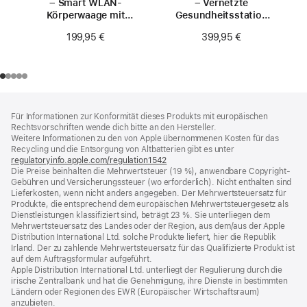
– Smart WLAN-
– Vernetzte
Körperwaage mit
Gesundheitsstation
Ganzkörperanalyse
und Smart-
199,95 €
399,95 €
Körperwaage
Footer
Fußnoten
Für Informationen zur Konformität dieses Produkts mit europäischen
Rechtsvorschriften wende dich bitte an den Hersteller.
Weitere Informationen zu den von Apple übernommenen Kosten für das
Recycling und die Entsorgung von Altbatterien gibt es unter
regulatoryinfo.apple.com/regulation1542
(öffnet
Die Preise beinhalten die Mehrwertsteuer (19 %), anwendbare Copyright-
ein
Gebühren und Versicherungssteuer (wo erforderlich). Nicht enthalten sind
neues
Lieferkosten, wenn nicht anders angegeben. Der Mehrwertsteuersatz für
Fenster)
Produkte, die entsprechend dem europäischen Mehrwertsteuergesetz als
Dienstleistungen klassifiziert sind, beträgt 23 %. Sie unterliegen dem
Mehrwertsteuersatz des Landes oder der Region, aus dem/aus der Apple
Distribution International Ltd. solche Produkte liefert, hier die Republik
Irland. Der zu zahlende Mehrwertsteuersatz für das Qualifizierte Produkt ist
auf dem Auftragsformular aufgeführt.
Apple Distribution International Ltd. unterliegt der Regulierung durch die
irische Zentralbank und hat die Genehmigung, ihre Dienste in bestimmten
Ländern oder Regionen des EWR (Europäischer Wirtschaftsraum)
anzubieten.