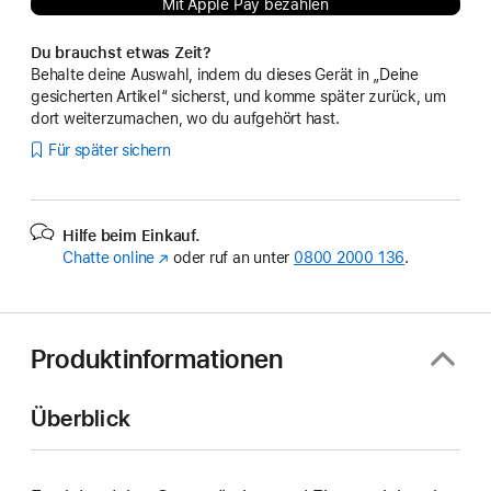
Mit Apple Pay bezahlen
Du brauchst etwas Zeit?
Behalte deine Auswahl, indem du dieses Gerät in „Deine
gesicherten Artikel“ sicherst, und komme später zurück, um
dort weiterzumachen, wo du aufgehört hast.
Für später sichern
Hilfe beim Einkauf.
Chatte online
(Öffnet
oder ruf an unter
0800 2000 136
.
ein
neues
Fenster)
Produktinformationen
Überblick