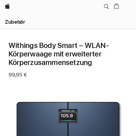
Apple
Lokale
Zubehör
Navigation
–
Menü
öffnen
Withings Body Smart – WLAN-
Körperwaage mit erweiterter
Körperzusammensetzung
99,95 €