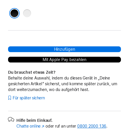
Grau
Schwarz
Hinzufügen
Mit Apple Pay bezahlen
Du brauchst etwas Zeit?
Behalte deine Auswahl, indem du dieses Gerät in „Deine
gesicherten Artikel“ sicherst, und komme später zurück, um
dort weiterzumachen, wo du aufgehört hast.
Für später sichern
Hilfe beim Einkauf.
Chatte online
(Öffnet
oder ruf an unter
0800 2000 136
.