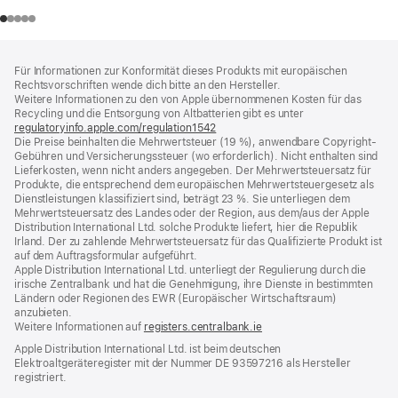
Footer
Fußnoten
Für Informationen zur Konformität dieses Produkts mit europäischen
Rechtsvorschriften wende dich bitte an den Hersteller.
Weitere Informationen zu den von Apple übernommenen Kosten für das
Recycling und die Entsorgung von Altbatterien gibt es unter
regulatoryinfo.apple.com/regulation1542
(öffnet
Die Preise beinhalten die Mehrwertsteuer (19 %), anwendbare Copyright-
ein
Gebühren und Versicherungssteuer (wo erforderlich). Nicht enthalten sind
neues
Lieferkosten, wenn nicht anders angegeben. Der Mehrwertsteuersatz für
Fenster)
Produkte, die entsprechend dem europäischen Mehrwertsteuergesetz als
Dienstleistungen klassifiziert sind, beträgt 23 %. Sie unterliegen dem
Mehrwertsteuersatz des Landes oder der Region, aus dem/aus der Apple
Distribution International Ltd. solche Produkte liefert, hier die Republik
Irland. Der zu zahlende Mehrwertsteuersatz für das Qualifizierte Produkt ist
auf dem Auftragsformular aufgeführt.
Apple Distribution International Ltd. unterliegt der Regulierung durch die
irische Zentralbank und hat die Genehmigung, ihre Dienste in bestimmten
Ländern oder Regionen des EWR (Europäischer Wirtschaftsraum)
anzubieten.
Weitere Informationen auf
registers.centralbank.ie
Apple Distribution International Ltd. ist beim deutschen
Elektroaltgeräteregister mit der Nummer DE 93597216 als Hersteller
registriert.