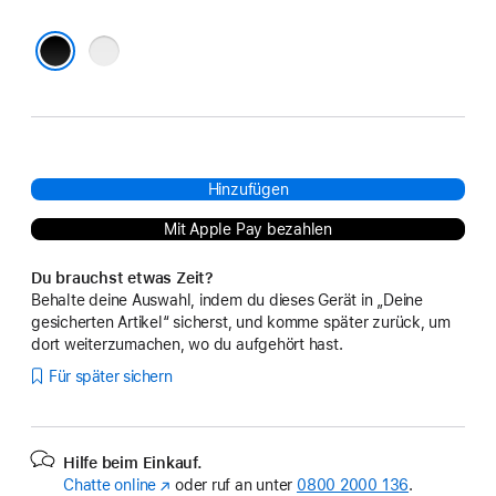
Grau
Schwarz
Hinzufügen
Mit Apple Pay bezahlen
Du brauchst etwas Zeit?
Behalte deine Auswahl, indem du dieses Gerät in „Deine
gesicherten Artikel“ sicherst, und komme später zurück, um
dort weiterzumachen, wo du aufgehört hast.
Für später sichern
Hilfe beim Einkauf.
Chatte online
(Öffnet
oder ruf an unter
0800 2000 136
.