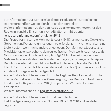
Footer
Fußnoten
Für Informationen zur Konformität dieses Produkts mit europäischen
Rechtsvorschriften wende dich bitte an den Hersteller.
Weitere Informationen zu den von Apple übernommenen Kosten für das
Recycling und die Entsorgung von Altbatterien gibt es unter
regulatoryinfo.apple.com/regulation1542
(öffnet
Die Preise beinhalten die Mehrwertsteuer (19 %), anwendbare Copyright-
ein
Gebühren und Versicherungssteuer (wo erforderlich). Nicht enthalten sind
neues
Lieferkosten, wenn nicht anders angegeben. Der Mehrwertsteuersatz für
Fenster)
Produkte, die entsprechend dem europäischen Mehrwertsteuergesetz als
Dienstleistungen klassifiziert sind, beträgt 23 %. Sie unterliegen dem
Mehrwertsteuersatz des Landes oder der Region, aus dem/aus der Apple
Distribution International Ltd. solche Produkte liefert, hier die Republik
Irland. Der zu zahlende Mehrwertsteuersatz für das Qualifizierte Produkt ist
auf dem Auftragsformular aufgeführt.
Apple Distribution International Ltd. unterliegt der Regulierung durch die
irische Zentralbank und hat die Genehmigung, ihre Dienste in bestimmten
Ländern oder Regionen des EWR (Europäischer Wirtschaftsraum)
anzubieten.
Weitere Informationen auf
registers.centralbank.ie
Apple Distribution International Ltd. ist beim deutschen
Elektroaltgeräteregister mit der Nummer DE 93597216 als Hersteller
registriert.