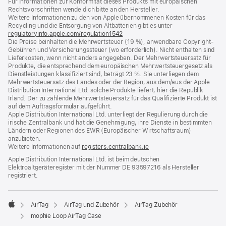
Für Informationen zur Konformität dieses Produkts mit europäischen
Rechtsvorschriften wende dich bitte an den Hersteller.
Weitere Informationen zu den von Apple übernommenen Kosten für das
Recycling und die Entsorgung von Altbatterien gibt es unter
regulatoryinfo.apple.com/regulation1542
(öffnet
Die Preise beinhalten die Mehrwertsteuer (19 %), anwendbare Copyright-
ein
Gebühren und Versicherungssteuer (wo erforderlich). Nicht enthalten sind
neues
Lieferkosten, wenn nicht anders angegeben. Der Mehrwertsteuersatz für
Fenster)
Produkte, die entsprechend dem europäischen Mehrwertsteuergesetz als
Dienstleistungen klassifiziert sind, beträgt 23 %. Sie unterliegen dem
Mehrwertsteuersatz des Landes oder der Region, aus dem/aus der Apple
Distribution International Ltd. solche Produkte liefert, hier die Republik
Irland. Der zu zahlende Mehrwertsteuersatz für das Qualifizierte Produkt ist
auf dem Auftragsformular aufgeführt.
Apple Distribution International Ltd. unterliegt der Regulierung durch die
irische Zentralbank und hat die Genehmigung, ihre Dienste in bestimmten
Ländern oder Regionen des EWR (Europäischer Wirtschaftsraum)
anzubieten.
Weitere Informationen auf
registers.centralbank.ie
Apple Distribution International Ltd. ist beim deutschen
Elektroaltgeräteregister mit der Nummer DE 93597216 als Hersteller
registriert.
AirTag
AirTag und Zubehör
AirTag Zubehör
Apple
mophie Loop AirTag Case