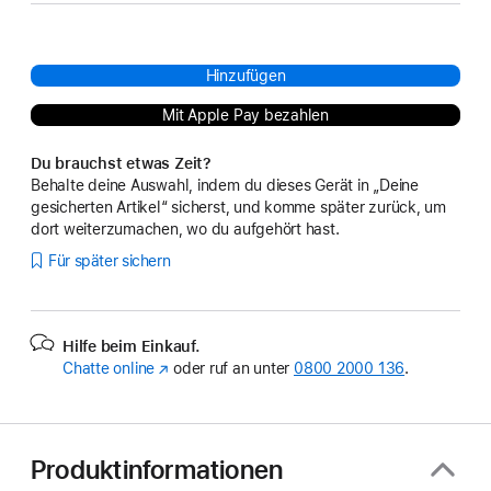
Hinzufügen
Mit Apple Pay bezahlen
Du brauchst etwas Zeit?
Behalte deine Auswahl, indem du dieses Gerät in „Deine
gesicherten Artikel“ sicherst, und komme später zurück, um
dort weiterzumachen, wo du aufgehört hast.
Für später sichern
Hilfe beim Einkauf.
Chatte online
(Öffnet
oder ruf an unter
0800 2000 136
.
ein
neues
Fenster)
Produktinformationen