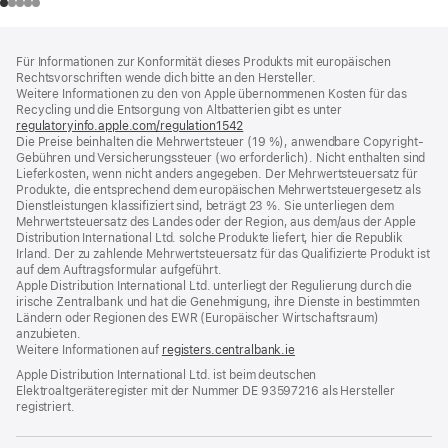
Footer
Fußnoten
Für Informationen zur Konformität dieses Produkts mit europäischen
Rechtsvorschriften wende dich bitte an den Hersteller.
Weitere Informationen zu den von Apple übernommenen Kosten für das
Recycling und die Entsorgung von Altbatterien gibt es unter
regulatoryinfo.apple.com/regulation1542
(öffnet
Die Preise beinhalten die Mehrwertsteuer (19 %), anwendbare Copyright-
ein
Gebühren und Versicherungssteuer (wo erforderlich). Nicht enthalten sind
neues
Lieferkosten, wenn nicht anders angegeben. Der Mehrwertsteuersatz für
Fenster)
Produkte, die entsprechend dem europäischen Mehrwertsteuergesetz als
Dienstleistungen klassifiziert sind, beträgt 23 %. Sie unterliegen dem
Mehrwertsteuersatz des Landes oder der Region, aus dem/aus der Apple
Distribution International Ltd. solche Produkte liefert, hier die Republik
Irland. Der zu zahlende Mehrwertsteuersatz für das Qualifizierte Produkt ist
auf dem Auftragsformular aufgeführt.
Apple Distribution International Ltd. unterliegt der Regulierung durch die
irische Zentralbank und hat die Genehmigung, ihre Dienste in bestimmten
Ländern oder Regionen des EWR (Europäischer Wirtschaftsraum)
anzubieten.
Weitere Informationen auf
registers.centralbank.ie
Apple Distribution International Ltd. ist beim deutschen
Elektroaltgeräteregister mit der Nummer DE 93597216 als Hersteller
registriert.