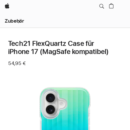
Apple
Lokale
Zubehör
Navigation
–
Menü
öffnen
Tech21 FlexQuartz Case für
iPhone 17 (MagSafe kompatibel)
54,95 €