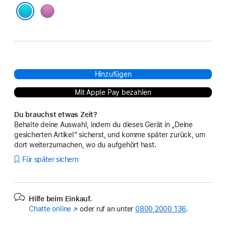
Pink
Blau
Hinzufügen
Mit Apple Pay bezahlen
Du brauchst etwas Zeit?
Behalte deine Auswahl, indem du dieses Gerät in „Deine
gesicherten Artikel“ sicherst, und komme später zurück, um
dort weiterzumachen, wo du aufgehört hast.
Für später sichern
Hilfe beim Einkauf.
Chatte online
(Öffnet
oder ruf an unter
0800 2000 136
.
ein