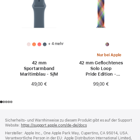
+ 4 mehr
Nur bei Apple
42 mm
42 mm Geflochtenes
Sportarmband
Solo Loop
Maritimblau - S/M
Pride Edition -
Größe 5
49,00 €
99,00 €
Footer
Fußnoten
Sicherheits- und Warnhinweise zu diesem Produkt gibt es auf der Support
Website:
https://support.apple.com/de-de/docs
(öffnet
ein
Hersteller: Apple Inc., One Apple Park Way, Cupertino, CA 95014, USA.
neues
Verantwortliche Person in der EU: Apple Distribution International Limited,