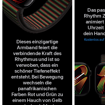
Das pas
Rhythm Zi
animiert
Uhrzeit
dein Hand
Kostenlos auf
Dieses einzigartige
Armband feiert die
verbindende Kraft des
Rhythmus und ist so
verwoben, dass ein
schöner Tiefeneffekt
entsteht. Bei Bewegung
wechseln die
panafrikanischen
Farben Rot und Grün zu
einem Hauch von Gelb