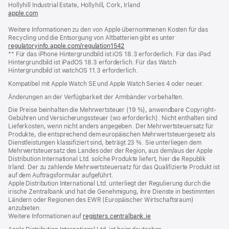
Fenster)
Hollyhill Industrial Estate, Hollyhill, Cork, Irland
apple.com
(öffnet
ein
Weitere Informationen zu den von Apple übernommenen Kosten für das
neues
Recycling und die Entsorgung von Altbatterien gibt es unter
Fenster)
regulatoryinfo.apple.com/regulation1542
(öffnet
** Für das iPhone Hintergrundbild ist iOS 18.3 erforderlich. Für das iPad
ein
Hintergrundbild ist iPadOS 18.3 erforderlich. Für das Watch
neues
Hintergrundbild ist watchOS 11.3 erforderlich.
Fenster)
Kompatibel mit Apple Watch SE und Apple Watch Series 4 oder neuer.
Änderungen an der Verfügbarkeit der Armbänder vorbehalten.
Die Preise beinhalten die Mehrwertsteuer (19 %), anwendbare Copyright-
Gebühren und Versicherungssteuer (wo erforderlich). Nicht enthalten sind
Lieferkosten, wenn nicht anders angegeben. Der Mehrwertsteuersatz für
Produkte, die entsprechend dem europäischen Mehrwertsteuergesetz als
Dienstleistungen klassifiziert sind, beträgt 23 %. Sie unterliegen dem
Mehrwertsteuersatz des Landes oder der Region, aus dem/aus der Apple
Distribution International Ltd. solche Produkte liefert, hier die Republik
Irland. Der zu zahlende Mehrwertsteuersatz für das Qualifizierte Produkt ist
auf dem Auftragsformular aufgeführt.
Apple Distribution International Ltd. unterliegt der Regulierung durch die
irische Zentralbank und hat die Genehmigung, ihre Dienste in bestimmten
Ländern oder Regionen des EWR (Europäischer Wirtschaftsraum)
anzubieten.
Weitere Informationen auf
registers.centralbank.ie