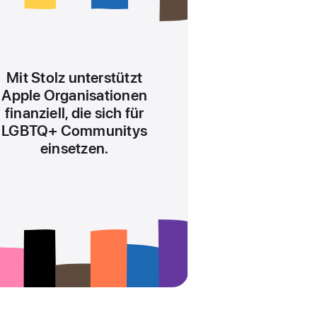
bilden
eine
10,
was
die
Mit Stolz unterstützt
aktuelle
Apple Organisationen
Stunde
finanziell, die sich für
anzeigt
LGBTQ+ Communitys
einsetzen.