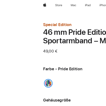
Apple
Store
Mac
iPad
iPho
Special Edition
46 mm Pride Editi
Sportarmband – M
49,00 €
Farbe - Pride Edition
Pride Edition
Gehäusegröße