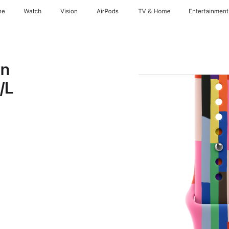
ne
Watch
Vision
AirPods
TV & Home
Entertainment
on
/L