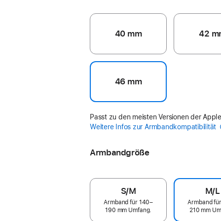
40 mm
42 m
46 mm
Passt zu den meisten Versionen der Appl
Weitere Infos zur Armbandkompatibilität
Armbandgröße
S/M
M/L
Armband für 140–
Armband fü
190 mm Umfang.
210 mm Um