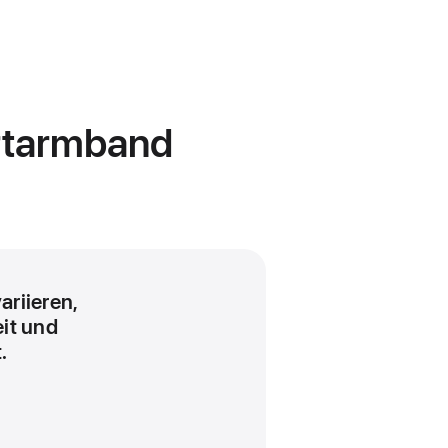
ortarmband
ariieren,
eit und
.