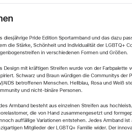
nen
s diesjährige Pride Edition Sportarmband und das dazu pas
iern die Stärke, Schönheit und Individualität der LGBTQ+ 
genbogenstreifen in verschiedenen Formen und Größen.
s Design mit kräftigen Streifen wurde von der Farbpalette 
spiriert. Schwarz und Braun würdigen die Communitys der P
V/AIDS betroffenen Menschen. Hellblau, Rosa und Weiß ste
mmunity und nicht-binäre Personen.
des Armband besteht aus einzelnen Streifen aus hochleis
uorelastomer, die von Hand zusammen­gesetzt und formgep
nnoch auffällige Variationen entstehen. Jedes Armband ist 
nzigartigen Mitglieder der LGBTQ+ Familie wider. Der innova