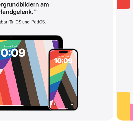
ergrundbildern am
Handgelenk.
**
gbar für iOS und iPadOS.