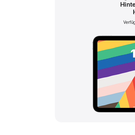
Hint
Verfü