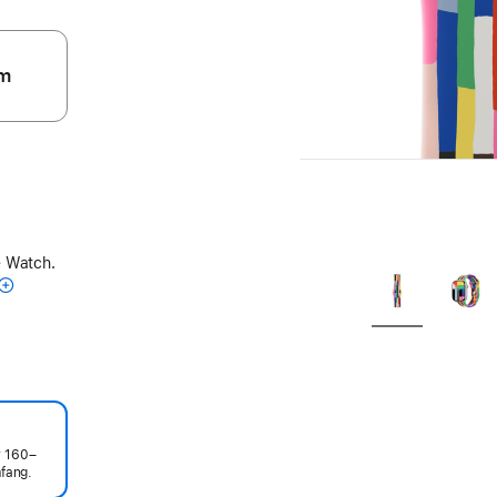
m
e Watch.
r 160–
fang.