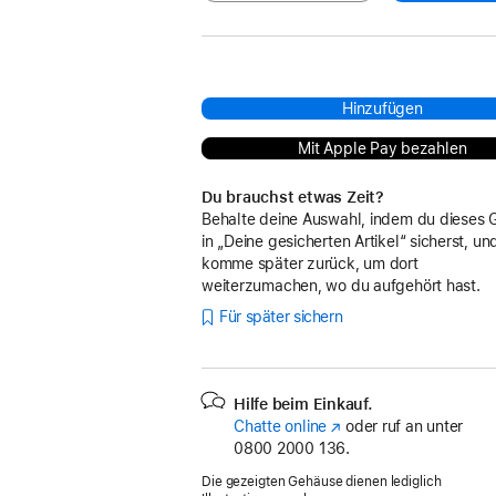
Hinzufügen
Mit Apple Pay bezahlen
Du brauchst etwas Zeit?
Behalte deine Auswahl, indem du dieses 
in „Deine gesicherten Artikel“ sicherst, un
komme später zurück, um dort
weiterzumachen, wo du aufgehört hast.
Für später sichern
Hilfe beim Einkauf.
Chatte online
(Öffnet
oder ruf an unter
0800 2000 136.
ein
neues
Die gezeigten Gehäuse dienen lediglich
Fenster)