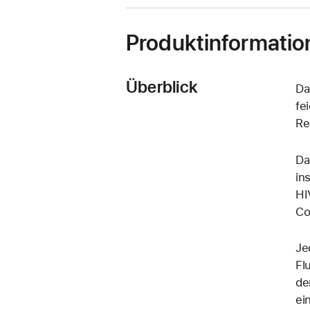
Produktinformatio
Überblick
Da
fe
Re
Da
in
HI
Co
Je
Fl
de
ei