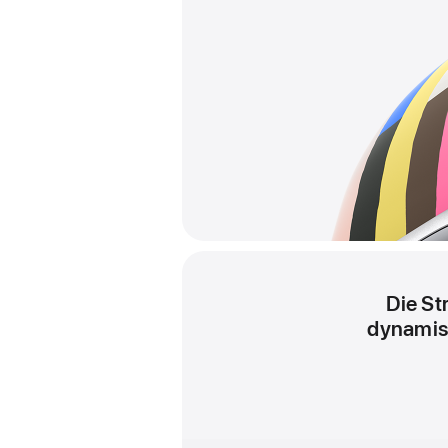
Die St
dynamisc