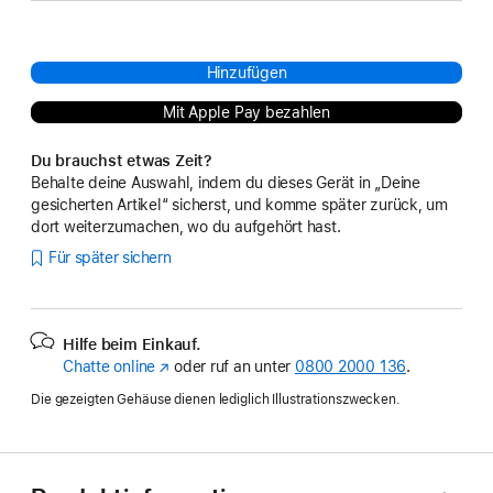
Hinzufügen
Mit Apple Pay bezahlen
Du brauchst etwas Zeit?
Behalte deine Auswahl, indem du dieses Gerät in „Deine
gesicherten Artikel“ sicherst, und komme später zurück, um
dort weiterzumachen, wo du aufgehört hast.
Für später sichern
Hilfe beim Einkauf.
Chatte online
(Öffnet
oder ruf an unter
0800 2000 136
.
ein
Die gezeigten Gehäuse dienen lediglich Illustrationszwecken.
neues
Fenster)