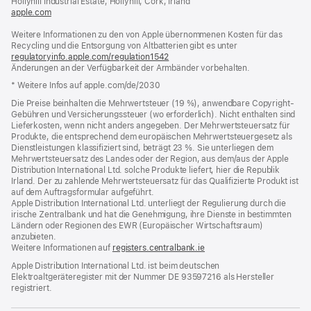
Hollyhill Industrial Estate, Hollyhill, Cork, Irland
apple.com
(öffnet
ein
Weitere Informationen zu den von Apple übernommenen Kosten für das
neues
Recycling und die Entsorgung von Altbatterien gibt es unter
Fenster)
regulatoryinfo.apple.com/regulation1542
(öffnet
Änderungen an der Verfügbarkeit der Armbänder vorbehalten.
ein
neues
* Weitere Infos auf apple.com/de/2030
Fenster)
Die Preise beinhalten die Mehrwertsteuer (19 %), anwendbare Copyright-
Gebühren und Versicherungssteuer (wo erforderlich). Nicht enthalten sind
Lieferkosten, wenn nicht anders angegeben. Der Mehrwertsteuersatz für
Produkte, die entsprechend dem europäischen Mehrwertsteuergesetz als
Dienstleistungen klassifiziert sind, beträgt 23 %. Sie unterliegen dem
Mehrwertsteuersatz des Landes oder der Region, aus dem/aus der Apple
Distribution International Ltd. solche Produkte liefert, hier die Republik
Irland. Der zu zahlende Mehrwertsteuersatz für das Qualifizierte Produkt ist
auf dem Auftragsformular aufgeführt.
Apple Distribution International Ltd. unterliegt der Regulierung durch die
irische Zentralbank und hat die Genehmigung, ihre Dienste in bestimmten
Ländern oder Regionen des EWR (Europäischer Wirtschaftsraum)
anzubieten.
Weitere Informationen auf
registers.centralbank.ie
Apple Distribution International Ltd. ist beim deutschen
Elektroaltgeräteregister mit der Nummer DE 93597216 als Hersteller
registriert.