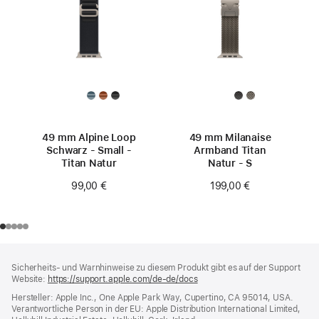
49 mm Alpine Loop
49 mm Milanaise
Schwarz - Small -
Armband Titan
Titan Natur
Natur ‑ S
99,00 €
199,00 €
Footer
Fußnoten
Sicherheits- und Warnhinweise zu diesem Produkt gibt es auf der Support
Website:
https://support.apple.com/de-de/docs
(öffnet
ein
Hersteller: Apple Inc., One Apple Park Way, Cupertino, CA 95014, USA.
neues
Verantwortliche Person in der EU: Apple Distribution International Limited,
Fenster)