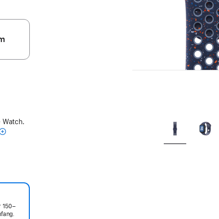
m
e Watch.
r 150–
fang.