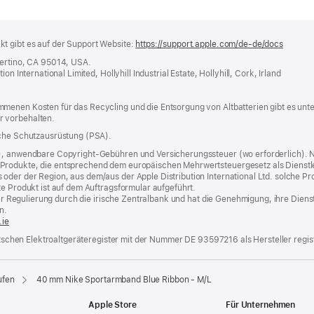
t gibt es auf der Support Website:
https://support.apple.com/de-de/docs
(öffnet
ein
pertino, CA 95014, USA.
neues
n International Limited, Hollyhill Industrial Estate, Hollyhill, Cork, Irland
Fenster
menen Kosten für das Recycling und die Entsorgung von Altbatterien gibt es unt
r vorbehalten.
iche Schutzausrüstung (PSA).
), anwendbare Copyright-Gebühren und Versicherungssteuer (wo erforderlich). Ni
rodukte, die entsprechend dem europäischen Mehrwertsteuergesetz als Dienstleist
er der Region, aus dem/aus der Apple Distribution International Ltd. solche Produ
te Produkt ist auf dem Auftragsformular aufgeführt.
t der Regulierung durch die irische Zentralbank und hat die Genehmigung, ihre Die
n.
.ie
eutschen Elektroaltgeräteregister mit der Nummer DE 93597216 als Hersteller regist
ufen
40 mm Nike Sportarmband Blue Ribbon - M/L
Apple Store
Für Unternehmen