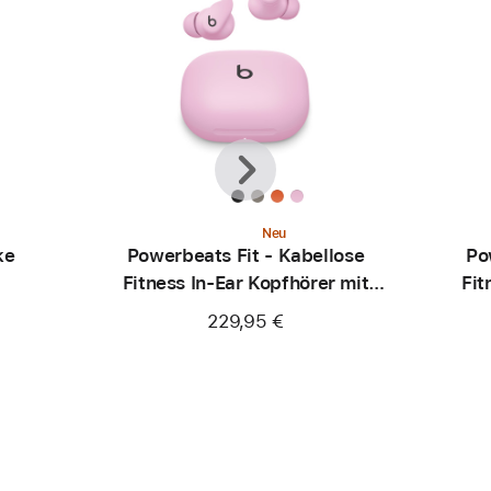
Zurück
Weiter
Neu
ke
Powerbeats Fit - Kabellose
Po
Fitness In-Ear Kopfhörer mit
Fit
sicherem Sitz - Powerpink
sic
229,95 €