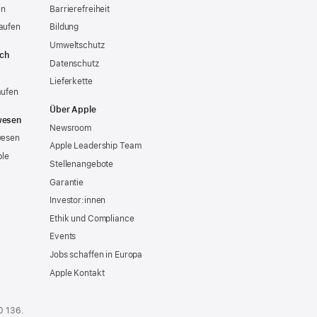
en
Barrierefreiheit
aufen
Bildung
Umweltschutz
ich
Datenschutz
Lieferkette
aufen
Über Apple
wesen
Newsroom
wesen
Apple Leadership Team
ple
Stellenangebote
Garantie
Investor:innen
Ethik und Compliance
Events
Jobs schaffen in Europa
Apple Kontakt
0 136
.