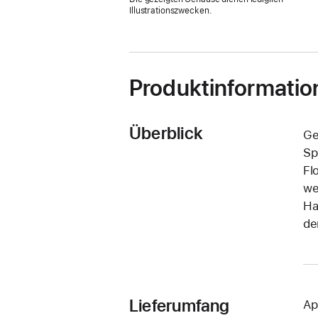
Fenster)
Illustrationszwecken.
Produktinformatio
Überblick
Ge
Sp
Fl
we
Ha
de
Lieferumfang
Ap