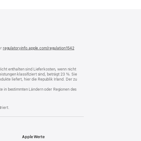
)
er
regulatoryinfo.apple.com/regulation1542
(öffnet
ein
neues
Fenster)
cht enthalten sind Lieferkosten, wenn nicht
ungen klassifiziert sind, beträgt 23 %. Sie
kte liefert, hier die Republik Irland. Der zu
nste in bestimmten Ländern oder Regionen des
riert.
Apple Werte