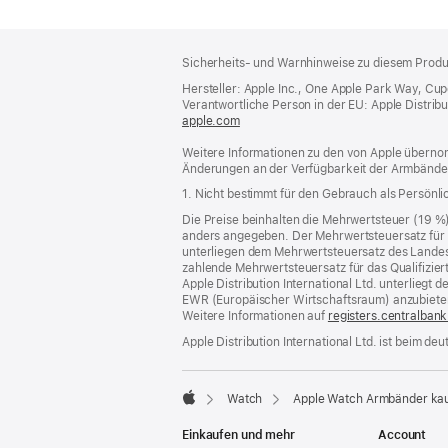
Footer
Fußnoten
Sicherheits- und Warnhinweise zu diesem Produk
Hersteller: Apple Inc., One Apple Park Way, Cu
Verantwortliche Person in der EU: Apple Distributio
apple.com
(öffnet
ein
Weitere Informationen zu den von Apple übernom
neues
Änderungen an der Verfügbarkeit der Armbände
Fenster)
1. Nicht bestimmt für den Gebrauch als Persönl
Die Preise beinhalten die Mehrwertsteuer (19 %
anders angegeben. Der Mehrwertsteuersatz für P
unterliegen dem Mehrwertsteuersatz des Landes od
zahlende Mehrwertsteuersatz für das Qualifizier
Apple Distribution International Ltd. unterlieg
EWR (Europäischer Wirtschaftsraum) anzubiete
Weitere Informationen auf
registers.centralbank
Apple Distribution International Ltd. ist beim d
Watch
Apple Watch Armbänder ka
Apple
Einkaufen und mehr
Account