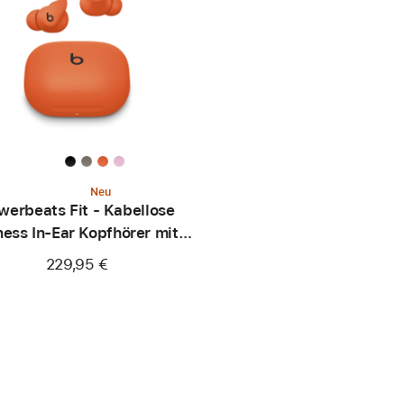
Neu
werbeats Fit - Kabellose
ness In-Ear Kopfhörer mit
herem Sitz - Knallorange
229,95 €