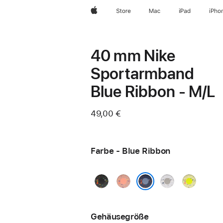
Apple
Store
Mac
iPad
iPho
40 mm Nike
Sportarmband
Blue Ribbon - M/L
49,00 €
Farbe - Blue Ribbon
Midnight
Alpenglow
Veiled
Volt
Black
Pink
Grey
Splash
Blue Ribbon
Gehäusegröße