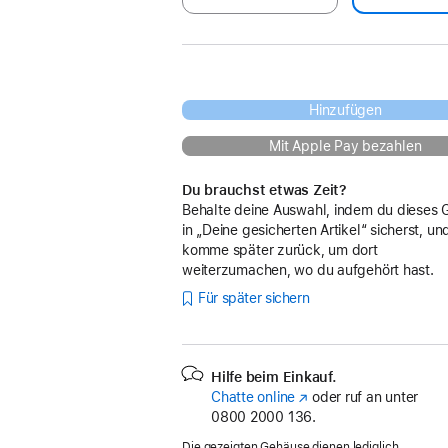
Hinzufügen
Mit Apple Pay bezahlen
Du brauchst etwas Zeit?
Behalte deine Auswahl, indem du dieses 
in „Deine gesicherten Artikel“ sicherst, un
komme später zurück, um dort
weiterzumachen, wo du aufgehört hast.
Für später sichern
Hilfe beim Einkauf.
Chatte online
(Öffnet
oder ruf an unter
0800 2000 136.
ein
neues
Die gezeigten Gehäuse dienen lediglich