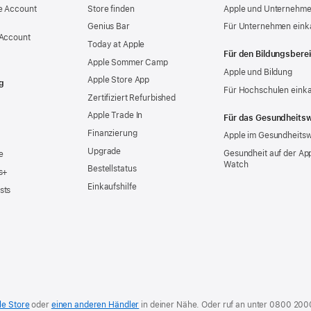
e Account
Store finden
Apple und Unternehm
Genius Bar
Für Unternehmen eink
 Account
Today at Apple
Für den Bildungsbere
Apple Sommer Camp
Apple und Bildung
Apple Store App
g
Für Hochschulen eink
Zertifiziert Refurbished
Apple Trade In
Für das Gesundheits
Finanzierung
Apple im Gesundheits
Upgrade
Gesundheit auf der Ap
e
Watch
Bestellstatus
s+
Einkaufshilfe
sts
le Store
oder
einen anderen Händler
in deiner Nähe. Oder
ruf an unter
0800 200