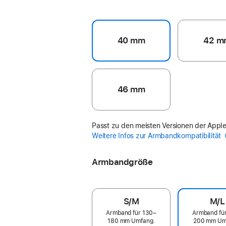
40 mm
42 m
46 mm
Passt zu den meisten Versionen der Appl
Weitere Infos zur Armbandkompatibilität
Armbandgröße
S/M
M/L
Armband für 130–
Armband fü
180 mm Umfang.
200 mm Um