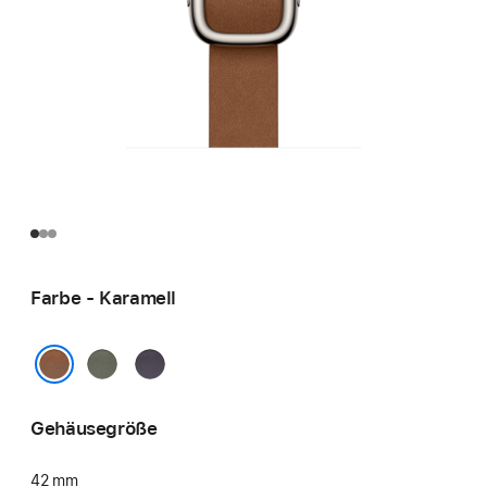
Farbe - Karamell
Silbergrau
Mitternachtsviolett
Karamell
Gehäusegröße
42 mm