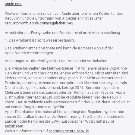
apple.com
(öffnet
ein
Weitere Informationen zu den von Apple übernommenen Kosten für das
neues
Recycling und die Entsorgung von Altbatterien gibt es unter
Fenster)
regulatoryinfo.apple.com/regulation1542
(öffnet
ein
Armbänder aus Feingewebe und Edelstahl sind nicht wasserbeständig.
neues
Fenster)
1. Das Armband ist nicht wasserbeständig.
Das Armband enthält Magnete und kann die Kompass App auf der
Apple Watch beeinträchtigen.
Änderungen an der Verfügbarkeit der Armbänder vorbehalten.
Die Preise beinhalten die Mehrwertsteuer (19 %), anwendbare Copyright-
Gebühren und Versicherungssteuer (wo erforderlich). Nicht enthalten sind
Lieferkosten, wenn nicht anders angegeben. Der Mehrwertsteuersatz für
Produkte, die entsprechend dem europäischen Mehrwertsteuergesetz als
Dienstleistungen klassifiziert sind, beträgt 23 %. Sie unterliegen dem
Mehrwertsteuersatz des Landes oder der Region, aus dem/aus der Apple
Distribution International Ltd. solche Produkte liefert, hier die Republik
Irland. Der zu zahlende Mehrwertsteuersatz für das Qualifizierte Produkt ist
auf dem Auftragsformular aufgeführt.
Apple Distribution International Ltd. unterliegt der Regulierung durch die
irische Zentralbank und hat die Genehmigung, ihre Dienste in bestimmten
Ländern oder Regionen des EWR (Europäischer Wirtschaftsraum)
anzubieten.
Weitere Informationen auf
registers.centralbank.ie