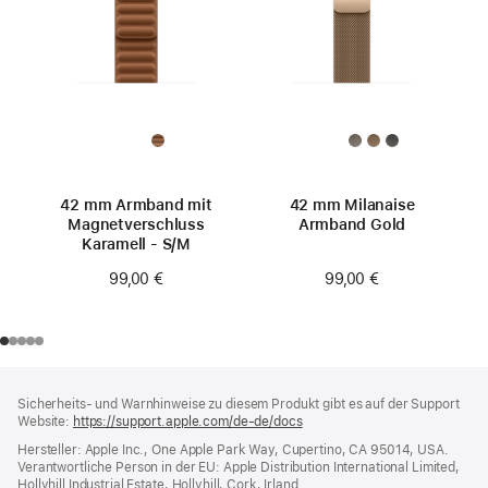
42 mm Armband mit
42 mm Milanaise
Magnetverschluss
Armband Gold
Karamell - S/M
99,00 €
99,00 €
Footer
Fußnoten
Sicherheits- und Warnhinweise zu diesem Produkt gibt es auf der Support
Website:
https://support.apple.com/de-de/docs
(öffnet
ein
Hersteller: Apple Inc., One Apple Park Way, Cupertino, CA 95014, USA.
neues
Verantwortliche Person in der EU: Apple Distribution International Limited,
Fenster)
Hollyhill Industrial Estate, Hollyhill, Cork, Irland