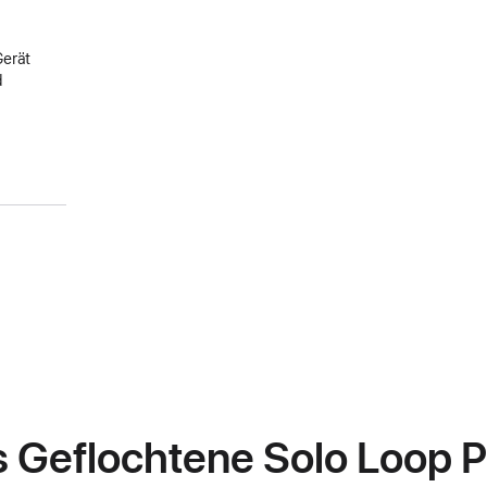
Gerät
d
s Geflochtene Solo Loop P