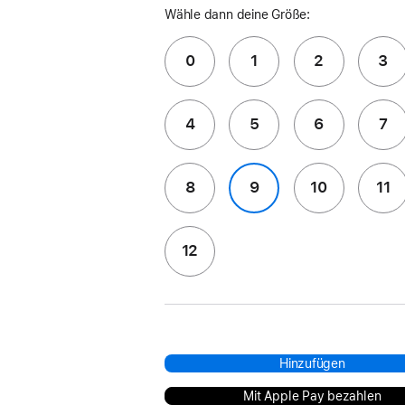
Wähle dann deine Größe:
0
1
2
3
4
5
6
7
8
9
10
11
12
Hinzufügen
Mit Apple Pay bezahlen