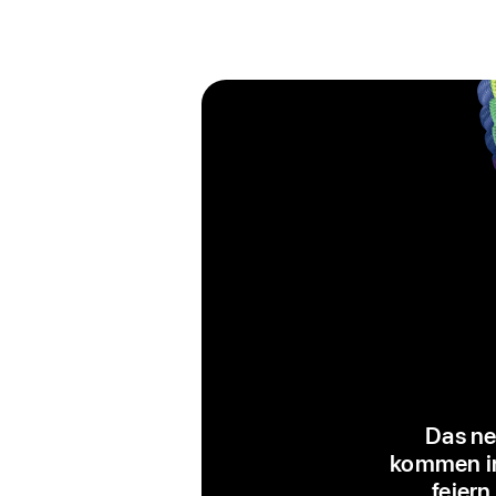
Das ne
kommen in 
feiern