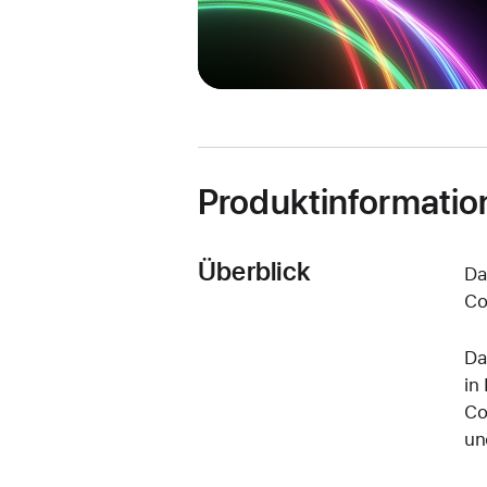
Produktinformatio
Überblick
Da
Co
Da
in
Co
un