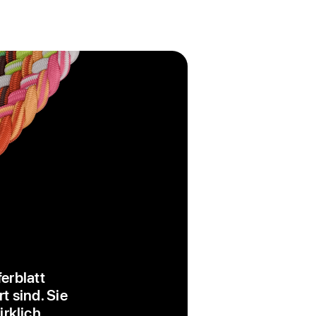
erblatt
t sind. Sie
irklich