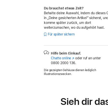
Du brauchst etwas Zeit?
Behalte deine Auswahl, indem du dieses 
in „Deine gesicherten Artikel“ sicherst, un
komme später zurück, um dort
weiterzumachen, wo du aufgehört hast.
Für später sichern
Hilfe beim Einkauf.
Chatte online
(Öffnet
oder ruf an unter
0800 2000 136.
ein
neues
Die gezeigten Gehäuse dienen lediglich
Fenster)
Illustrationszwecken.
Sieh dir da