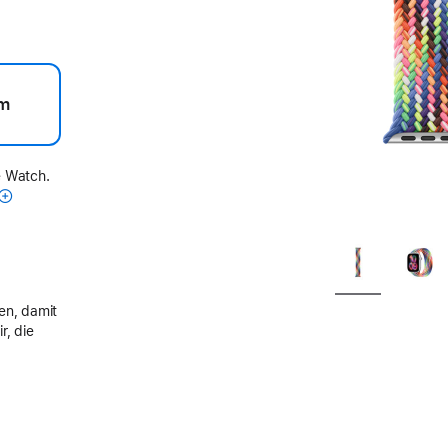
m
e Watch.
en, damit
r, die