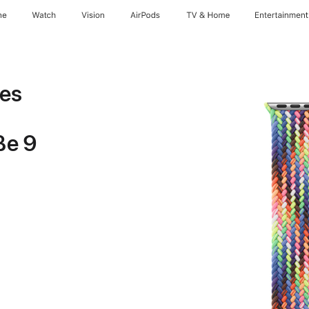
ne
Watch
Vision
AirPods
TV & Home
Entertainment
es
ße 9