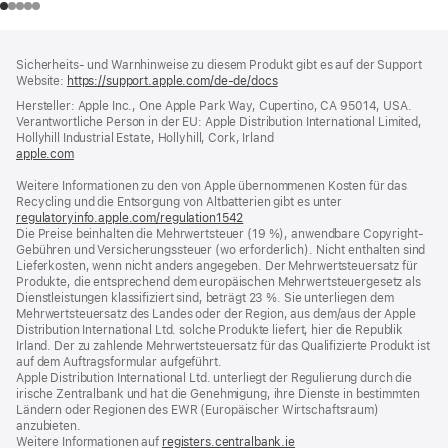
Footer
Fußnoten
Sicherheits- und Warnhinweise zu diesem Produkt gibt es auf der Support
Website:
https://support.apple.com/de-de/docs
(öffnet
ein
Hersteller: Apple Inc., One Apple Park Way, Cupertino, CA 95014, USA.
neues
Verantwortliche Person in der EU: Apple Distribution International Limited,
Fenster)
Hollyhill Industrial Estate, Hollyhill, Cork, Irland
apple.com
(öffnet
ein
Weitere Informationen zu den von Apple übernommenen Kosten für das
neues
Recycling und die Entsorgung von Altbatterien gibt es unter
Fenster)
regulatoryinfo.apple.com/regulation1542
(öffnet
Die Preise beinhalten die Mehrwertsteuer (19 %), anwendbare Copyright-
ein
Gebühren und Versicherungssteuer (wo erforderlich). Nicht enthalten sind
neues
Lieferkosten, wenn nicht anders angegeben. Der Mehrwertsteuersatz für
Fenster)
Produkte, die entsprechend dem europäischen Mehrwertsteuergesetz als
Dienstleistungen klassifiziert sind, beträgt 23 %. Sie unterliegen dem
Mehrwertsteuersatz des Landes oder der Region, aus dem/aus der Apple
Distribution International Ltd. solche Produkte liefert, hier die Republik
Irland. Der zu zahlende Mehrwertsteuersatz für das Qualifizierte Produkt ist
auf dem Auftragsformular aufgeführt.
Apple Distribution International Ltd. unterliegt der Regulierung durch die
irische Zentralbank und hat die Genehmigung, ihre Dienste in bestimmten
Ländern oder Regionen des EWR (Europäischer Wirtschaftsraum)
anzubieten.
Weitere Informationen auf
registers.centralbank.ie