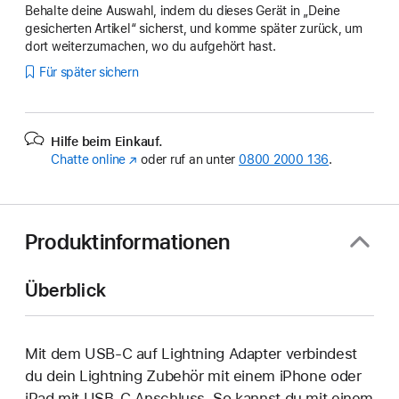
Behalte deine Auswahl, indem du dieses Gerät in „Deine
gesicherten Artikel“ sicherst, und komme später zurück, um
dort weiterzumachen, wo du aufgehört hast.
Für später sichern
Hilfe beim Einkauf.
Chatte online
(Öffnet
oder ruf an unter
0800 2000 136
.
ein
neues
Fenster)
Produktinformationen
Überblick
Mit dem USB-C auf Lightning Adapter verbindest
du dein Lightning Zubehör mit einem iPhone oder
iPad mit USB-C Anschluss. So kannst du mit einem