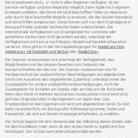
Serviceoptionen sind u. U. nicht in allen Regionen verfügbar. Ist der
Service verfügbar und eine Reparatur möglich, kann Apple nach eigenem
Ermessen anbieten, das Gerät mit lokal beschafften Teilen zu reparieren
oder durch lokal beschaffte Modelle zu ersetzen, die den lokalen Standards
und Vorschriften entsprechen. Diese können sich von dem Originalgerät in
Bezug auf Farbe und/oder technische Daten unterscheiden. Die
internationale Verfügbarkeit von Ersatzgeräten für verlorene oder
gestohlene Geräte kann nicht garantiert werden, unterliegt der
Verfügbarkeit und kann je nach Region, Modell und Gerätekonfiguration
variieren. Infos gibt es in den Vertragsbedingungen für
AppleCare One
(Öffnet
,
AppleCare+ mit Diebstahl und Verlust
(Öffnet
oder
AppleCare+
(Öffnet
.
ein
ein
ein
neues
Der Express-Austauschservice unterliegt der Verfügbarkeit, den
neues
neues
Fenster
Möglichkeiten und den lokalen Gesetzen zum Zeitpunkt der
Fenster)
Fenster)
Inanspruchnahme des Service. Der Express-Austauschservice für
Hardwareschutz bei unabsichtlichen Beschädigungen am abgedeckten
Gerät (mit Ausnahme des mitgelieferten Zubehörs) unterliegt immer der
Zusatzgebühr für andere unabsichtliche Beschädigungen, nicht der
Zusatzgebühr für Schäden am Display oder am Glas auf der Rückseite.
Wenn dein Gerät im Rahmen des Express-Austauschservice ersetzt wird,
geht das Originalprodukt in das Eigentum von Apple über. Das
Ersatzprodukt ist dein Eigentum und wird zum abgedeckten Gerät. Du bist
dafür verantwortlich, ein Backup aller Softwareprogramme, Daten und
Passwörter, die sich auf deinem Originalgerät befinden, zu erstellen.
Der Schutz beginnt mit dem Versand oder der Abholung deines Geräts oder
mit dem Kaufdatum (oder wenn du dein erstes Gerät zu AppleCare One
hinzufügst). Der Schutz kann jederzeit gekündigt werden.