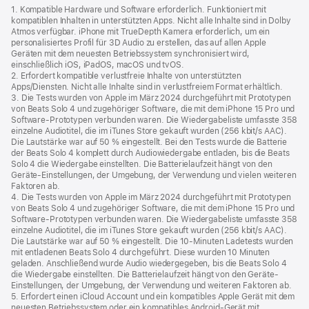
1. Kompatible Hardware und Software erforderlich. Funktioniert mit
kompatiblen Inhalten in unterstützten Apps. Nicht alle Inhalte sind in Dolby
Atmos verfügbar. iPhone mit TrueDepth Kamera erforderlich, um ein
personalisiertes Profil für 3D Audio zu erstellen, das auf allen Apple
Geräten mit dem neuesten Betriebssystem synchronisiert wird,
einschließlich iOS, iPadOS, macOS und tvOS.
2. Erfordert kompatible verlustfreie Inhalte von unterstützten
Apps/Diensten. Nicht alle Inhalte sind in verlustfreiem Format erhältlich.
3. Die Tests wurden von Apple im März 2024 durchgeführt mit Prototypen
von Beats Solo 4 und zugehöriger Software, die mit dem iPhone 15 Pro und
Software­-Prototypen verbunden waren. Die Wiedergabeliste umfasste 358
einzelne Audiotitel, die im iTunes Store gekauft wurden (256 kbit/s AAC).
Die Lautstärke war auf 50 % eingestellt. Bei den Tests wurde die Batterie
der Beats Solo 4 komplett durch Audiowiedergabe entladen, bis die Beats
Solo 4 die Wiedergabe einstellten. Die Batterielaufzeit hängt von den
Geräte-Einstellungen, der Umgebung, der Verwendung und vielen weiteren
Faktoren ab.
4. Die Tests wurden von Apple im März 2024 durchgeführt mit Prototypen
von Beats Solo 4 und zugehöriger Software, die mit dem iPhone 15 Pro und
Software­-Prototypen verbunden waren. Die Wiedergabeliste umfasste 358
einzelne Audiotitel, die im iTunes Store gekauft wurden (256 kbit/s AAC).
Die Lautstärke war auf 50 % eingestellt. Die 10-Minuten Ladetests wurden
mit entladenen Beats Solo 4 durchgeführt. Diese wurden 10 Minuten
geladen. Anschließend wurde Audio wiedergegeben, bis die Beats Solo 4
die Wiedergabe einstellten. Die Batterielaufzeit hängt von den Geräte-
Einstellungen, der Umgebung, der Verwendung und weiteren Faktoren ab.
5. Erfordert einen iCloud Account und ein kompatibles Apple Gerät mit dem
neuesten Betriebssystem oder ein kompatibles Android-Gerät mit