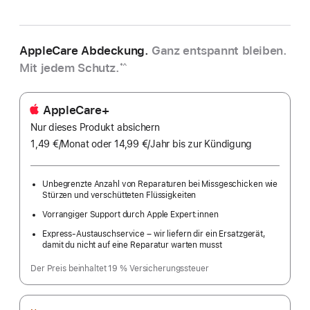
Schieferblau
AppleCare Abdeckung.
Ganz entspannt bleiben.
Mit jedem Schutz.
*^
AppleCare+
Nur dieses Produkt absichern
1,49 €
/Monat
pro
oder 14,99 €
/Jahr
Pro
bis zur Kündigung
Monat
Jahr
Unbegrenzte Anzahl von Reparaturen bei Missgeschicken wie
Stürzen und verschütteten Flüssigkeiten
Vorrangiger Support durch Apple Expert:innen
Express-Austauschservice – wir liefern dir ein Ersatzgerät,
damit du nicht auf eine Reparatur warten musst
Der Preis beinhaltet 19 % Versicherungssteuer