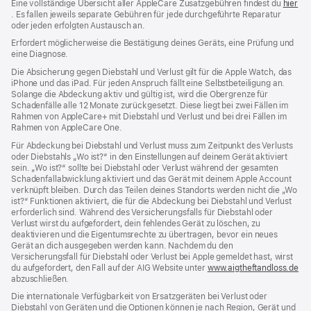
Eine vollständige Übersicht aller AppleCare Zusatzgebühren findest du
hier
(Öffnet
. Es fallen jeweils separate Gebühren für jede durchgeführte Reparatur
ein
oder jeden erfolgten Austausch an.
neues
Erfordert möglicherweise die Bestätigung deines Geräts, eine Prüfung und
Fenster)
eine Diagnose.
Die Absicherung gegen Diebstahl und Verlust gilt für die Apple Watch, das
iPhone und das iPad. Für jeden Anspruch fällt eine Selbstbeteiligung an.
Solange die Abdeckung aktiv und gültig ist, wird die Obergrenze für
Schadenfälle alle 12 Monate zurückgesetzt. Diese liegt bei zwei Fällen im
Rahmen von AppleCare+ mit Diebstahl und Verlust und bei drei Fällen im
Rahmen von AppleCare One.
Für Abdeckung bei Diebstahl und Verlust muss zum Zeit­punkt des Verlusts
oder Dieb­stahls „Wo ist?“ in den Einstellungen auf deinem Gerät aktiviert
sein. „Wo ist?“ sollte bei Diebstahl oder Verlust während der gesamten
Schadenfallabwicklung aktiviert und das Gerät mit deinem Apple Account
verknüpft bleiben. Durch das Teilen deines Standorts werden nicht die „Wo
ist?“ Funktionen aktiviert, die für die Abdeckung bei Diebstahl und Verlust
erforderlich sind. Während des Versicherungs­falls für Diebstahl oder
Verlust wirst du aufgefordert, dein fehlendes Gerät zu löschen, zu
deaktivieren und die Eigentums­rechte zu übertragen, bevor ein neues
Gerät an dich ausgegeben werden kann. Nachdem du den
Versicherungsfall für Diebstahl oder Verlust bei Apple gemeldet hast, wirst
du aufgefordert, den Fall auf der AIG Website unter
www.aigtheftandloss.de
(Öf
abzuschließen.
ein
ne
Die internationale Verfügbarkeit von Ersatzgeräten bei Verlust oder
Fen
Diebstahl von Geräten und die Optionen können je nach Region, Gerät und