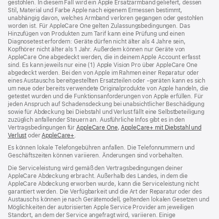
gestohlen. In diesem Fall wird ein Apple Ersatzarmband geliefert, dessen
Stil, Material und Farbe Apple nach eigenem Ermessen bestimmt,
unabhängig davon, welches Armband verloren gegangen oder gestohlen
worden ist. Für AppleCare One gelten Zulassungsbedingungen. Das
Hinzufügen von Produkten zum Tarif kann eine Prüfung und einen
Diagnosetest erfordern: Geräte dürfen nicht älter als 4 Jahre sein,
Kopfhörer nicht älter als 1 Jahr. Außerdem können nur Geräte von
AppleCare One abgedeckt werden, die in deinem Apple Account erfasst
sind. Es kann jeweils nur eine (1) Apple Vision Pro über AppleCare One
abgedeckt werden. Bei den von Apple im Rahmen einer Reparatur oder
eines Austauschs bereitgestellten Ersatzteilen oder ‑geräten kann es sich
um neue oder bereits verwendete Originalprodukte von Apple handeln, die
getestet wurden und die Funktions­anforderungen von Apple erfüllen. Für
jeden Anspruch auf Schadensdeckung bei unabsichtlicher Beschädigung
sowie für Abdeckung bei Diebstahl und Verlust fällt eine Selbstbeteiligung
zuzüglich anfallender Steuern an. Ausführliche Infos gibt es in den
Vertragsbedingungen für
AppleCare One
(Öffnet
,
AppleCare+ mit Diebstahl und
Verlust
(Öffnet
oder
AppleCare+
(Öffnet
.
ein
ein
ein
neues
Es können lokale Telefongebühren anfallen. Die Telefonnummern und
neues
neues
Fenster)
Geschäftszeiten können variieren. Änderungen sind vorbehalten.
Fenster)
Fenster)
Die Serviceleistung wird gemäß den Vertragsbedingungen deiner
AppleCare Abdeckung erbracht. Außerhalb des Landes, in dem die
AppleCare Abdeckung erworben wurde, kann die Serviceleistung nicht
garantiert werden. Die Verfügbarkeit und die Art der Reparatur oder des
Austauschs können je nach Gerätemodell, geltenden lokalen Gesetzen und
Möglichkeiten der autorisierten Apple Service Provider am jeweiligen
Standort, an dem der Service angefragt wird, variieren. Einige