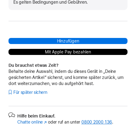
a
Es gelten Bedingungen und Gebühren.
Hinzufügen
Mit Apple Pay bezahlen
Du brauchst etwas Zeit?
Behalte deine Auswahl, indem du dieses Gerät in „Deine
gesicherten Artikel“ sicherst, und komme später zurück, um
dort weiterzumachen, wo du aufgehört hast.
Für später sichern
Hilfe beim Einkauf.
Chatte online
(Öffnet
oder ruf an unter
0800 2000 136
.
ein
neues