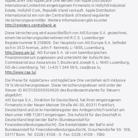
AppleCare+ und AppleCare One werden von Apple Distribution
International Limited mit eingetragenem Firmensitz in Hollyhill Industrial
Estate, Hollyhill Cork, Republik Irland verkauft. Apple Distribution
International ist ein von der Central Bank of Ireland regulierter
Versicherungsvermittler. Weitere Informationen gibt es unter
http://registers.centralbank.ie
(Öffnet
.
ein
Diese Versicherung wird ausschließlich von AIG Europe S.A. gezeichnet,
neues
einem Versicherungsunternehmen mit R.C.S. Luxemburger
Fenster)
Registernummer B 218806. Der Hauptsitz von AIG Europe S.A. befindet
sich in 35 D Avenue, John F. Kennedy, L‑1855, Luxemburg,
http://www.aig.lu/
(Öffnet
. AIG Europe S.A. ist vom luxemburgischen
Finanzministerium zugelassen und untersteht der Aufsicht des
ein
Commissariat aux Assurances 7, Boulevard Joseph II, L‑1840 Luxemburg,
neues
GD de Luxembourg, Tel.: (+43) 1 249 59 0, caa@caa.lu,
Fenster)
http://www.caa.lu/
(Öffnet
.
ein
Die Preise für AppleCare+ und AppleCare One verstehen sich inklusive
neues
19 % Versicherungssteuer. Diese Versicherungssteuer wird unter der
Fenster)
Steuer‑ID 807/V20000024620 des Bundeszentralamts für Steuern
abgeführt.
AIG Europe S.A., Direktion für Deutschland, hat ihren eingetragenen
Firmensitz in der Neuen Mainzer Straße 46‑50, 60311 Frankfurt,
Deutschland und ist im Handelsregister des Amtsgerichts Frankfurt am
Main unter HRB 112611 eingetragen. Die Aufsicht für das Geschäft in
Deutschland liegt bei der BaFin (Bundesanstalt für
Finanzdienstleistungsaufsicht). Die Kontaktdaten der BaFin sind
Bundesanstalt für Finanzdienstleistungsaufsicht, Graurheindorfer Str. 108,
53117 Bonn. Tel: 0228 / 4108 - 0. Fax: 0228 / 4108 - 1550.