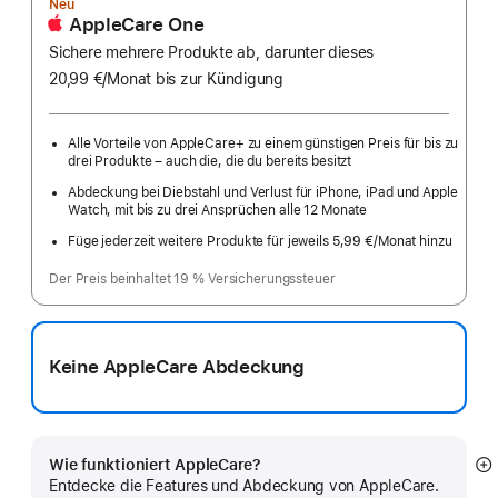
Neu
AppleCare One
Sichere mehrere Produkte ab, darunter dieses
20,99 €
/Monat
pro
bis zur Kündigung
Monat
Alle Vorteile von AppleCare+ zu einem günstigen Preis für bis zu
drei Produkte – auch die, die du bereits besitzt
Abdeckung bei Diebstahl und Verlust für iPhone, iPad und Apple
Watch, mit bis zu drei Ansprüchen alle 12 Monate
Füge jederzeit weitere Produkte für jeweils 5,99 €
/Monat hinzu
pro
Monat
Der Preis beinhaltet 19 % Versicherungssteuer
Keine AppleCare Abdeckung
Wie funktioniert AppleCare?
M
Entdecke die Features und Abdeckung von AppleCare.