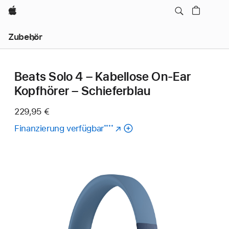
Apple
Lokale
Zubehör
Navigation
–
Menü
öffnen
Beats Solo 4 – Kabellose On‑Ear
Kopfhörer – Schieferblau
229,95 €
Finanzierung verfügbar
(Öffnet
****
ein
neues
Fenster)