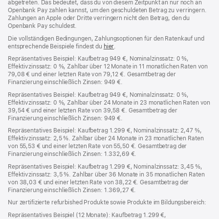
abgetreten. Das bedeutet, dass du von diesem Zeitpunkt an nur noch an
Openbank Pay zahlen kannst, um den geschuldeten Betrag zu verringern.
Zahlungen an Apple oder Dritte verringern nicht den Betrag, den du
Openbank Pay schuldest.
Die vollständigen Bedingungen, Zahlungsoptionen für den Ratenkauf und
entsprechende Beispiele findest du
hier
(Öffnet
.
ein
Repräsentatives Beispiel: Kaufbetrag 949 €, Nominalzinssatz: 0 %,
neues
Effektivzinssatz: 0 %, Zahlbar über 12 Monate in 11 monatlichen Raten von
Fenster)
79,08 € und einer letzten Rate von 79,12 €. Gesamtbetrag der
Finanzierung einschließlich Zinsen: 949 €.
Repräsentatives Beispiel: Kaufbetrag 949 €, Nominalzinssatz: 0 %,
Effektivzinssatz: 0 %, Zahlbar über 24 Monate in 23 monatlichen Raten von
39,54 € und einer letzten Rate von 39,58 €. Gesamtbetrag der
Finanzierung einschließlich Zinsen: 949 €.
Repräsentatives Beispiel: Kaufbetrag 1.299 €, Nominalzinssatz: 2,47 %,
Effektivzinssatz: 2,5 %. Zahlbar über 24 Monate in 23 monatlichen Raten
von 55,53 € und einer letzten Rate von 55,50 €. Gesamtbetrag der
Finanzierung einschließlich Zinsen: 1.332,69 €.
Repräsentatives Beispiel: Kaufbetrag 1.299 €, Nominalzinssatz: 3,45 %,
Effektivzinssatz: 3,5 %. Zahlbar über 36 Monate in 35 monatlichen Raten
von 38,03 € und einer letzten Rate von 38,22 €. Gesamtbetrag der
Finanzierung einschließlich Zinsen: 1.369,27 €.
Nur zertifizierte refurbished Produkte sowie Produkte im Bildungsbereich:
Repräsentatives Beispiel (12 Monate): Kaufbetrag 1.299 €,