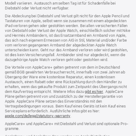
Modell variieren. Austausch am selben Tag ist für Schadenfälle bei
Diebstahl oder Verlust nicht verfügbar.
Die Abdeckung bei Diebstahl und Verlust gilt nicht für den Apple Pencil und
Tastaturen von Apple, selbst wenn sie zusammen mit einem abgedeckten
iPad verloren gehen oder gestohlen werden. Bei allen versicherten Fällen
von Diebstahl oder Verlust der Apple Watch, einschließlich solcher mit Nike
und Hermès Armbändern, ist das Ersatzarmband ein Armband von Apple,
das sich nach eigenem Ermessen von AIG in Stil, Material und/oder Farbe
vom verloren gegangenen Armband der abgedeckten Apple Watch
unterscheiden kann. Geht nur das Armband verloren oder wird gestohlen,
ist dies kein Versicherungsfall. Armbänder sind nur abgedeckt, wenn die
dazugehörige Apple Watch verloren geht oder gestohlen wird.
Die Vorteile von AppleCare+ gelten getrennt von dem in Deutschland
gemäß BGB gewährten Verbraucher­recht, inner­halb von zwei Jahren ab
Übergang der Ware eine kosten­lose Reparatur, einen kosten­losen
Austausch, einen Rabatt oder eine Rück­zahlung durch den Händler zu
erhalten, wenn das gekaufte Produkt zum Zeit­punkt des Übergangs nicht
dem Kauf­vertrag ent­spricht. Weitere Infos dazu
gibt es hier
(Öffnet
. AppleCare
Pläne gelten getrennt von und zu­sätz­lich zu der Hersteller­garantie von
ein
Apple. AppleCare Pläne setzen das Einverständnis mit den
neues
Vertragsbedingungen voraus. Beim Kauf eines Geräts ist kein Kauf eines
Fenster)
Serviceplans erfor­der­lich. Ausführliche Infos gibt es hier:
apple.com/de/legal/statutory-warranty
(Öffnet
.
ein
AppleCare+ und AppleCare+ mit Dieb­stahl und Verlust sind optionale Pro­
neues
gramme.
Fenster)