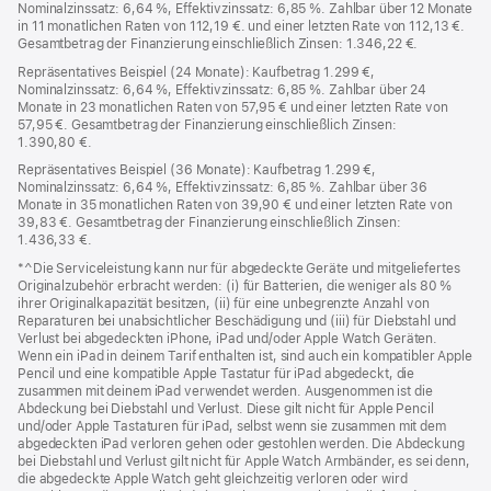
Nominalzinssatz: 6,64 %, Effektivzinssatz: 6,85 %. Zahlbar über 12 Monate
in 11 monatlichen Raten von 112,19 €. und einer letzten Rate von 112,13 €.
Gesamtbetrag der Finanzierung einschließlich Zinsen: 1.346,22 €.
Repräsentatives Beispiel (24 Monate): Kaufbetrag 1.299 €,
Nominalzinssatz: 6,64 %, Effektivzinssatz: 6,85 %. Zahlbar über 24
Monate in 23 monatlichen Raten von 57,95 € und einer letzten Rate von
57,95 €. Gesamtbetrag der Finanzierung einschließlich Zinsen:
1.390,80 €.
Repräsentatives Beispiel (36 Monate): Kaufbetrag 1.299 €,
Nominalzinssatz: 6,64 %, Effektivzinssatz: 6,85 %. Zahlbar über 36
Monate in 35 monatlichen Raten von 39,90 € und einer letzten Rate von
39,83 €. Gesamtbetrag der Finanzierung einschließlich Zinsen:
1.436,33 €.
*^Die Serviceleistung kann nur für abgedeckte Geräte und mitgeliefertes
Originalzubehör erbracht werden: (i) für Batterien, die weniger als 80 %
ihrer Originalkapazität besitzen, (ii) für eine unbegrenzte Anzahl von
Reparaturen bei unabsichtlicher Beschädigung und (iii) für Diebstahl und
Verlust bei abgedeckten iPhone, iPad und/oder Apple Watch Geräten.
Wenn ein iPad in deinem Tarif enthalten ist, sind auch ein kompatibler Apple
Pencil und eine kompatible Apple Tastatur für iPad abgedeckt, die
zusammen mit deinem iPad verwendet werden. Ausgenommen ist die
Abdeckung bei Diebstahl und Verlust. Diese gilt nicht für Apple Pencil
und/oder Apple Tastaturen für iPad, selbst wenn sie zusammen mit dem
abgedeckten iPad verloren gehen oder gestohlen werden. Die Abdeckung
bei Diebstahl und Verlust gilt nicht für Apple Watch Armbänder, es sei denn,
die abgedeckte Apple Watch geht gleichzeitig verloren oder wird