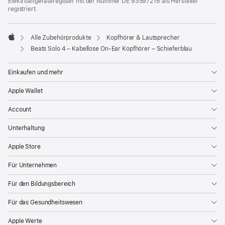
Elektroaltgeräteregister mit der Nummer DE 93597216 als Hersteller
registriert.
Alle Zubehörprodukte
Kopfhörer & Lautsprecher
Apple
Beats Solo 4 – Kabellose On‑Ear Kopfhörer – Schieferblau
Einkaufen und mehr
Apple Wallet
Account
Unterhaltung
Apple Store
Für Unternehmen
Für den Bildungsbereich
Für das Gesundheitswesen
Apple Werte