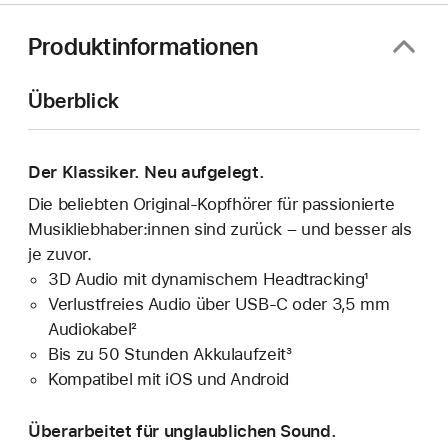
Fenster)
Produktinformationen
Überblick
Der Klassiker. Neu aufgelegt.
Die beliebten Original-Kopfhörer für passionierte
Musikliebhaber:innen sind zurück – und besser als
je zuvor.
3D Audio mit dynamischem Headtracking¹
Verlustfreies Audio über USB-C oder 3,5 mm
Audiokabel²
Bis zu 50 Stunden Akkulaufzeit³
Kompatibel mit iOS und Android
Überarbeitet für unglaublichen Sound.