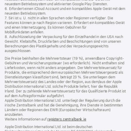
neuestem Betriebssystem und aktivierten Google Play Diensten.
6. Erfordert einen iCloud Account und ein kompatibles Apple Gerät mit dem
neuesten Betriebssystem.
7. Siri ist u. U. nicht in allen Sprachen oder Regionen verfügbar. Die
Features können je nach Region variieren. Erfordert ein kompatibles Gerät
und einen Internetzugang. Es können Gebühren für
Mobilfunkdaten anfallen.
8. Aufschlüsselung der Verpackung für den Einzelhandel in den USA nach
Gewicht. Klebstoffe, Druckfarben und Beschichtungen sind von unseren
Berechnungen des Plastikgehalts und des Verpackungsgewichts
ausgeschlossen.
Die Preise beinhalten die Mehrwertsteuer (19 %), anwendbare Copyright-
Gebühren und Versicherungssteuer (wo erforderlich). Nicht enthalten sind
Lieferkosten, wenn nicht anders angegeben. Der Mehrwertsteuersatz für
Produkte, die entsprechend dem europäischen Mehrwertsteuergesetz als
Dienstleistungen klassifiziert sind, beträgt 23 %. Sie unterliegen dem
Mehrwertsteuersatz des Landes oder der Region, aus dem/aus der Apple
Distribution International Ltd. solche Produkte liefert, hier die Republik
Irland. Der zu zahlende Mehrwertsteuersatz für das Qualifizierte Produkt ist
auf dem Auftragsformular aufgeführt.
Apple Distribution International Ltd. unterliegt der Regulierung durch die
irische Zentralbank und hat die Genehmigung, ihre Dienste in bestimmten
Ländern oder Regionen des EWR (Europäischer Wirtschaftsraum)
anzubieten.
Weitere Informationen auf
registers.centralbank.ie
Apple Distribution International Ltd. ist beim deutschen