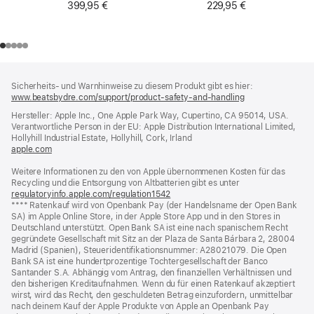
399,95 €
229,95 €
Footer
Fußnoten
Sicherheits- und Warnhinweise zu diesem Produkt gibt es hier:
www.beatsbydre.com/support/product-safety-and-handling
(öffnet
ein
Hersteller: Apple Inc., One Apple Park Way, Cupertino, CA 95014, USA.
neues
Verantwortliche Person in der EU: Apple Distribution International Limited,
Fenster)
Hollyhill Industrial Estate, Hollyhill, Cork, Irland
apple.com
(öffnet
ein
Weitere Informationen zu den von Apple übernommenen Kosten für das
neues
Recycling und die Entsorgung von Altbatterien gibt es unter
Fenster)
regulatoryinfo.apple.com/regulation1542
(öffnet
Fußnote
**** Ratenkauf wird von Openbank Pay (der Handelsname der Open Bank
ein
SA) im Apple Online Store, in der Apple Store App und in den Stores in
neues
Deutschland unterstützt. Open Bank SA ist eine nach spanischem Recht
Fenster)
gegründete Gesellschaft mit Sitz an der Plaza de Santa Bárbara 2, 28004
Madrid (Spanien), Steueridentifikationsnummer: A28021079. Die Open
Bank SA ist eine hundertprozentige Tochtergesellschaft der Banco
Santander S.A. Abhängig vom Antrag, den finanziellen Verhältnissen und
den bisherigen Kreditaufnahmen. Wenn du für einen Ratenkauf akzeptiert
wirst, wird das Recht, den geschuldeten Betrag einzufordern, unmittelbar
nach deinem Kauf der Apple Produkte von Apple an Openbank Pay