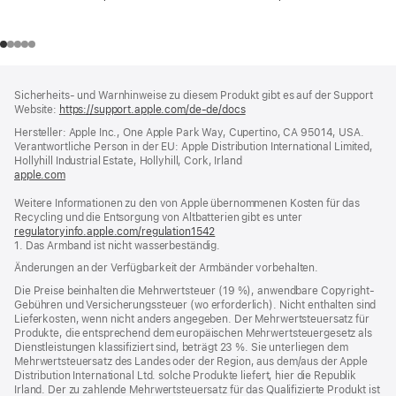
Footer
Fußnoten
Sicherheits- und Warnhinweise zu diesem Produkt gibt es auf der Support
Website:
https://support.apple.com/de-de/docs
(öffnet
ein
Hersteller: Apple Inc., One Apple Park Way, Cupertino, CA 95014, USA.
neues
Verantwortliche Person in der EU: Apple Distribution International Limited,
Fenster)
Hollyhill Industrial Estate, Hollyhill, Cork, Irland
apple.com
(öffnet
ein
Weitere Informationen zu den von Apple übernommenen Kosten für das
neues
Recycling und die Entsorgung von Altbatterien gibt es unter
Fenster)
regulatoryinfo.apple.com/regulation1542
(öffnet
1. Das Armband ist nicht wasserbeständig.
ein
neues
Änderungen an der Verfügbarkeit der Armbänder vorbehalten.
Fenster)
Die Preise beinhalten die Mehrwertsteuer (19 %), anwendbare Copyright-
Gebühren und Versicherungssteuer (wo erforderlich). Nicht enthalten sind
Lieferkosten, wenn nicht anders angegeben. Der Mehrwertsteuersatz für
Produkte, die entsprechend dem europäischen Mehrwertsteuergesetz als
Dienstleistungen klassifiziert sind, beträgt 23 %. Sie unterliegen dem
Mehrwertsteuersatz des Landes oder der Region, aus dem/aus der Apple
Distribution International Ltd. solche Produkte liefert, hier die Republik
Irland. Der zu zahlende Mehrwertsteuersatz für das Qualifizierte Produkt ist