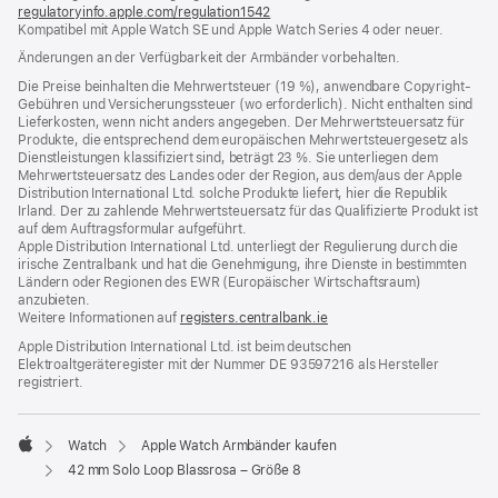
regulatoryinfo.apple.com/regulation1542
(öffnet
Kompatibel mit Apple Watch SE und Apple Watch Series 4 oder neuer.
ein
neues
Änderungen an der Verfügbarkeit der Armbänder vorbehalten.
Fenster)
Die Preise beinhalten die Mehrwertsteuer (19 %), anwendbare Copyright-
Gebühren und Versicherungssteuer (wo erforderlich). Nicht enthalten sind
Lieferkosten, wenn nicht anders angegeben. Der Mehrwertsteuersatz für
Produkte, die entsprechend dem europäischen Mehrwertsteuergesetz als
Dienstleistungen klassifiziert sind, beträgt 23 %. Sie unterliegen dem
Mehrwertsteuersatz des Landes oder der Region, aus dem/aus der Apple
Distribution International Ltd. solche Produkte liefert, hier die Republik
Irland. Der zu zahlende Mehrwertsteuersatz für das Qualifizierte Produkt ist
auf dem Auftragsformular aufgeführt.
Apple Distribution International Ltd. unterliegt der Regulierung durch die
irische Zentralbank und hat die Genehmigung, ihre Dienste in bestimmten
Ländern oder Regionen des EWR (Europäischer Wirtschaftsraum)
anzubieten.
Weitere Informationen auf
registers.centralbank.ie
Apple Distribution International Ltd. ist beim deutschen
Elektroaltgeräteregister mit der Nummer DE 93597216 als Hersteller
registriert.
Watch
Apple Watch Armbänder kaufen
Apple
42 mm Solo Loop Blassrosa – Größe 8