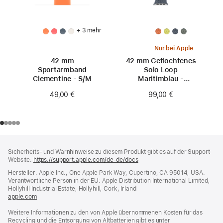
+ 3 mehr
Nur bei Apple
42 mm
42 mm Geflochtenes
Sportarmband
Solo Loop
Clementine - S/M
Maritimblau -
Größe 0
49,00 €
99,00 €
Footer
Fußnoten
Sicherheits- und Warnhinweise zu diesem Produkt gibt es auf der Support
Website:
https://support.apple.com/de-de/docs
(öffnet
ein
Hersteller: Apple Inc., One Apple Park Way, Cupertino, CA 95014, USA.
neues
Verantwortliche Person in der EU: Apple Distribution International Limited,
Fenster)
Hollyhill Industrial Estate, Hollyhill, Cork, Irland
apple.com
(öffnet
ein
Weitere Informationen zu den von Apple übernommenen Kosten für das
neues
Recycling und die Entsorgung von Altbatterien gibt es unter
Fenster)