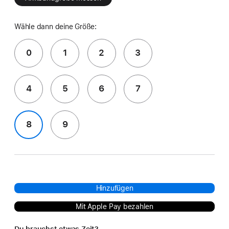
Wähle dann deine Größe:
0
1
2
3
4
5
6
7
8
9
Hinzufügen
Mit Apple Pay bezahlen
Du brauchst etwas Zeit?