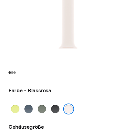
Farbe - Blassrosa
Neongelb
Maritimblau
Grüngrau
Schwarz
Blassrosa
Gehäusegröße