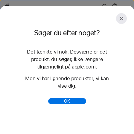
Apple
Se
Søger du efter noget?
mere
Send
Nulstil
Det tænkte vi nok. Desværre er det
Se mere
Tilbehør
Support
produkt, du søger, ikke længere
tilgængeligt på apple.com.
45 resultater fundet
Men vi har lignende produkter, vi kan
vise dig.
Køb Apple Watch-remme ( Flettet Solo Loop) -
Apple (DK)
OK
Køb de nyeste remme til Apple Watch, og få et nyt
look. Vælg imellem flere forskellige farver,
materialer og design. Køb nu på apple.com.
https://www.apple.com/dk/shop/watch/bands/flettet
-solo-loop