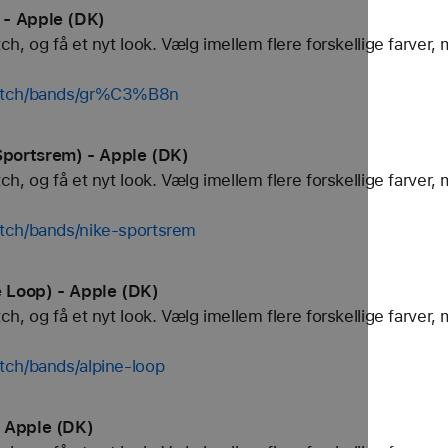
 - Apple (DK)
, og få et nyt look. Vælg imellem flere forskellige farver, 
watch/bands/gr%C3%B8n
portsrem) - Apple (DK)
, og få et nyt look. Vælg imellem flere forskellige farver, 
tch/bands/nike-sportsrem
 Loop) - Apple (DK)
, og få et nyt look. Vælg imellem flere forskellige farver, 
tch/bands/alpine-loop
 Apple (DK)