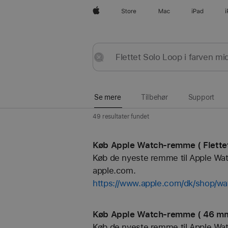
Apple
Store
Mac
iPad
Se
Send
Nulstil
mere
Se mere
Tilbehør
Support
49 resultater fundet
Køb Apple Watch-remme ( Flettet
Køb de nyeste remme til Apple Watch
apple.com.
https://www.apple.com/dk/shop/wat
Køb Apple Watch-remme ( 46 mm 
Køb de nyeste remme til Apple Watch