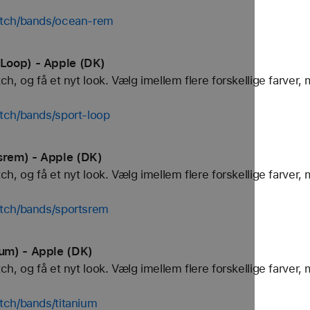
atch/bands/ocean-rem
Loop) - Apple (DK)
, og få et nyt look. Vælg imellem flere forskellige farver, 
tch/bands/sport-loop
rem) - Apple (DK)
, og få et nyt look. Vælg imellem flere forskellige farver, 
tch/bands/sportsrem
um) - Apple (DK)
, og få et nyt look. Vælg imellem flere forskellige farver, 
tch/bands/titanium