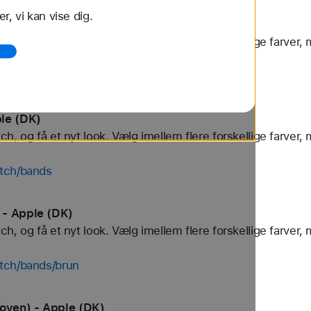
r, vi kan vise dig.
t stål) - Apple (DK)
, og få et nyt look. Vælg imellem flere forskellige farver, 
tch/bands/rustfrit-st%C3%A5l
le (DK)
, og få et nyt look. Vælg imellem flere forskellige farver, 
tch/bands
 - Apple (DK)
, og få et nyt look. Vælg imellem flere forskellige farver, 
tch/bands/brun
ven) - Apple (DK)