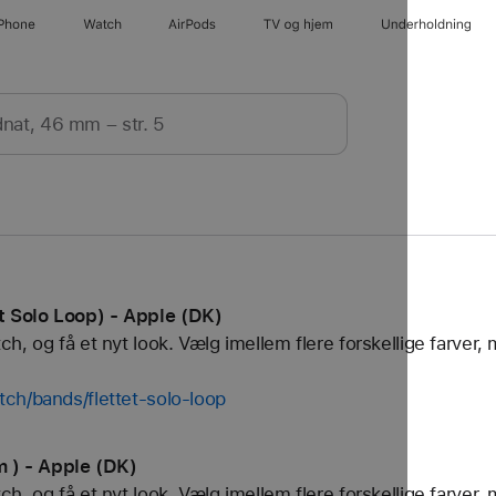
iPhone
Watch
AirPods
TV og hjem
Underholdning
 Solo Loop) - Apple (DK)
, og få et nyt look. Vælg imellem flere forskellige farver, 
ch/bands/flettet-solo-loop
) - Apple (DK)
, og få et nyt look. Vælg imellem flere forskellige farver, 