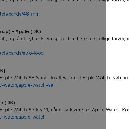
watch/bands/46-mm
oop) - Apple (DK)
, og få et nyt look. Vælg imellem flere forskellige farver, 
tch/bands/solo-loop
DK)
yt Apple Watch SE 3, når du afleverer et Apple Watch. Køb n
uy-watch/apple-watch-se
le (DK)
t Apple Watch Series 11, når du afleverer et Apple Watch. K
uy-watch/apple-watch