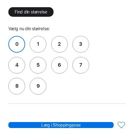
Find din størrelse
Vælg nu din størrelse:
0
1
2
3
4
5
6
7
8
9
Læg i Shoppingpose