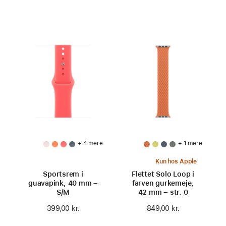
+ 4 mere
+ 1 mere
Kun hos Apple
Sportsrem i
Flettet Solo Loop i
guavapink, 40 mm –
farven gurkemeje,
S/M
42 mm – str. 0
399,00 kr.
849,00 kr.