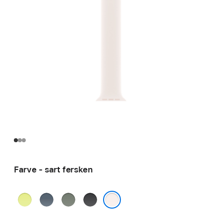
Farve - sart fersken
neongul
stålblå
grågrøn
sort
sart fersken