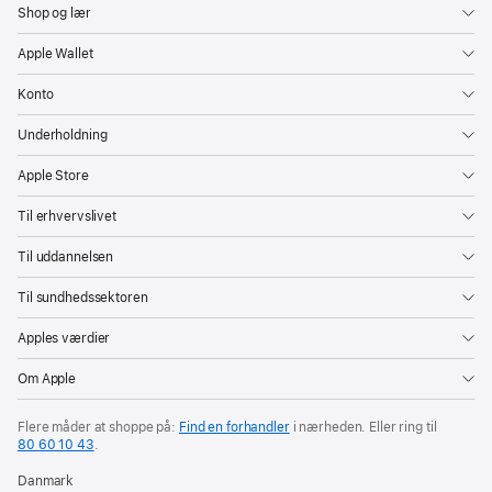
Shop og lær
Apple Wallet
Konto
Underholdning
Apple Store
Til erhvervslivet
Til uddannelsen
Til sundhedssektoren
Apples værdier
Om Apple
Flere måder at shoppe på:
Find en forhandler
i nærheden. Eller ring til
80 60 10 43
.
Danmark