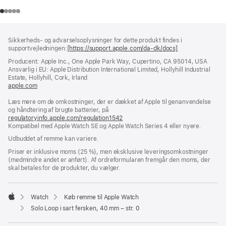
Bundtekst
fodnoter
Sikkerheds- og advarselsoplysninger for dette produkt findes i
supportvejledningen:
[https://support.apple.com/da-dk/docs]
(åbner
i
Producent: Apple Inc., One Apple Park Way, Cupertino, CA 95014, USA
et
Ansvarlig i EU: Apple Distribution International Limited, Hollyhill Industrial
nyt
Estate, Hollyhill, Cork, Irland
vindue)
apple.com
(åbner
i
Læs mere om de omkostninger, der er dækket af Apple til genanvendelse
et
og håndtering af brugte batterier, på
nyt
regulatoryinfo.apple.com/regulation1542
vindue)
(åbner
Kompatibel med Apple Watch SE og Apple Watch Series 4 eller nyere.
i
et
Udbuddet af remme kan variere.
nyt
vindue)
Priser er inklusive moms (25 %), men eksklusive leveringsomkostninger
(medmindre andet er anført). Af ordreformularen fremgår den moms, der
skal betales for de produkter, du vælger.
Watch
Køb remme til Apple Watch
Apple
Solo Loop i sart fersken, 40 mm – str. 0