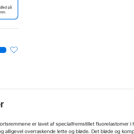
ndled på
mm.
r
ortsremmene er lavet af specialfremstillet fluorelastomer i h
og alligevel overraskende lette og bløde. Det bløde og komp