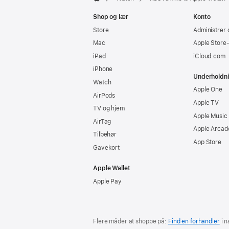
Apple
Shop og lær
Konto
Store
Administrer 
Mac
Apple Store
iPad
iCloud.com
iPhone
Underholdn
Watch
Apple One
AirPods
Apple TV
TV og hjem
Apple Music
AirTag
Apple Arcad
Tilbehør
App Store
Gavekort
Apple Wallet
Apple Pay
Flere måder at shoppe på:
Find en forhandler
i n