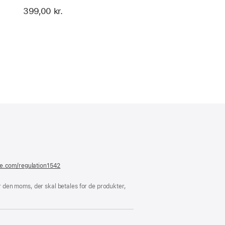
399,00 kr.
er
ue)
le.com/regulation1542
(åbner
i
et
 den moms, der skal betales for de produkter,
nyt
vindue)