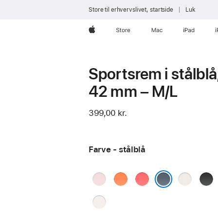
Store til erhvervslivet, startside
Luk
Apple
Store
Mac
iPad
Sportsrem i stålblå
42 mm – M/L
399,00 kr.
Farve - stålblå
sart
klementin
guavapink
stjerneskæ
sort
rosa
stålblå
sart
fersken