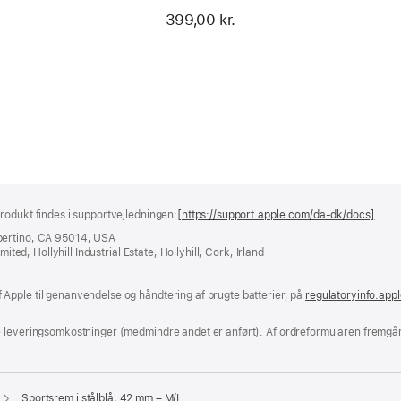
399,00 kr.
rodukt findes i supportvejledningen:
[https://support.apple.com/da-dk/docs]
(åbn
i
pertino, CA 95014, USA
et
ited, Hollyhill Industrial Estate, Hollyhill, Cork, Irland
nyt
vind
Apple til genanvendelse og håndtering af brugte batterier, på
regulatoryinfo.app
e leveringsomkostninger (medmindre andet er anført). Af ordreformularen fremgår
Sportsrem i stålblå, 42 mm – M/L