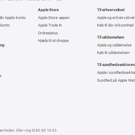
Apple Store
Til erhvervslivet
din Apple-konto
Apple Store-appen
Apple og erhvervslivet
-konto
Apple Trade In
Køb til din virksomhed
Ordrestatus
Til uddannelsen
Hjælp til at shoppe
ing
Apple og uddannelse
Køb til uddannelsen
Til sundhedssektoren
Apple i sundhedssekto
e
Sundhed på Apple Wat
ærheden. Eller ring til
80 60 10 43
.