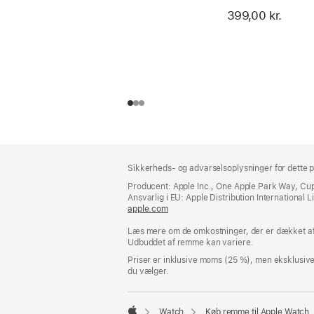
399,00 kr.
Bundtekst
fodnoter
Sikkerheds- og advarselsoplysninger for dette p
Producent: Apple Inc., One Apple Park Way, Cu
Ansvarlig i EU: Apple Distribution International Lim
apple.com
(åbner
i
Læs mere om de omkostninger, der er dækket af 
et
Udbuddet af remme kan variere.
nyt
vindue)
Priser er inklusive moms (25 %), men eksklusiv
du vælger.
Watch
Køb remme til Apple Watch