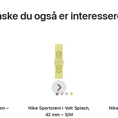
ske du også er interessere
Forrige
Næste
mm –
Nike Sportsrem i Volt Splash,
Nike
42 mm – S/M