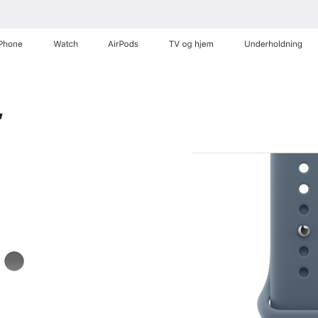
iPhone
Watch
AirPods
TV og hjem
Underholdning
,
r
granitgrå