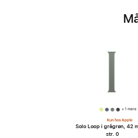
Må
+ 1 mere
Kun hos Apple
Solo Loop i grågrøn, 42 
str. 0