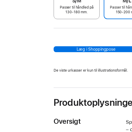
S/M
M/L
Passer til håndled på
Passer til hå
130-180 mm.
150-200 
Læg i Shoppingpose
De viste urkasser er kun til illustrationsformål.
Produktoplysninge
Oversigt
Sp
– 