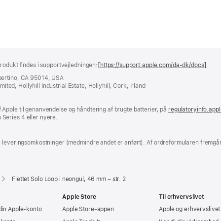
rodukt findes i supportvejledningen:
[https://support.apple.com/da-dk/docs]
(åbn
i
pertino, CA 95014, USA
et
ited, Hollyhill Industrial Estate, Hollyhill, Cork, Irland
nyt
vind
Apple til genanvendelse og håndtering af brugte batterier, på
regulatoryinfo.app
Series 4 eller nyere.
e leveringsomkostninger (medmindre andet er anført). Af ordreformularen fremgår
Flettet Solo Loop i neongul, 46 mm – str. 2
Apple Store
Til erhvervslivet
din Apple-konto
Apple Store-appen
Apple og erhvervslivet