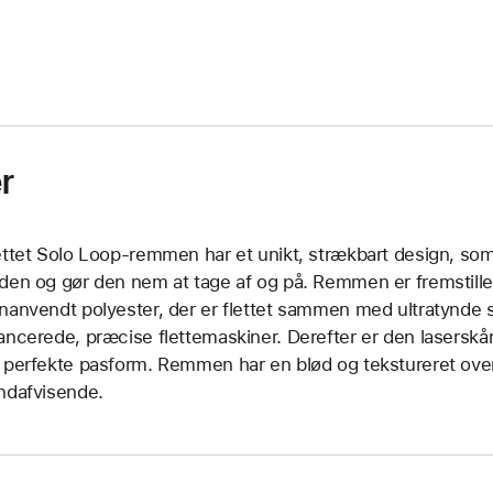
r
ettet Solo Loop-remmen har et unikt, strækbart design, som
den og gør den nem at tage af og på. Remmen er fremstillet
nanvendt polyester, der er flettet sammen med ultratynde s
ancerede, præcise flettemaskiner. Derefter er den laserskår
 perfekte pasform. Remmen har en blød og tekstureret over
ndafvisende.