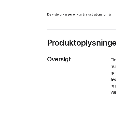
De viste urkasser er kun til illustrationsformål.
Produktoplysninge
Oversigt
Fl
hu
ge
av
og
va