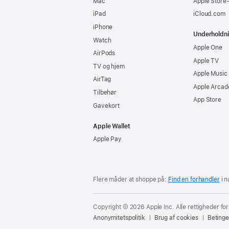
Mac
Apple Store
iPad
iCloud.com
iPhone
Underholdn
Watch
Apple One
AirPods
Apple TV
TV og hjem
Apple Music
AirTag
Apple Arcad
Tilbehør
App Store
Gavekort
Apple Wallet
Apple Pay
Flere måder at shoppe på:
Find en forhandler
i n
Copyright © 2026 Apple Inc. Alle rettigheder fo
Anonymitetspolitik
Brug af cookies
Betinge