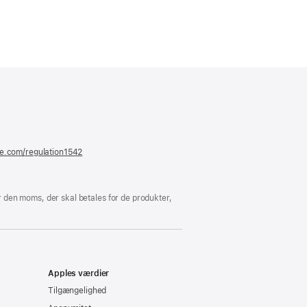
er
ue)
le.com/regulation1542
(åbner
i
et
nyt
vindue)
 den moms, der skal betales for de produkter,
Apples værdier
Tilgængelighed