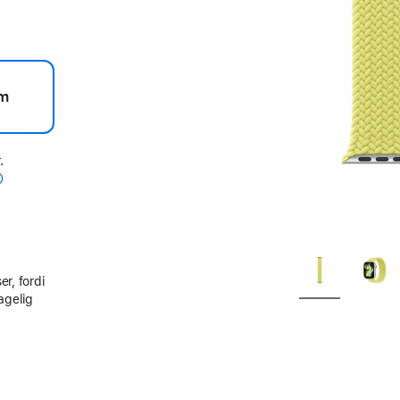
m
.
er, fordi
agelig