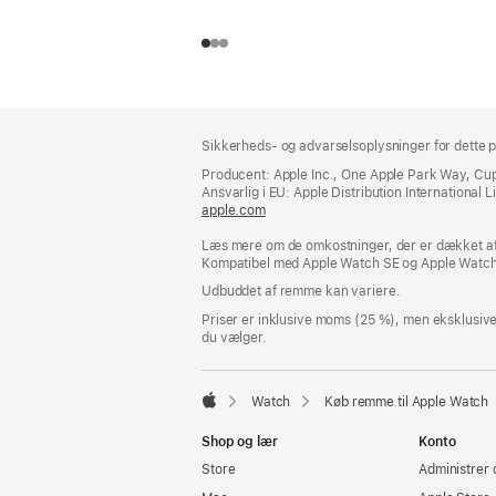
Bundtekst
fodnoter
Sikkerheds- og advarselsoplysninger for dette p
Producent: Apple Inc., One Apple Park Way, Cu
Ansvarlig i EU: Apple Distribution International Lim
apple.com
(åbner
i
Læs mere om de omkostninger, der er dækket af 
et
Kompatibel med Apple Watch SE og Apple Watch 
nyt
vindue)
Udbuddet af remme kan variere.
Priser er inklusive moms (25 %), men eksklusiv
du vælger.
Watch
Køb remme til Apple Watch
Apple
Shop og lær
Konto
Store
Administrer 