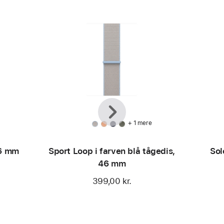
Forrige
Næste
+ 1 mere
46 mm
Sport Loop i farven blå tågedis,
Sol
46 mm
399,00 kr.