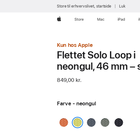
Store til erhvervslivet, startside
Luk
Apple
Store
Mac
iPad
Kun hos Apple
Flettet Solo Loop i
neongul, 46 mm – s
849,00 kr.
Farve - neongul
gurkemeje
stålblå
grågrøn
midnat
neongul