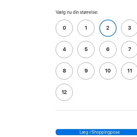
Vælg nu din størrelse:
0
1
2
3
4
5
6
7
8
9
10
11
12
Læg i Shoppingpose