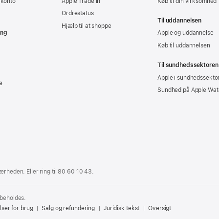
-konto
Apple Trade In
Køb til din virksomhed
Ordrestatus
Til uddannelsen
Hjælp til at shoppe
ing
Apple og uddannelse
Køb til uddannelsen
Til sundhedssektoren
Apple i sundhedssekto
e
Sundhed på Apple Wat
ærheden. Eller ring til
80 60 10 43
.
rbeholdes.
lser for brug
Salg og refundering
Juridisk tekst
Oversigt