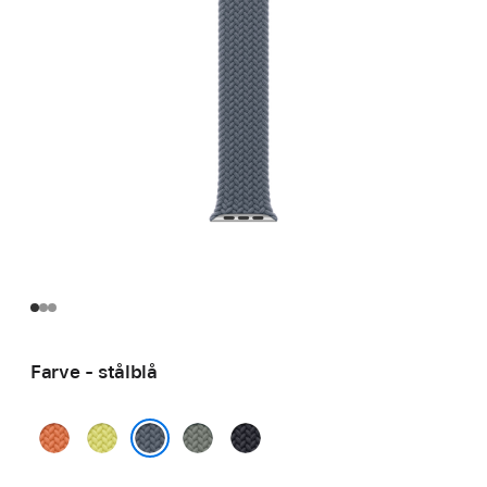
Farve - stålblå
gurkemeje
neongul
grågrøn
midnat
stålblå