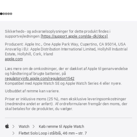
Bundtekst
fodnoter
Sikkerheds- og advarselsoplysninger for dette produkt findes i
supportvejledningen:
[https://support.apple.com/da-dk/docs]
(åbner
i
Producent: Apple Inc., One Apple Park Way, Cupertino, CA 95014, USA
et
Ansvarlig i EU: Apple Distribution International Limited, Hollyhill Industrial
nyt
Estate, Hollyhill, Cork, Irland
vindue)
apple.com
(åbner
i
Læs mere om de omkostninger, der er dækket af Apple til genanvendelse
et
og håndtering af brugte batterier, på
nyt
regulatoryinfo.apple.com/regulation1542
vindue)
(åbner
Kompatibel med Apple Watch SE og Apple Watch Series 4 eller nyere.
i
et
Udbuddet af remme kan variere.
nyt
vindue)
Priser er inklusive moms (25 %), men eksklusive leveringsomkostninger
(medmindre andet er anført). Af ordreformularen fremgår den moms, der
skal betales for de produkter, du vælger.
Watch
Køb remme til Apple Watch
Apple
Flettet Solo Loop i stålblå, 46 mm – str. 7