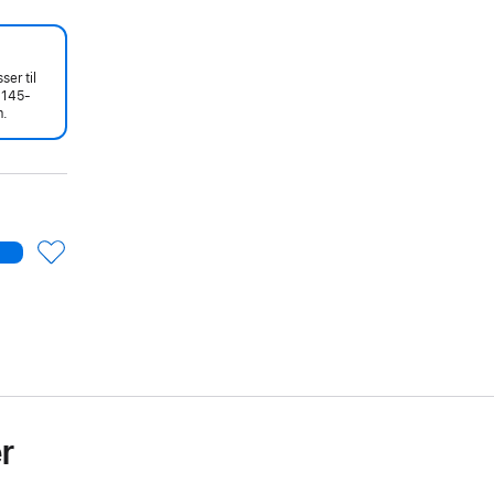
er til
 145-
.
r