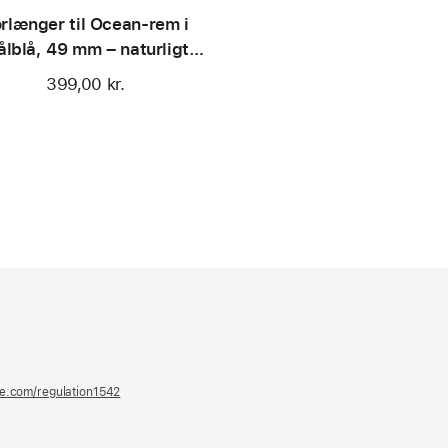
rlænger til Ocean-rem i
ålblå, 49 mm – naturligt
titanium
399,00 kr.
er
ue)
le.com/regulation1542
(åbner
i
et
nyt