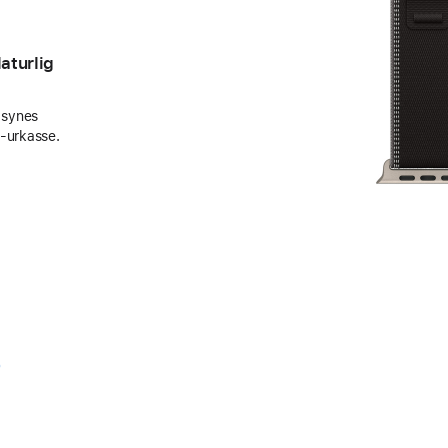
aturlig
 synes
h-urkasse.