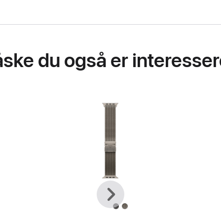
ske du også er interessere
Forrige
Næste