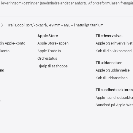
e leveringsomkostninger (medmindre andet er anført). Af ordreformularen fremgår
Trail Loop i sort/koksgrå, 49 mm – M/L – i naturligt titanium
Apple Store
Til erhvervslivet
din Apple-konto
Apple Store-appen
Apple og erhvervslivet
-konto
Apple Trade In
Køb til din virksomhed
Ordrestatus
Til uddannelsen
Hjælp til at shoppe
ing
Apple og uddannelse
Køb til uddannelsen
Til sundhedssektoren
Apple i sundhedssekto
e
Sundhed på Apple Wat