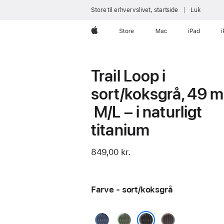
Store til erhvervslivet, startside
Luk
Apple
Store
Mac
iPad
Trail Loop i
sort/koksgrå, 49 
M/L – i naturligt
titanium
849,00 kr.
Farve - sort/koksgrå
blå/klar
grøn/neon
blå/sort