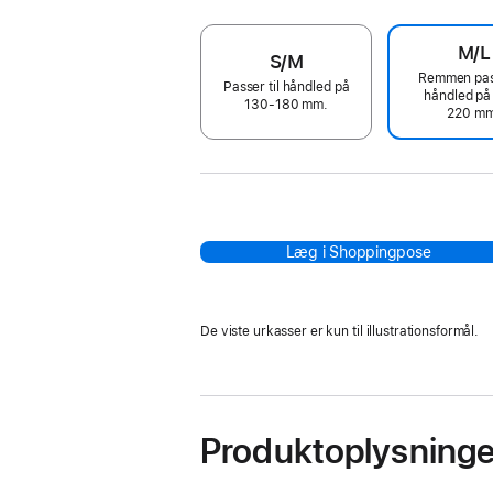
M/L
S/M
Remmen pass
Passer til håndled på
håndled på
130-180 mm.
220 mm
Læg i Shoppingpose
De viste urkasser er kun til illustrationsformål.
Produktoplysninge