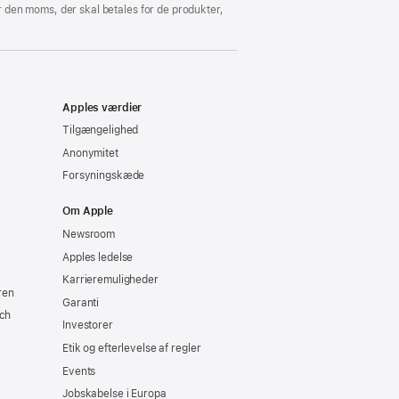
vindue)
 den moms, der skal betales for de produkter,
Apples værdier
Tilgængelighed
Anonymitet
Forsyningskæde
Om Apple
Newsroom
Apples ledelse
Karrieremuligheder
ren
Garanti
ch
Investorer
Etik og efterlevelse af regler
Events
Jobskabelse i Europa