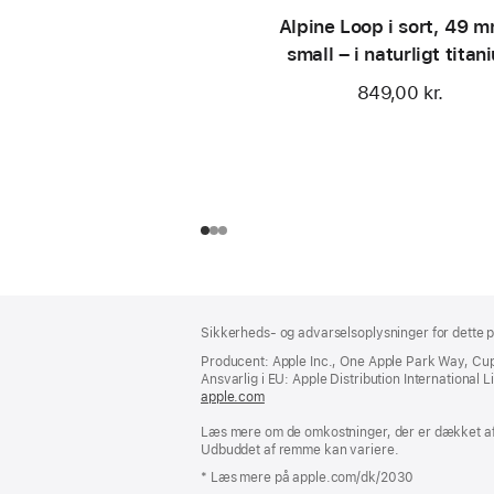
Alpine Loop i sort, 49 
small – i naturligt titan
849,00 kr.
Bundtekst
fodnoter
Sikkerheds- og advarselsoplysninger for dette p
Producent: Apple Inc., One Apple Park Way, Cu
Ansvarlig i EU: Apple Distribution International Lim
apple.com
(åbner
i
Læs mere om de omkostninger, der er dækket af 
et
Udbuddet af remme kan variere.
nyt
vindue)
* Læs mere på apple.com/dk/2030