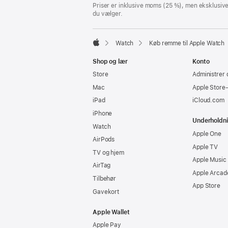
Priser er inklusive moms (25 %), men eksklusiv
du vælger.
Watch
Køb remme til Apple Watch
Apple
Shop og lær
Konto
Store
Administrer 
Mac
Apple Store
iPad
iCloud.com
iPhone
Underholdn
Watch
Apple One
AirPods
Apple TV
TV og hjem
Apple Music
AirTag
Apple Arcad
Tilbehør
App Store
Gavekort
Apple Wallet
Apple Pay