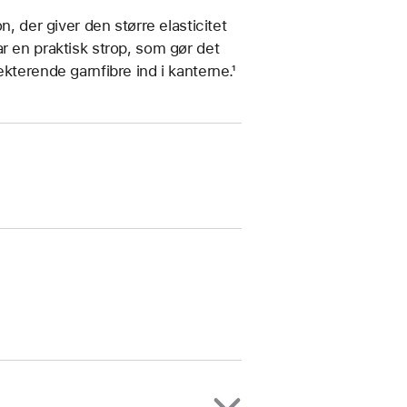
n, der giver den større elasticitet
r en praktisk strop, som gør det
kterende garnfibre ind i kanterne.¹