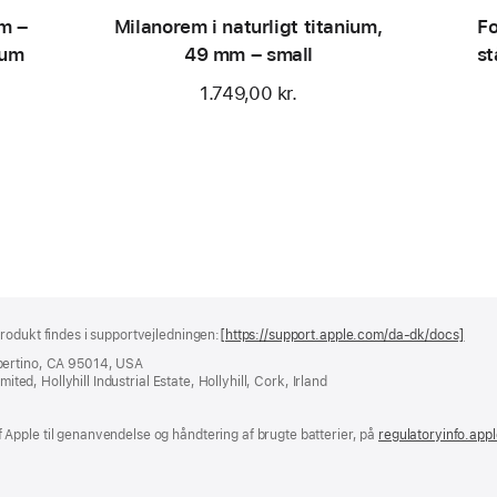
mm –
Milanorem i naturligt titanium,
Fo
ium
49 mm – small
st
1.749,00 kr.
rodukt findes i supportvejledningen:
[https://support.apple.com/da-dk/docs]
(åbn
i
pertino, CA 95014, USA
et
ited, Hollyhill Industrial Estate, Hollyhill, Cork, Irland
nyt
vind
Apple til genanvendelse og håndtering af brugte batterier, på
regulatoryinfo.app