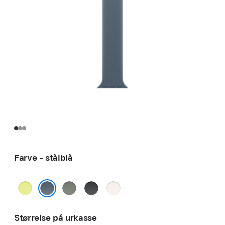
Farve - stålblå
neongul
grågrøn
sort
sart
fersken
stålblå
Størrelse på urkasse