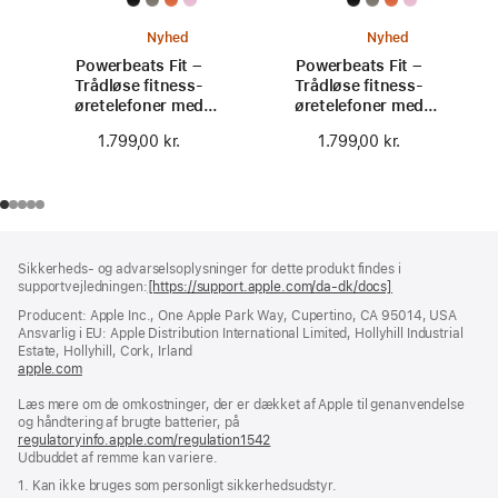
Nyhed
Nyhed
Powerbeats Fit –
Powerbeats Fit –
Trådløse fitness-
Trådløse fitness-
øretelefoner med
øretelefoner med
sikker pasform –
sikker pasform –
1.799,00 kr.
1.799,00 kr.
Powerfuld pink
Opkvikkende orange
Bundtekst
fodnoter
Sikkerheds- og advarselsoplysninger for dette produkt findes i
supportvejledningen:
[https://support.apple.com/da-dk/docs]
(åbner
i
Producent: Apple Inc., One Apple Park Way, Cupertino, CA 95014, USA
et
Ansvarlig i EU: Apple Distribution International Limited, Hollyhill Industrial
nyt
Estate, Hollyhill, Cork, Irland
vindue)
apple.com
(åbner
i
Læs mere om de omkostninger, der er dækket af Apple til genanvendelse
et
og håndtering af brugte batterier, på
nyt
regulatoryinfo.apple.com/regulation1542
vindue)
(åbner
Udbuddet af remme kan variere.
i
et
1. Kan ikke bruges som personligt sikkerhedsudstyr.
nyt