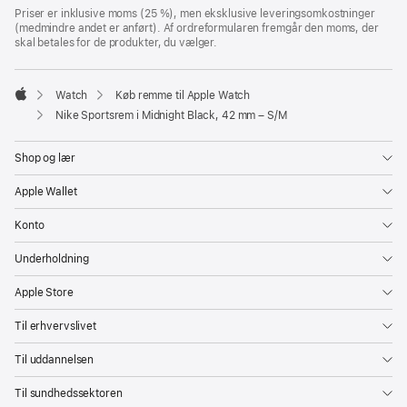
vindue)
Priser er inklusive moms (25 %), men eksklusive leveringsomkostninger
(medmindre andet er anført). Af ordreformularen fremgår den moms, der
skal betales for de produkter, du vælger.
Watch
Køb remme til Apple Watch
Apple
Nike Sportsrem i Midnight Black, 42 mm – S/M
Shop og lær
Apple Wallet
Konto
Underholdning
Apple Store
Til erhvervslivet
Til uddannelsen
Til sundhedssektoren