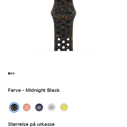
Farve - Midnight Black
Alpenglow
Blue
Veiled
Volt
Pink
Ribbon
Grey
Splash
Midnight Black
Størrelse på urkasse