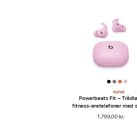
Nyhed
Powerbeats Fit – Trådl
fitness-øretelefoner med 
pasform – Powerfuld p
1.799,00 kr.