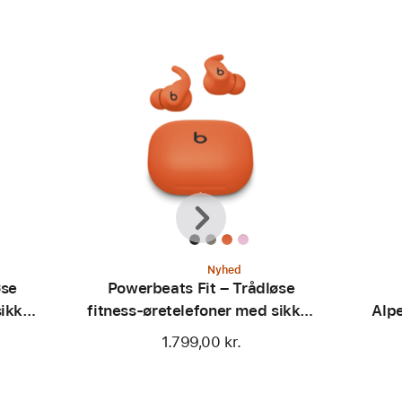
Forrige
Næste
Nyhed
øse
Powerbeats Fit – Trådløse
sikker
fitness-øretelefoner med sikker
Alp
ink
pasform – Opkvikkende orange
1.799,00 kr.