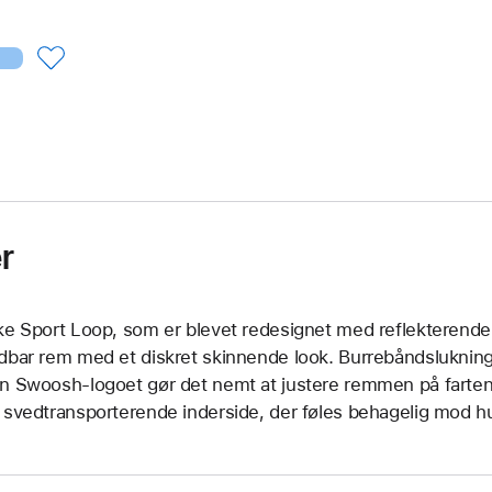
r
ke Sport Loop, som er blevet redesignet med reflekterende ga
dbar rem med et diskret skinnende look. Burrebåndslukni
n Swoosh-logoet gør det nemt at justere remmen på farten
 svedtransporterende inderside, der føles behagelig mod h