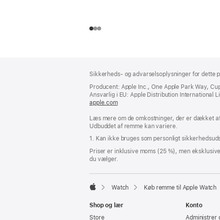
Bundtekst
fodnoter
Sikkerheds- og advarselsoplysninger for dette p
Producent: Apple Inc., One Apple Park Way, Cu
Ansvarlig i EU: Apple Distribution International Lim
apple.com
(åbner
i
Læs mere om de omkostninger, der er dækket af 
et
Udbuddet af remme kan variere.
nyt
vindue)
1. Kan ikke bruges som personligt sikkerhedsuds
Priser er inklusive moms (25 %), men eksklusiv
du vælger.
Watch
Køb remme til Apple Watch
Apple
Shop og lær
Konto
Store
Administrer 