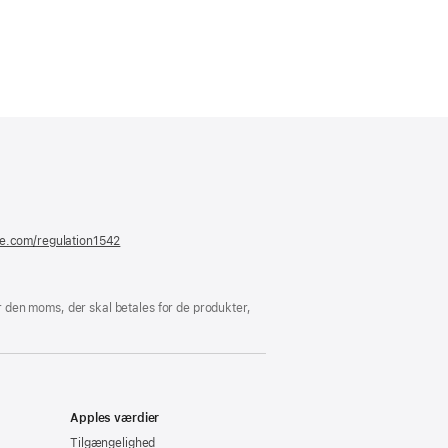
er
ue)
le.com/regulation1542
(åbner
i
et
nyt
vindue)
 den moms, der skal betales for de produkter,
Apples værdier
Tilgængelighed