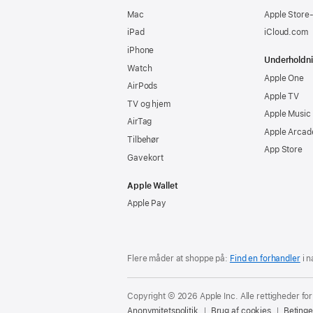
Mac
Apple Store
iPad
iCloud.com
iPhone
Underholdn
Watch
Apple One
AirPods
Apple TV
TV og hjem
Apple Music
AirTag
Apple Arcad
Tilbehør
App Store
Gavekort
Apple Wallet
Apple Pay
Flere måder at shoppe på:
Find en forhandler
i n
Copyright © 2026 Apple Inc. Alle rettigheder fo
Anonymitetspolitik
Brug af cookies
Betinge