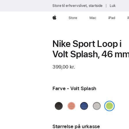
Store til erhvervslivet, startside
Luk
Apple
Store
Mac
iPad
Nike Sport Loop i
Volt Splash, 46 m
399,00 kr.
Farve - Volt Splash
Midnight
Alpenglow
Blue
Veiled
Black
Pink
Ribbon
Grey
Volt Splash
Størrelse på urkasse