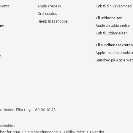
-konto
Apple Trade In
Køb til din virksomhed
Ordrestatus
Til uddannelsen
Hjælp til at shoppe
ing
Apple og uddannelse
Køb til uddannelsen
Til sundhedssektoren
Apple i sundhedssekto
e
Sundhed på Apple Wat
ærheden. Eller ring til
80 60 10 43
.
rbeholdes.
lser for brug
Salg og refundering
Juridisk tekst
Oversigt