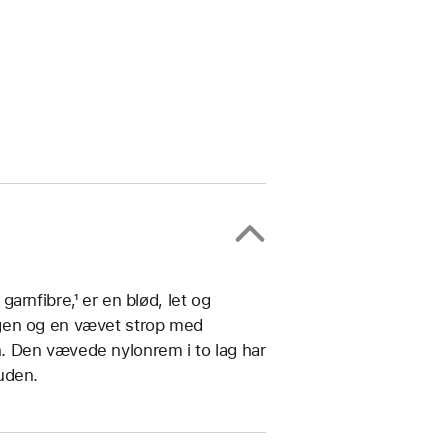
rnfibre,¹ er en blød, let og
ngen og en vævet strop med
. Den vævede nylonrem i to lag har
uden.