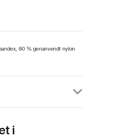
spandex, 80 % genanvendt nylon
t i