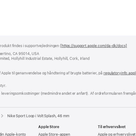
rodukt findes i supportvejledningen:
[https://support.apple.com/da-dk/docs]
(åbn
i
pertino, CA 95014, USA
et
ited, Hollyhill Industrial Estate, Hollyhill, Cork, Irland
nyt
vind
Apple til genanvendelse og håndtering af brugte batterier, på
regulatoryinfo.app
tyr.
e leveringsomkostninger (medmindre andet er anført). Af ordreformularen fremgår
Nike Sport Loop i Volt Splash, 46 mm
Apple Store
Til erhvervslivet
din Apple-konto
Apple Store-appen
Apple og erhvervslivet