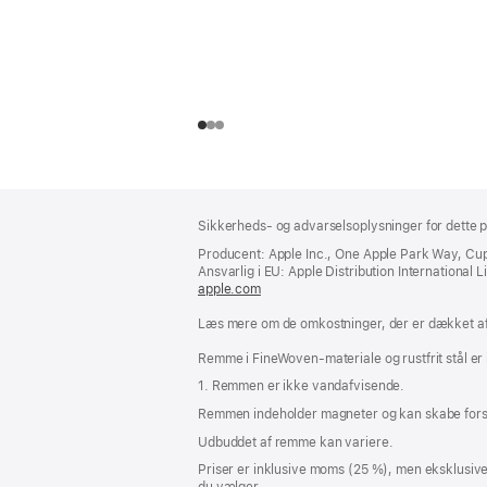
Bundtekst
fodnoter
Sikkerheds- og advarselsoplysninger for dette p
Producent: Apple Inc., One Apple Park Way, Cu
Ansvarlig i EU: Apple Distribution International Lim
apple.com
(åbner
i
Læs mere om de omkostninger, der er dækket af 
et
nyt
Remme i FineWoven-materiale og rustfrit stål er
vindue)
1. Remmen er ikke vandafvisende.
Remmen indeholder magneter og kan skabe fors
Udbuddet af remme kan variere.
Priser er inklusive moms (25 %), men eksklusiv