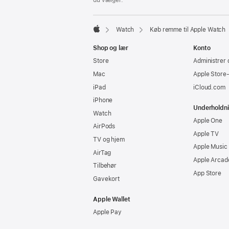
du vælger.
Watch
Køb remme til Apple Watch
Apple
Shop og lær
Konto
Store
Administrer 
Mac
Apple Store
iPad
iCloud.com
iPhone
Underholdn
Watch
Apple One
AirPods
Apple TV
TV og hjem
Apple Music
AirTag
Apple Arcad
Tilbehør
App Store
Gavekort
Apple Wallet
Apple Pay