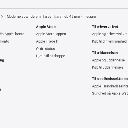
Moderne spænderem i farven karamel, 42 mm – medium
Apple Store
Til erhvervslivet
din Apple-konto
Apple Store-appen
Apple og erhvervslivet
-konto
Apple Trade In
Køb til din virksomhed
Ordrestatus
Til uddannelsen
Hjælp til at shoppe
ing
Apple og uddannelse
Køb til uddannelsen
Til sundhedssektoren
Apple i sundhedssekto
e
Sundhed på Apple Wat