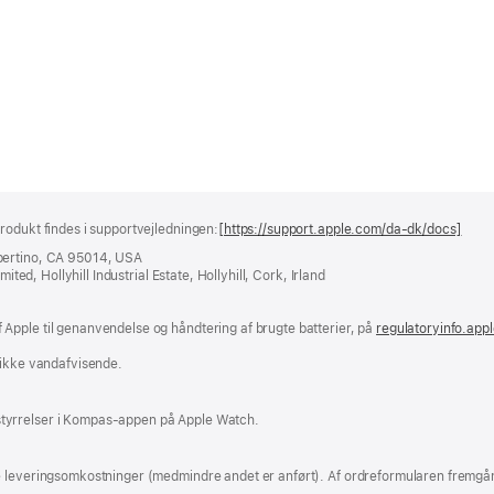
rodukt findes i supportvejledningen:
[https://support.apple.com/da-dk/docs]
(åbn
i
pertino, CA 95014, USA
et
ited, Hollyhill Industrial Estate, Hollyhill, Cork, Irland
nyt
vind
Apple til genanvendelse og håndtering af brugte batterier, på
regulatoryinfo.app
 ikke vandafvisende.
tyrrelser i Kompas-appen på Apple Watch.
e leveringsomkostninger (medmindre andet er anført). Af ordreformularen fremgår