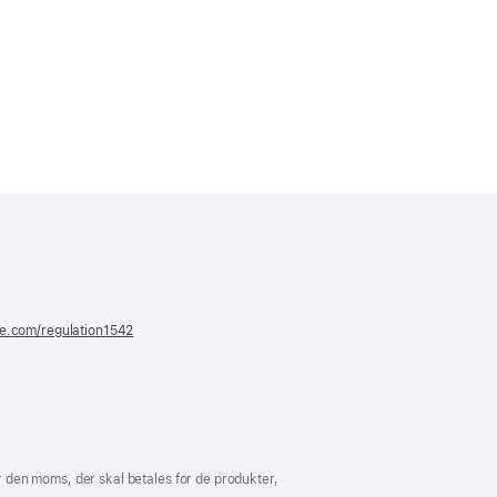
er
ue)
le.com/regulation1542
(åbner
i
et
nyt
vindue)
 den moms, der skal betales for de produkter,