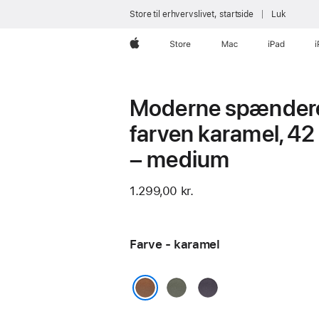
Store til erhvervslivet, startside
Luk
Apple
Store
Mac
iPad
Moderne spænder
farven karamel, 4
– medium
1.299,00 kr.
Farve - karamel
salviegrå
midnatslilla
karamel