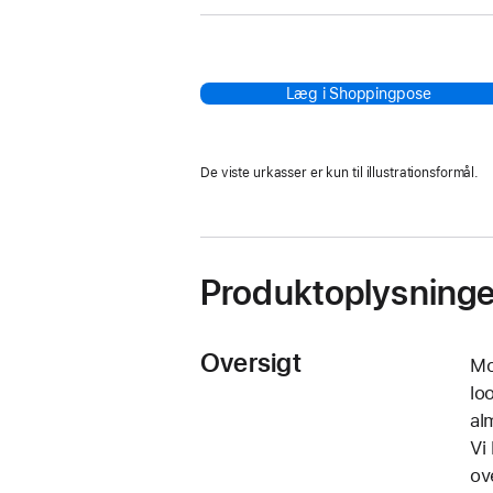
Læg i Shoppingpose
De viste urkasser er kun til illustrationsformål.
Produktoplysninge
Oversigt
Mo
lo
al
Vi
ov