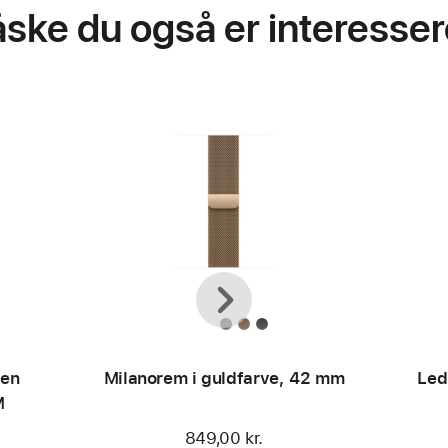
ske du også er interessere
Forrige
Næste
ven
Milanorem i guldfarve, 42 mm
Led
M
849,00 kr.