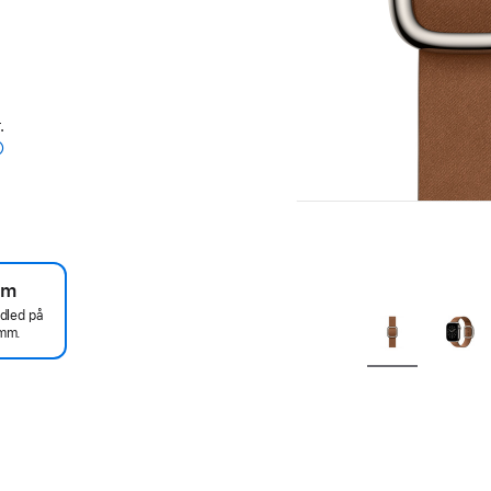
.
um
ndled på
mm.