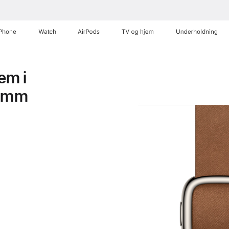
iPhone
Watch
AirPods
TV og hjem
Underholdning
em i
2 mm