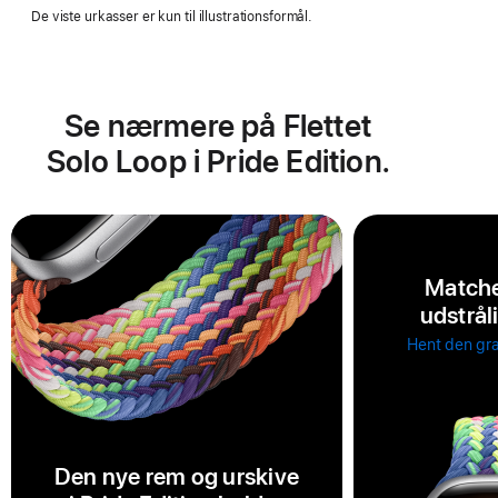
De viste urkasser er kun til illustrationsformål.
Se nærmere på Flettet
Solo Loop i Pride Edition.
Matche
udstrål
Hent den gra
Den nye rem og urskive