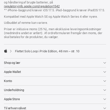
og håndtering af brugte batterier, på
nyt
regulatoryinfo.apple.com/regulation1542
vindue)
(åbner
** iPhone-baggrund kræver iOS 17.5. iPad-baggrund kræver iPadOS 17.5.
i
et
Kompatibel med Apple Watch SE og Apple Watch Series 4 eller nyere.
nyt
vindue)
Udbuddet af remme kan variere.
Priser er inklusive moms (25 %), men eksklusive leveringsomkostninger
(medmindre andet er anført). Af ordreformularen fremgår den moms, der
skal betales for de produkter, du vælger.
Flettet Solo Loop i Pride Edition, 46 mm – str. 10
Apple
Shop og lær
Apple Wallet
Konto
Underholdning
Apple Store
Til erhvervslivet