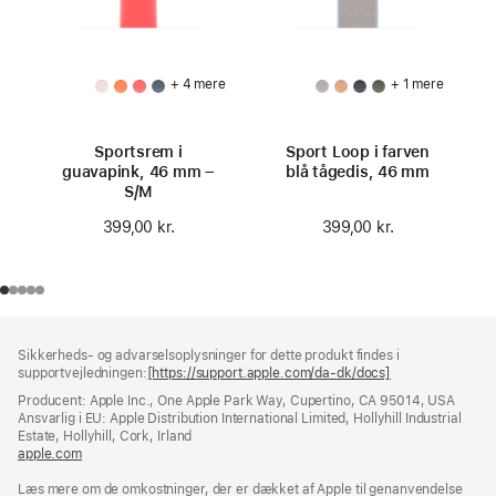
+ 4 mere
+ 1 mere
Sportsrem i
Sport Loop i farven
guavapink, 46 mm –
blå tågedis, 46 mm
S/M
399,00 kr.
399,00 kr.
Bundtekst
fodnoter
Sikkerheds- og advarselsoplysninger for dette produkt findes i
supportvejledningen:
[https://support.apple.com/da-dk/docs]
(åbner
i
Producent: Apple Inc., One Apple Park Way, Cupertino, CA 95014, USA
et
Ansvarlig i EU: Apple Distribution International Limited, Hollyhill Industrial
nyt
Estate, Hollyhill, Cork, Irland
vindue)
apple.com
(åbner
i
Læs mere om de omkostninger, der er dækket af Apple til genanvendelse
et