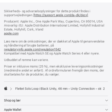
Bundtekst
fodnoter
Sikkerheds- og advarselsoplysninger for dette produkt findes i
supportvejledningen:
[https://support.apple.com/da-dk/docs]
(åbner
i
Producent: Apple Inc., One Apple Park Way, Cupertino, CA 95014, USA
et
Ansvarlig i EU: Apple Distribution International Limited, Hollyhill Industrial
nyt
Estate, Hollyhill, Cork, Irland
vindue)
apple.com
(åbner
i
Læs mere om de omkostninger, der er dækket af Apple til genanvendelse
et
og håndtering af brugte batterier, på
nyt
regulatoryinfo.apple.com/regulation1542
vindue)
(åbner
Kompatibel med Apple Watch SE og Apple Watch Series 4 eller nyere.
i
et
Udbuddet af remme kan variere.
nyt
vindue)
Priser er inklusive moms (25 %), men eksklusive leveringsomkostninger
(medmindre andet er anført). Af ordreformularen fremgår den moms, der
skal betales for de produkter, du vælger.
Flettet Solo Loop i Black Unity, 46 mm – Unity Connection – str. 2
Apple
Shop og lær
Apple Wallet