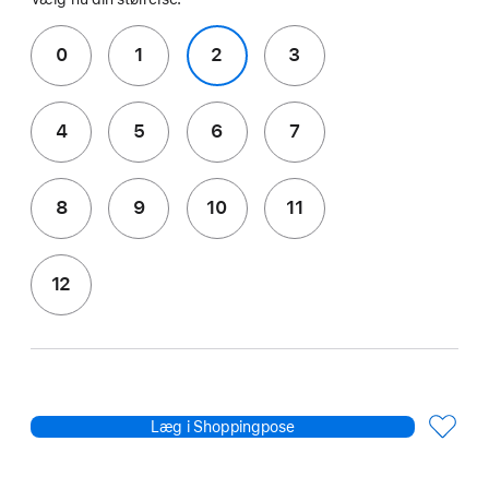
0
1
2
3
4
5
6
7
8
9
10
11
12
Læg i Shoppingpose