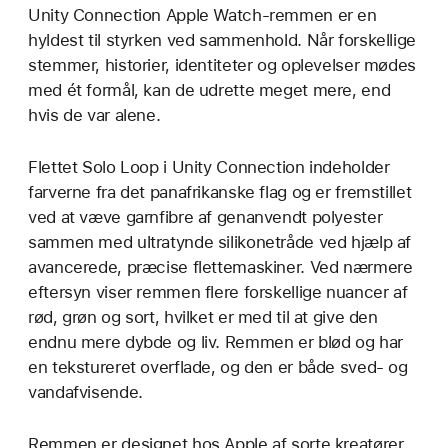
Unity Connection Apple Watch-remmen er en
hyldest til styrken ved sammenhold. Når forskellige
stemmer, historier, identiteter og oplevelser mødes
med ét formål, kan de udrette meget mere, end
hvis de var alene.
Flettet Solo Loop i Unity Connection indeholder
farverne fra det panafrikanske flag og er fremstillet
ved at væve garnfibre af genanvendt polyester
sammen med ultratynde silikonetråde ved hjælp af
avancerede, præcise flettemaskiner. Ved nærmere
eftersyn viser remmen flere forskellige nuancer af
rød, grøn og sort, hvilket er med til at give den
endnu mere dybde og liv. Remmen er blød og har
en tekstureret overflade, og den er både sved- og
vandafvisende.
Remmen er designet hos Apple af sorte kreatører