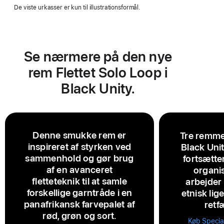
De viste urkasser er kun til illustrationsformål.
Se nærmere på den nye
rem Flettet Solo Loop i
Black Unity.
Denne smukke rem er
Tre remme,
inspireret af styrken ved
Black Uni
sammenhold og gør brug
fortsætte
af en avanceret
organis
fletteteknik til at samle
arbejder
forskellige garntråde i en
etnisk li
panafrikansk farvepalet af
retf
rød, grøn og sort.
Køb Specia