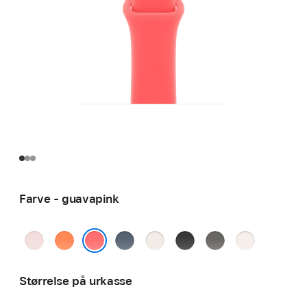
Farve - guavapink
sart
klementin
stålblå
stjerneskær
sort
granitgrå
sart
rosa
fersken
guavapink
Størrelse på urkasse