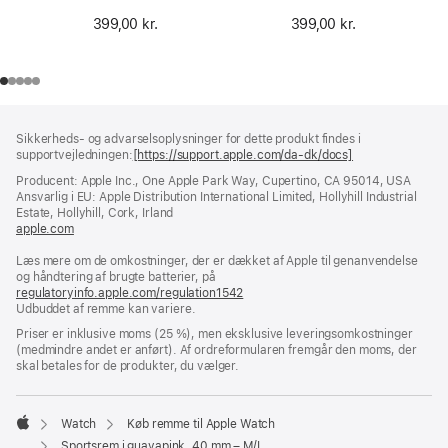
399,00 kr.
399,00 kr.
Bundtekst
fodnoter
Sikkerheds- og advarselsoplysninger for dette produkt findes i
supportvejledningen:
[https://support.apple.com/da-dk/docs]
(åbner
i
Producent: Apple Inc., One Apple Park Way, Cupertino, CA 95014, USA
et
Ansvarlig i EU: Apple Distribution International Limited, Hollyhill Industrial
nyt
Estate, Hollyhill, Cork, Irland
vindue)
apple.com
(åbner
i
Læs mere om de omkostninger, der er dækket af Apple til genanvendelse
et
og håndtering af brugte batterier, på
nyt
regulatoryinfo.apple.com/regulation1542
vindue)
(åbner
Udbuddet af remme kan variere.
i
et
Priser er inklusive moms (25 %), men eksklusive leveringsomkostninger
nyt
(medmindre andet er anført). Af ordreformularen fremgår den moms, der
vindue)
skal betales for de produkter, du vælger.
Watch
Køb remme til Apple Watch
Apple
Sportsrem i guavapink, 40 mm – M/L