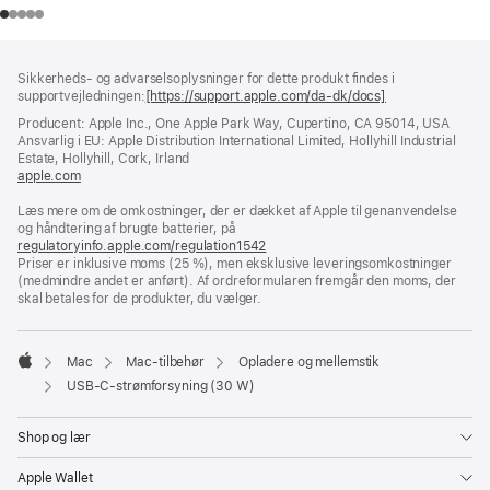
Bundtekst
fodnoter
Sikkerheds- og advarselsoplysninger for dette produkt findes i
supportvejledningen:
[https://support.apple.com/da-dk/docs]
(åbner
i
Producent: Apple Inc., One Apple Park Way, Cupertino, CA 95014, USA
et
Ansvarlig i EU: Apple Distribution International Limited, Hollyhill Industrial
nyt
Estate, Hollyhill, Cork, Irland
vindue)
apple.com
(åbner
i
Læs mere om de omkostninger, der er dækket af Apple til genanvendelse
et
og håndtering af brugte batterier, på
nyt
regulatoryinfo.apple.com/regulation1542
vindue)
(åbner
Priser er inklusive moms (25 %), men eksklusive leveringsomkostninger
i
(medmindre andet er anført). Af ordreformularen fremgår den moms, der
et
skal betales for de produkter, du vælger.
nyt
vindue)
Mac
Mac-tilbehør
Opladere og mellemstik
Apple
USB-C-strømforsyning (30 W)
Shop og lær
Apple Wallet