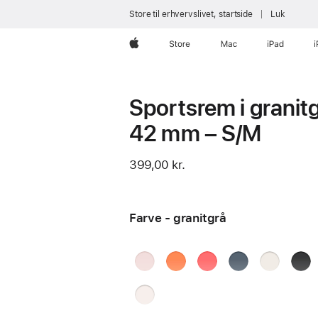
Store til erhvervslivet, startside
Luk
Apple
Store
Mac
iPad
Sportsrem i granitg
42 mm – S/M
399,00 kr.
Farve - granitgrå
sart
klementin
guavapink
stålblå
stjerneskæ
sort
rosa
grani
sart
fersken