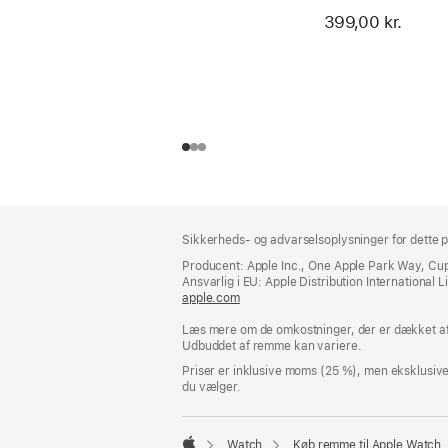
399,00 kr.
Bundtekst
fodnoter
Sikkerheds- og advarselsoplysninger for dette p
Producent: Apple Inc., One Apple Park Way, Cu
Ansvarlig i EU: Apple Distribution International Lim
apple.com
(åbner
i
Læs mere om de omkostninger, der er dækket af 
et
Udbuddet af remme kan variere.
nyt
vindue)
Priser er inklusive moms (25 %), men eksklusiv
du vælger.
Watch
Køb remme til Apple Watch