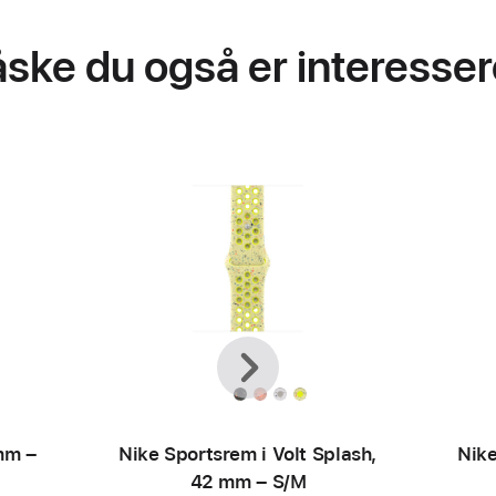
ske du også er interessere
Forrige
Næste
mm –
Nike Sportsrem i Volt Splash,
Nike
42 mm – S/M