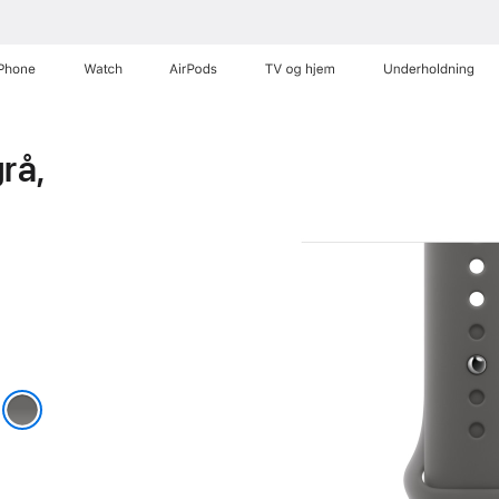
iPhone
Watch
AirPods
TV og hjem
Underholdning
rå,
r
tgrå