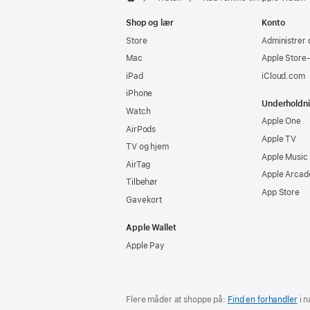
Apple
Shop og lær
Konto
Store
Administrer 
Mac
Apple Store
iPad
iCloud.com
iPhone
Underholdn
Watch
Apple One
AirPods
Apple TV
TV og hjem
Apple Music
AirTag
Apple Arcad
Tilbehør
App Store
Gavekort
Apple Wallet
Apple Pay
Flere måder at shoppe på:
Find en forhandler
i n