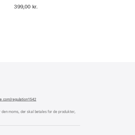
399,00 kr.
er
ue)
le.com/regulation1542
(åbner
i
et
 den moms, der skal betales for de produkter,
nyt
vindue)