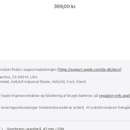
399,00 kr.
rodukt findes i supportvejledningen:
[https://support.apple.com/da-dk/docs]
(åbn
i
pertino, CA 95014, USA
et
ited, Hollyhill Industrial Estate, Hollyhill, Cork, Irland
nyt
vind
Apple til genanvendelse og håndtering af brugte batterier, på
regulatoryinfo.app
e leveringsomkostninger (medmindre andet er anført). Af ordreformularen fremgår
Sportsrem i granitgrå, 42 mm – S/M