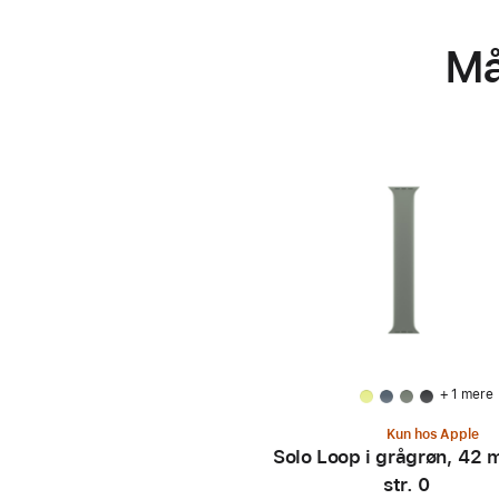
Må
+ 1 mere
Kun hos Apple
Solo Loop i grågrøn, 42 
str. 0