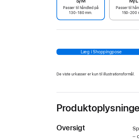
S/M
M/L
Passer til håndled på
Passer til hå
130-180 mm.
150-200 
Læg i Shoppingpose
De viste urkasser er kun til illustrationsformål.
Produktoplysninge
Oversigt
Sp
– 