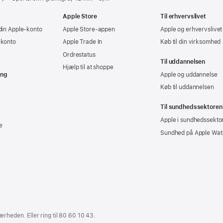
Apple Store
Til erhvervslivet
din Apple-konto
Apple Store-appen
Apple og erhvervslivet
-konto
Apple Trade In
Køb til din virksomhed
Ordrestatus
Til uddannelsen
Hjælp til at shoppe
ing
Apple og uddannelse
Køb til uddannelsen
Til sundhedssektoren
Apple i sundhedssekto
e
Sundhed på Apple Wat
ærheden. Eller ring til
80 60 10 43
.