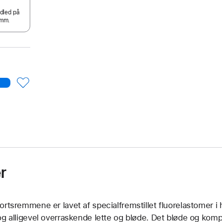
ndled på
mm.
r
ortsremmene er lavet af specialfremstillet fluorelastomer i h
og alligevel overraskende lette og bløde. Det bløde og komp