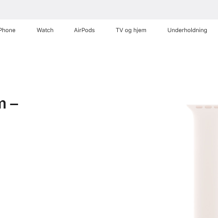
iPhone
Watch
AirPods
TV og hjem
Underholdning
m –