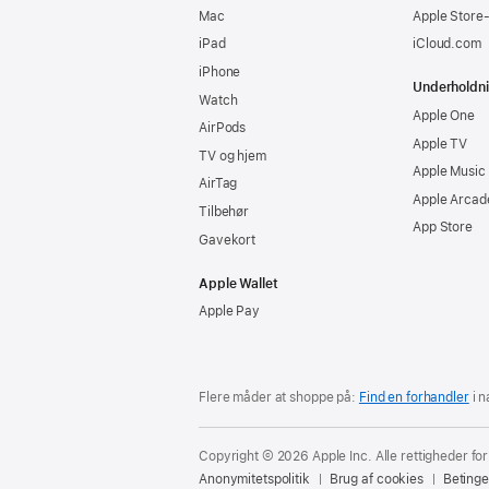
Mac
Apple Store
iPad
iCloud.com
iPhone
Underholdn
Watch
Apple One
AirPods
Apple TV
TV og hjem
Apple Music
AirTag
Apple Arcad
Tilbehør
App Store
Gavekort
Apple Wallet
Apple Pay
Flere måder at shoppe på:
Find en forhandler
i n
Copyright © 2026 Apple Inc. Alle rettigheder fo
Anonymitetspolitik
Brug af cookies
Betinge