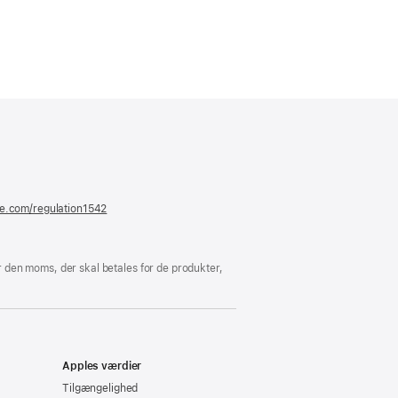
er
ue)
le.com/regulation1542
(åbner
i
et
nyt
vindue)
 den moms, der skal betales for de produkter,
Apples værdier
Tilgængelighed