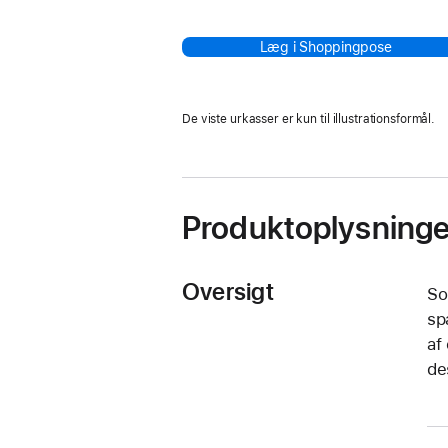
Læg i Shoppingpose
De viste urkasser er kun til illustrationsformål.
Produktoplysninge
Oversigt
So
sp
af
de