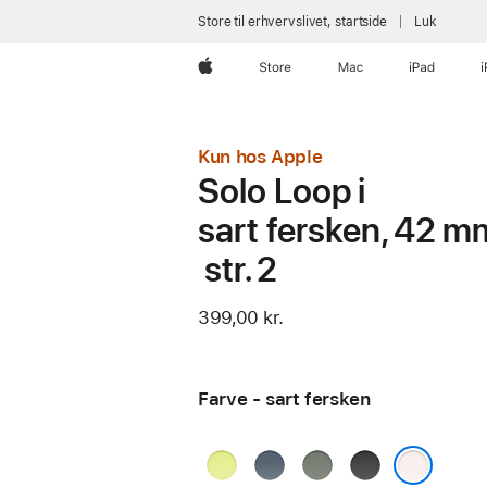
Store til erhvervslivet, startside
Luk
Apple
Store
Mac
iPad
Kun hos Apple
Solo Loop i
sart fersken, 42 m
str. 2
399,00 kr.
Farve - sart fersken
neongul
stålblå
grågrøn
sort