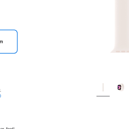
m
.
er, fordi