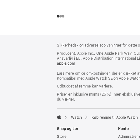
Bundtekst
fodnoter
Sikkerheds- og advarselsoplysninger for dette p
Producent: Apple Inc., One Apple Park Way, Cu
Ansvarlig i EU: Apple Distribution International Lim
apple.com
(åbner
i
Læs mere om de omkostninger, der er dækket af 
et
Kompatibel med Apple Watch SE og Apple Watch 
nyt
vindue)
Udbuddet af remme kan variere.
Priser er inklusive moms (25 %), men eksklusiv
du vælger.
Watch
Køb remme til Apple Watch
Apple
Shop og lær
Konto
Store
Administrer 