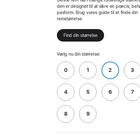
den er designet til at sikre en præcis, beh
pasform. Brug vores guide til at finde din
remstørrelse.
Find din størrelse
Vælg nu din størrelse:
0
1
2
3
4
5
6
7
8
9