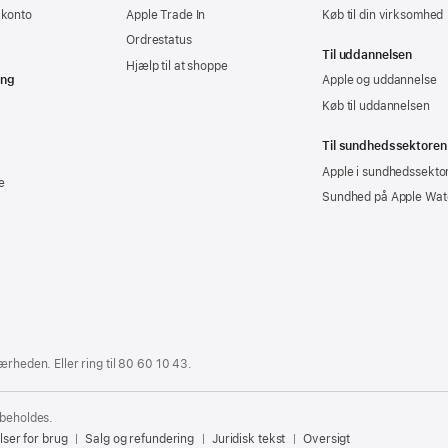
-konto
Apple Trade In
Køb til din virksomhed
Ordrestatus
Til uddannelsen
Hjælp til at shoppe
ing
Apple og uddannelse
Køb til uddannelsen
Til sundhedssektoren
Apple i sundhedssekto
e
Sundhed på Apple Wat
ærheden. Eller ring til
80 60 10 43
.
rbeholdes.
lser for brug
Salg og refundering
Juridisk tekst
Oversigt