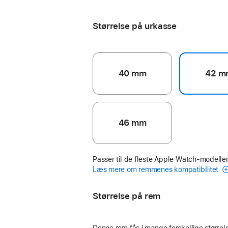
sart fersken
Størrelse på urkasse
40 mm
42 m
46 mm
Passer til de fleste Apple Watch-modeller
Læs mere om remmenes kompatibilitet
Størrelse på rem
Denne rem fås i mange forskellige størrels