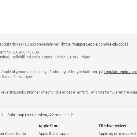
rodukt findes i supportvejledningen:
[https://support.apple.com/da-dk/docs]
(åbn
i
pertino, CA 95014, USA
et
ited, Hollyhill Industrial Estate, Hollyhill, Cork, Irland
nyt
vind
Apple til genanvendelse og håndtering af brugte batterier, på
regulatoryinfo.app
Series 4 eller nyere.
e leveringsomkostninger (medmindre andet er anført). Af ordreformularen fremgår
Solo Loop i sart fersken, 42 mm – str. 2
Apple Store
Til erhvervslivet
din Apple-konto
Apple Store-appen
Apple og erhvervslivet