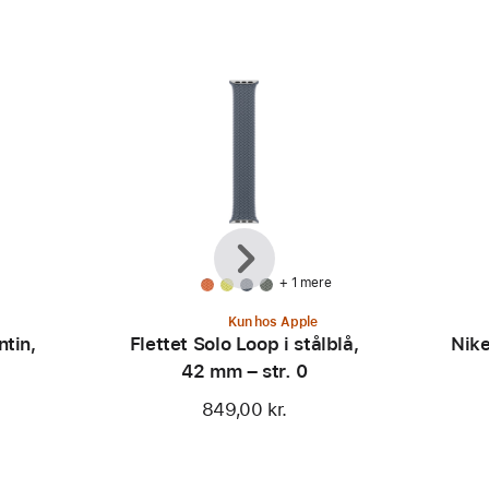
Forrige
Næste
+ 1 mere
Kun hos Apple
ntin,
Flettet Solo Loop i stålblå,
Nike
42 mm – str. 0
849,00 kr.