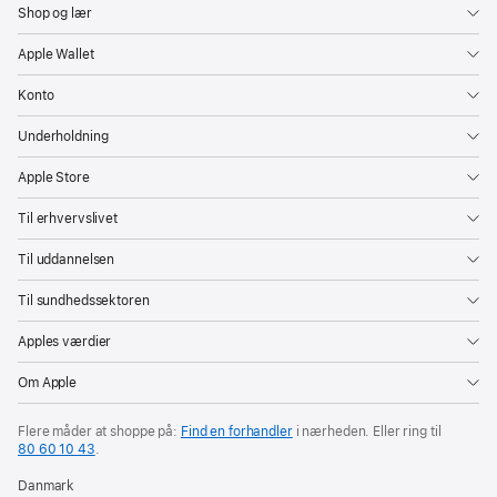
Shop og lær
Apple Wallet
Konto
Underholdning
Apple Store
Til erhvervslivet
Til uddannelsen
Til sundhedssektoren
Apples værdier
Om Apple
Flere måder at shoppe på:
Find en forhandler
i nærheden. Eller ring til
80 60 10 43
.
Danmark