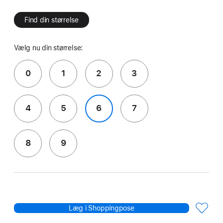
Find din størrelse
Vælg nu din størrelse:
0
1
2
3
4
5
6
7
8
9
Læg i Shoppingpose