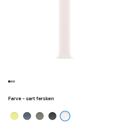
Farve - sart fersken
neongul
stålblå
grågrøn
sort
sart fersken