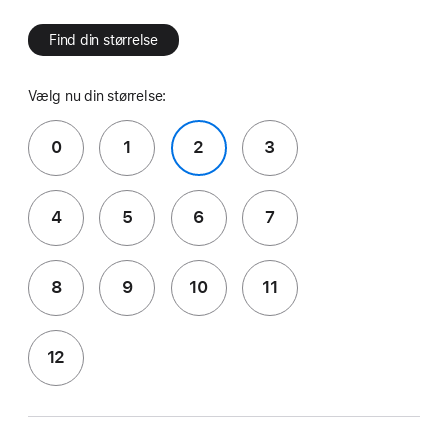
Find din størrelse
Vælg nu din størrelse:
0
1
2
3
4
5
6
7
8
9
10
11
12