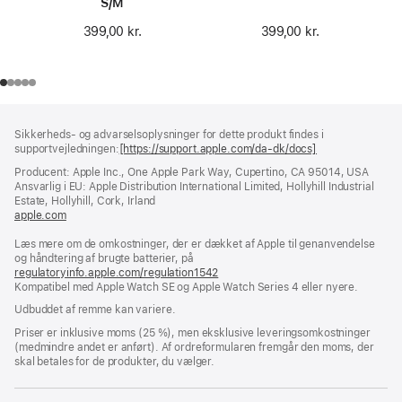
S/M
399,00 kr.
399,00 kr.
Bundtekst
fodnoter
Sikkerheds- og advarselsoplysninger for dette produkt findes i
supportvejledningen:
[https://support.apple.com/da-dk/docs]
(åbner
i
Producent: Apple Inc., One Apple Park Way, Cupertino, CA 95014, USA
et
Ansvarlig i EU: Apple Distribution International Limited, Hollyhill Industrial
nyt
Estate, Hollyhill, Cork, Irland
vindue)
apple.com
(åbner
i
Læs mere om de omkostninger, der er dækket af Apple til genanvendelse
et
og håndtering af brugte batterier, på
nyt
regulatoryinfo.apple.com/regulation1542
vindue)
(åbner
Kompatibel med Apple Watch SE og Apple Watch Series 4 eller nyere.
i
et
Udbuddet af remme kan variere.
nyt
vindue)
Priser er inklusive moms (25 %), men eksklusive leveringsomkostninger
(medmindre andet er anført). Af ordreformularen fremgår den moms, der
skal betales for de produkter, du vælger.