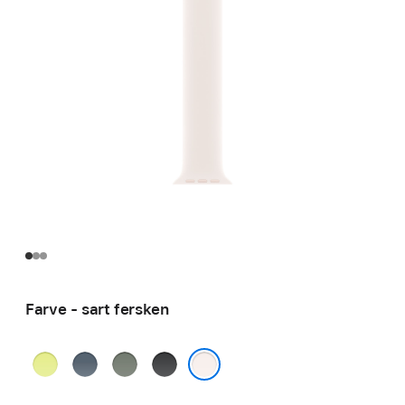
Farve - sart fersken
neongul
stålblå
grågrøn
sort
sart fersken