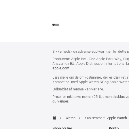
Bundtekst
fodnoter
Sikkerheds- og advarselsoplysninger for dette p
Producent: Apple Inc., One Apple Park Way, Cu
Ansvarlig i EU: Apple Distribution International Lim
apple.com
(åbner
i
Læs mere om de omkostninger, der er dækket af 
et
Kompatibel med Apple Watch SE og Apple Watch 
nyt
vindue)
Udbuddet af remme kan variere.
Priser er inklusive moms (25 %), men eksklusiv
du vælger.
Watch
Køb remme til Apple Watch
Apple
Shop og lær
Konto