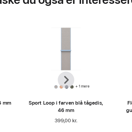
Forrige
Næste
+ 1 mere
46 mm
Sport Loop i farven blå tågedis,
Fl
46 mm
gu
399,00 kr.