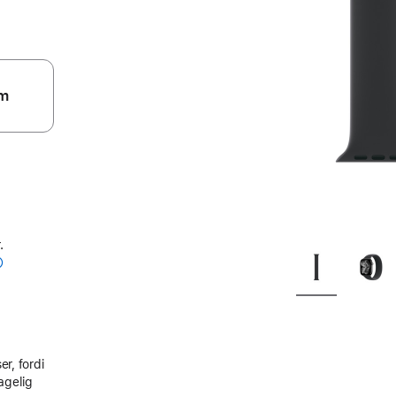
m
.
er, fordi
agelig