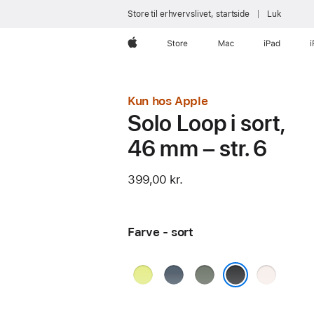
Store til erhvervslivet, startside
Luk
Apple
Store
Mac
iPad
Kun hos Apple
Solo Loop i sort,
46 mm – str. 6
399,00 kr.
Farve - sort
neongul
stålblå
grågrøn
sart
fersken
sort