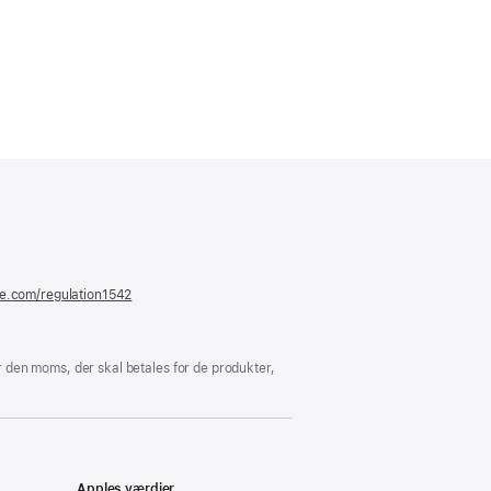
er
ue)
le.com/regulation1542
(åbner
i
et
nyt
vindue)
 den moms, der skal betales for de produkter,
Apples værdier