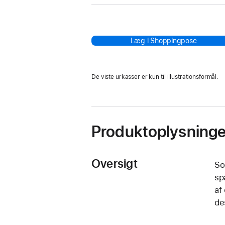
Læg i Shoppingpose
De viste urkasser er kun til illustrationsformål.
Produktoplysninge
Oversigt
So
sp
af
de