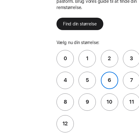
pasform. Brug vores guide til at finde din
remstørrelse.
Find din størrelse
Vælg nu din størrelse:
0
1
2
3
4
5
6
7
8
9
10
11
12