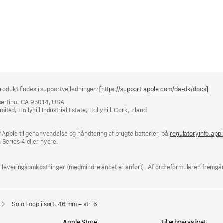
rodukt findes i supportvejledningen:
[https://support.apple.com/da-dk/docs]
(åbn
i
pertino, CA 95014, USA
et
ited, Hollyhill Industrial Estate, Hollyhill, Cork, Irland
nyt
vind
Apple til genanvendelse og håndtering af brugte batterier, på
regulatoryinfo.app
Series 4 eller nyere.
e leveringsomkostninger (medmindre andet er anført). Af ordreformularen fremgår
Solo Loop i sort, 46 mm – str. 6
Apple Store
Til erhvervslivet