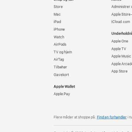
Store
Administrer 
Mac
Apple Store
iPad
iCloud.com
iPhone
Underholdn
Watch
Apple One
AirPods
Apple TV
TV og hjem
Apple Music
AirTag
Apple Arcad
Tilbehør
App Store
Gavekort
Apple Wallet
Apple Pay
Flere måder at shoppe på:
Find en forhandler
i n