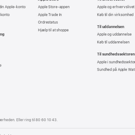
din Apple-konto
Apple Store-appen
Apple og erhvervslivet
-konto
Apple Trade In
Køb til din virksomhed
Ordrestatus
Til uddannelsen
Hjælp til at shoppe
ing
Apple og uddannelse
Køb til uddannelsen
Til sundhedssektoren
Apple i sundhedssekto
e
Sundhed på Apple Wat
ærheden. Eller ring til
80 60 10 43
.