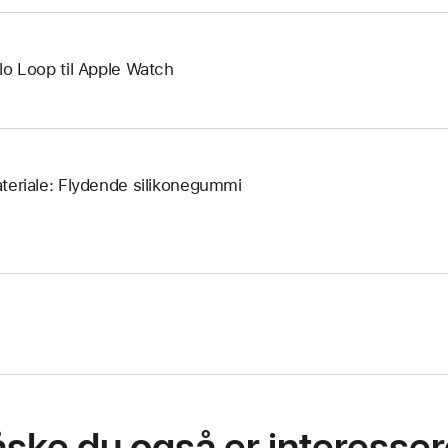
lo Loop til Apple Watch
teriale: Flydende silikonegummi
ske du også er interessere