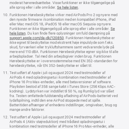
moderat hørenedsættelse. Visse funktioner er ikke tilgængelige på
alle sprog eller i alle områder.
Se hele listen
.
Funktionen Hørebeskyttelse virker med AirPods Pro 2 og nyere med
den nyeste firmware i kombination med en kompatibel iPhone, iPad
eller Mac med iOS 18, iPadOS 18 eller macOS Sequoia og nyere.
Funktionen er ikke tilgængelig på alle sprog eller i alle områder.
Se
hele listen
. Du kan finde flere oplysninger om fuld dæmpning på
support.apple.com/da-dk/120850
. Funktionen Hørebeskyttelse er
ikke egnet til beskyttelse mod ekstremt høje impulslyde som f.eks.
skud, fyrværkeri eller trykluftshammere samt vedvarende lyde på
mere end 110 dBA. Funktionen Hørebeskyttelse egner sig ikke til alle
arbejdspladser. Tal med din arbejdsgiver inden brug. Funktionen
Hørebeskyttelse er i overensstemmelse med EN 352-standarden for
hørebeskyttelse, når EN 352-beskyttelse er slået til.
Test udført af Apple i juli og august 2024 med testmodeller af
AirPods 4 med opladningsetui i kombination med testmodeller af
iPhone 16 Pro Max-enheder, alle med betaversioner af software.
Playlisten bestod af 358 sange købt i iTunes Store (256 Kbps AAC-
kodning). Lydstyrken var indstillet til 50 %, og Rumlig lyd var slået
fra. Testen omfattede fuldstændig afladning af AirPods-batteriet ved
lydafspilning, indtil den ene AirPod stoppede med at spille.
Batteritiden afhænger af enhedens indstillinger, omgivelser, brug og
mange andre faktorer.
Test udført af Apple i juli og august 2024 med testmodeller af
AirPods 4 (Aktiv støjreduktion) med trådløst opladningsetui i
kombination med testmodeller af iPhone 16 Pro Max-enheder, alle