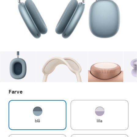
Galleri
Billede
1
Galleri
Billede
2
Galleri
Billed
Farve
blå
lilla