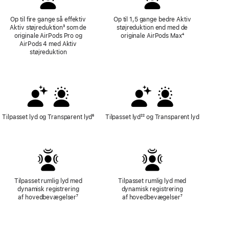
Op til fire gange så effektiv
Op til 1,5 gange bedre Aktiv
Aktiv støjreduktion
Fodnote
³ som de
støjreduktion end med de
originale AirPods Pro og
originale AirPods Max
Fodnote
⁴
AirPods 4 med Aktiv
støjreduktion
Tilpasset lyd og Transparent lyd
Fodnote
⁶
Tilpasset lyd
Fodnote
²² og Transparent lyd
Tilpasset rumlig lyd med
Tilpasset rumlig lyd med
dynamisk registrering
dynamisk registrering
af hovedbevægelser
Fodnote
⁷
af hovedbevægelser
Fodnote
⁷