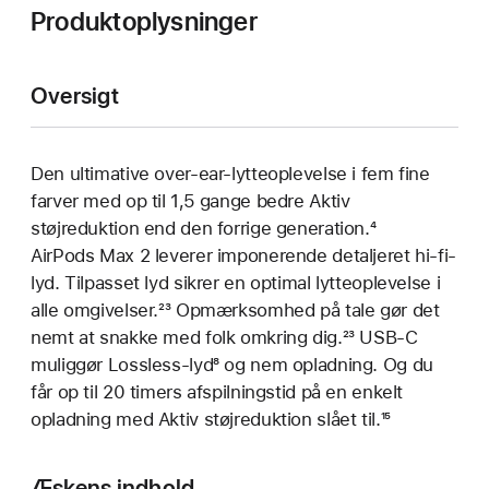
Produktoplysninger
Oversigt
Den ultimative over-ear-lytteoplevelse i fem fine
farver med op til 1,5 gange bedre Aktiv
støjreduktion end den forrige generation.
Fodnote
⁴
AirPods Max 2 leverer imponerende detaljeret hi-fi-
lyd. Tilpasset lyd sikrer en optimal lytteoplevelse i
alle omgivelser.
Fodnote
²³ Opmærksomhed på tale gør det
nemt at snakke med folk omkring dig.
Fodnote
²³ USB-C
muliggør Lossless-lyd
Fodnote
⁸ og nem opladning. Og du
får op til 20 timers afspilningstid på en enkelt
opladning med Aktiv støjreduktion slået til.
Fodnote
¹⁵
Æskens indhold