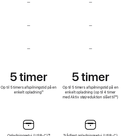
—
Ingen
—
Ingen
Lossless-
Lossless-
lyd
lyd
—
Ingen
—
Ingen
Pulsmåling
Pulsmåling
—
Uden
—
Uden
funktionerne
funktionerne
Høreprøve,
Høreprøve,
Høreapparat
Høreapparat
og
og
5 timer
5 timer
Hørebeskyttelse
Hørebeskyttelse
Op til 5 timers afspilningstid på en
Op til 5 timers afspilningstid på en
enkelt opladning
Fodnote
¹¹
enkelt opladning (op til 4 timer
med Aktiv støjreduktion slået til
Fodnote
¹²)
Opladningsetui (USB‑C)
Fodnote
¹⁶
Trådløst opladningsetui (USB‑C)