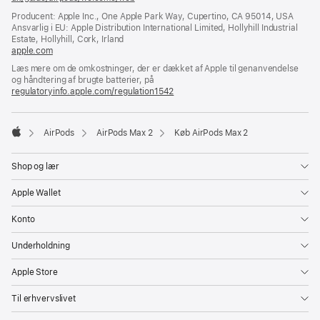
i
Producent: Apple Inc., One Apple Park Way, Cupertino, CA 95014, USA
et
Ansvarlig i EU: Apple Distribution International Limited, Hollyhill Industrial
nyt
Estate, Hollyhill, Cork, Irland
vindue)
apple.com
(åbner
i
Læs mere om de omkostninger, der er dækket af Apple til genanvendelse
et
og håndtering af brugte batterier, på
nyt
regulatoryinfo.apple.com/regulation1542
(åbner
vindue)
i
et
nyt
AirPods
AirPods Max 2
Køb AirPods Max 2
vindue)
Apple
Shop og lær
Apple Wallet
Konto
Underholdning
Apple Store
Til erhvervslivet