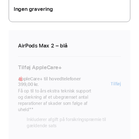
Ingen gravering
AirPods Max 2 – blå
Tilføj AppleCare+
AppleCare+ til hovedtelefoner
AppleC
Tilføj
399,00 kr.
til
Få op til to års ekstra teknisk support
og dækning af et ubegrænset antal
hovedt
reparationer af skader som følge af
uheld
Fodnote
**
Inkluderer afgift på forsikringspræmie til
gældende sats