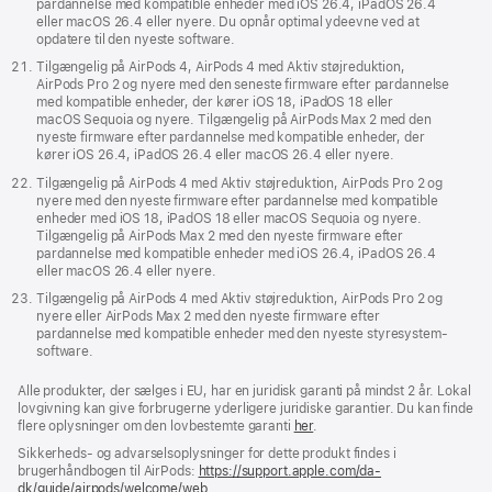
pardannelse med kompatible enheder med iOS 26.4, iPadOS 26.4
eller macOS 26.4 eller nyere. Du opnår optimal ydeevne ved at
opdatere til den nyeste software.
Tilgængelig på AirPods 4, AirPods 4 med Aktiv støjreduktion,
AirPods Pro 2 og nyere med den seneste firmware efter pardannelse
med kompatible enheder, der kører iOS 18, iPadOS 18 eller
macOS Sequoia og nyere. Tilgængelig på AirPods Max 2 med den
nyeste firmware efter pardannelse med kompatible enheder, der
kører iOS 26.4, iPadOS 26.4 eller macOS 26.4 eller nyere.
Tilgængelig på AirPods 4 med Aktiv støjreduktion, AirPods Pro 2 og
nyere med den nyeste firmware efter pardannelse med kompatible
enheder med iOS 18, iPadOS 18 eller macOS Sequoia og nyere.
Tilgængelig på AirPods Max 2 med den nyeste firmware efter
pardannelse med kompatible enheder med iOS 26.4, iPadOS 26.4
eller macOS 26.4 eller nyere.
Tilgængelig på AirPods 4 med Aktiv støjreduktion, AirPods Pro 2 og
nyere eller AirPods Max 2 med den nyeste firmware efter
pardannelse med kompatible enheder med den nyeste styresystem­­
software.
Alle produkter, der sælges i EU, har en juridisk garanti på mindst 2 år. Lokal
lovgivning kan give forbrugerne yderligere juridiske garantier. Du kan finde
flere oplysninger om den lovbestemte garanti
her
.
Sikkerheds- og advarselsoplysninger for dette produkt findes i
brugerhåndbogen til AirPods:
https://support.apple.com/da-
dk/guide/airpods/welcome/web
(åbner