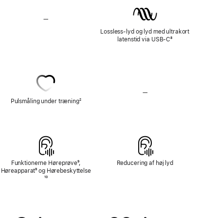
—
Ingen
Lossless-
Lossless-lyd og lyd med ultrakort
lyd
latenstid via USB-C
Fodnote
⁸
—
Ingen
Pulsmåling
Pulsmåling under træning
Fodnote
²
Funktionerne Høreprøve
Fodnote
⁹,
Reducering af høj lyd
Høreapparat
Fodnote
⁹ og Hørebeskyttelse
Fodnote
¹⁰