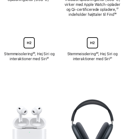
virker med Apple Watch-oplader
og Qi-certificerede opladere,
Fodnote
¹⁷
indeholder højttaler til Find
Fodnote
¹⁹
Stemmeisolering
Fodnote
²⁰, Hej Siri og
Stemmeisolering
Fodnote
²⁰, Hej Siri og
interaktioner med Siri
Fodnote
²¹
interaktioner med Siri
Fodnote
²¹