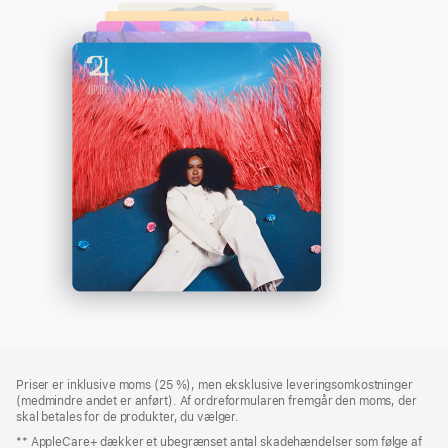
-
et
Apple
nyt
Music
vindue)
Bundtekst
fodnoter
Priser er inklusive moms (25 %), men eksklusive leveringsomkostninger
(medmindre andet er anført). Af ordreformularen fremgår den moms, der
skal betales for de produkter, du vælger.
** AppleCare+ dækker et ubegrænset antal skadehændelser som følge af