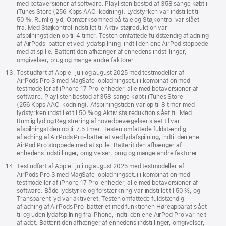
med betaversioner af software. Playlisten bestod af 358 sange købt i
iTunes Store (256 Kbps AAC-kodning). Lydstyrken var indstillet til
50 %. Rumlig lyd, Opmærksomhed på tale og Støjkontrol var slået
fra. Med Støjkontrol indstillet til Aktiv støjreduktion var
afspilningstiden op til 4 timer. Testen omfattede fuldstændig afladning
af AirPods-batteriet ved lydafspilning, indtil den ene AirPod stoppede
med at spille. Batteritiden afhænger af enhedens indstillinger,
omgivelser, brug og mange andre faktorer.
Test udført af Apple i juli og august 2025 med testmodeller af
AirPods Pro 3 med MagSafe-opladningsetui i kombination med
testmodeller af iPhone 17 Pro-enheder, alle med betaversioner af
software. Playlisten bestod af 358 sange købt i iTunes Store
(256 Kbps AAC-kodning). Afspilningstiden var op til 8 timer med
lydstyrken indstillet til 50 % og Aktiv støjreduktion slået til. Med
Rumlig lyd og Registrering af hoved­bevægelser slået til var
afspilningstiden op til 7,5 timer. Testen omfattede fuldstændig
afladning af AirPods Pro-batteriet ved lydafspilning, indtil den ene
AirPod Pro stoppede med at spille. Batteritiden afhænger af
enhedens indstillinger, omgivelser, brug og mange andre faktorer.
Test udført af Apple i juli og august 2025 med testmodeller af
AirPods Pro 3 med MagSafe-opladningsetui i kombination med
testmodeller af iPhone 17 Pro-enheder, alle med betaversioner af
software. Både lydstyrke og forstærkning var indstillet til 50 %, og
Transparent lyd var aktiveret. Testen omfattede fuldstændig
afladning af AirPods Pro-batteriet med funktionen Høreapparat slået
til og uden lydafspilning fra iPhone, indtil den ene AirPod Pro var helt
afladet. Batteritiden afhænger af enhedens indstillinger, omgivelser,