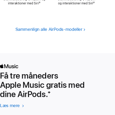
interaktioner med Siri
Fodnote
²¹
og interaktioner med Siri
Fodnote
²¹
Sammenlign alle AirPods-modeller
Få tre måneders
Apple Music gratis med
dine AirPods.
Fodnote
⁺
Læs mere
Læs
(Åbner
mere
i