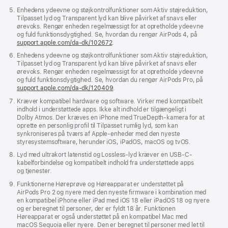
Enhedens ydeevne og støjkontrolfunktioner som Aktiv støjreduktion,
Tilpasset lyd og Transparent lyd kan blive påvirket af snavs eller
ørevoks. Rengør enheden regelmæssigt for at opretholde ydeevne
og fuld funktionsdygtighed. Se, hvordan du rengør AirPods 4, på
support.apple.com/da-dk/102672
.
Enhedens ydeevne og støjkontrol­funktioner som Aktiv støjreduktion,
Tilpasset lyd og Transparent lyd kan blive påvirket af snavs eller
ørevoks. Rengør enheden regelmæssigt for at opretholde ydeevne
og fuld funktions­dygtighed. Se, hvordan du rengør AirPods Pro, på
support.apple.com/da-dk/120409
.
Kræver kompatibel hardware og software. Virker med kompatibelt
indhold i understøttede apps. Ikke alt indhold er tilgængeligt i
Dolby Atmos. Der kræves en iPhone med TrueDepth-kamera for at
oprette en personlig profil til Tilpasset rumlig lyd, som kan
synkroniseres på tværs af Apple-enheder med den nyeste
styresystem­software, herunder iOS, iPadOS, macOS og tvOS.
Lyd med ultrakort latenstid og Lossless-lyd kræver en USB-C-
kabelforbindelse og kompatibelt indhold fra understøttede apps
og tjenester.
Funktionerne Høreprøve og Høreapparat er understøttet på
AirPods Pro 2 og nyere med den nyeste firmware i kombination med
en kompatibel iPhone eller iPad med iOS 18 eller iPadOS 18 og nyere
og er beregnet til personer, der er fyldt 18 år. Funktionen
Høreapparat er også understøttet på en kompatibel Mac med
macOS Sequoia eller nyere. Den er beregnet til personer med let til