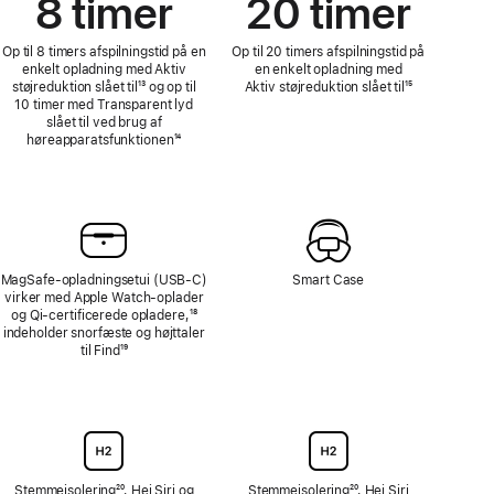
8 timer
20 timer
Op til 8 timers afspilningstid på en
Op til 20 timers afspilningstid på
enkelt opladning med Aktiv
en enkelt opladning med
støjreduktion slået til
Fodnote
¹³ og op til
Aktiv støjreduktion slået til
Fodnote
¹⁵
10 timer med Transparent lyd
slået til ved brug af
høreapparatsfunktionen
Fodnote
¹⁴
MagSafe-opladningsetui (USB‑C)
Smart Case
virker med Apple Watch-oplader
og Qi-certificerede opladere,
Fodnote
¹⁸
indeholder snorfæste og højttaler
til Find
Fodnote
¹⁹
Stemmeisolering
Fodnote
²⁰, Hej Siri og
Stemmeisolering
Fodnote
²⁰, Hej Siri