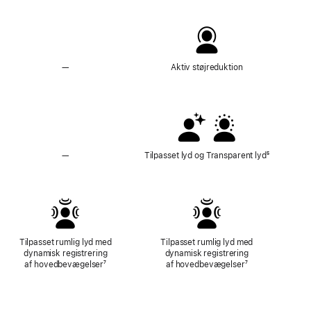
—
Ingen
Aktiv støjreduktion
Aktiv støjreduktion
—
Har
Tilpasset lyd og Transparent lyd
Fodnote
⁵
ikke
Tilpasset lyd
og
Transparent lyd
Tilpasset rumlig lyd med
Tilpasset rumlig lyd med
dynamisk registrering
dynamisk registrering
af hovedbevægelser
Fodnote
⁷
af hovedbevægelser
Fodnote
⁷