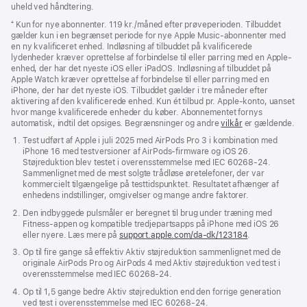
uheld ved håndtering.
⁺ Kun for nye abonnenter. 119 kr./måned efter prøveperioden. Tilbuddet
gælder kun i en begrænset periode for nye Apple Music-abonnenter med
en ny kvalificeret enhed. Indløsning af tilbuddet på kvalificerede
lydenheder kræver oprettelse af forbindelse til eller parring med en Apple-
enhed, der har det nyeste iOS eller iPadOS. Indløsning af tilbuddet på
Apple Watch kræver oprettelse af forbindelse til eller parring med en
iPhone, der har det nyeste iOS. Tilbuddet gælder i tre måneder efter
aktivering af den kvalificerede enhed. Kun ét tilbud pr. Apple‑konto, uanset
hvor mange kvalificerede enheder du køber. Abonnementet fornys
automatisk, indtil det opsiges. Begrænsninger og andre
vilkår
er gældende.
Test udført af Apple i juli 2025 med AirPods Pro 3 i kombination med
iPhone 16 med testversioner af AirPods-firmware og iOS 26.
Støjreduktion blev testet i overensstemmelse med IEC 60268-24.
Sammenlignet med de mest solgte trådløse øretelefoner, der var
kommercielt tilgængelige på testtidspunktet. Resultatet afhænger af
enhedens indstillinger, omgivelser og mange andre faktorer.
Den indbyggede pulsmåler er beregnet til brug under træning med
Fitness-appen og kompatible tredjepartsapps på iPhone med iOS 26
eller nyere. Læs mere på
support.apple.com/da-dk/123184
.
Op til fire gange så effektiv Aktiv støjreduktion sammenlignet med de
originale AirPods Pro og AirPods 4 med Aktiv støjreduktion ved test i
overensstemmelse med IEC 60268-24.
Op til 1,5 gange bedre Aktiv støjreduktion end den forrige generation
ved test i overensstemmelse med IEC 60268-24.