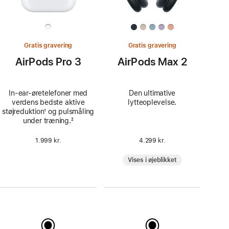
Gratis gravering
Gratis gravering
AirPods Pro 3
AirPods Max 2
In-ear-øretelefoner med
Den ultimative
verdens bedste aktive
lytteoplevelse.
støjreduktion
Fodnote
¹ og pulsmåling
under træning.
Fodnote
²
1.999 kr.
4.299 kr.
Vises i øjeblikket