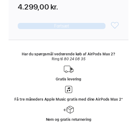
4.299,00 kr.
Fortsæt
Har du spørgsmål vedrørende køb af AirPods Max 2?
Ring til
80 24 08 35
Gratis levering
Få tre måneders Apple Music gratis med dine AirPods Max 2
‍Fodnote
‍⁺
Nem og gratis returnering