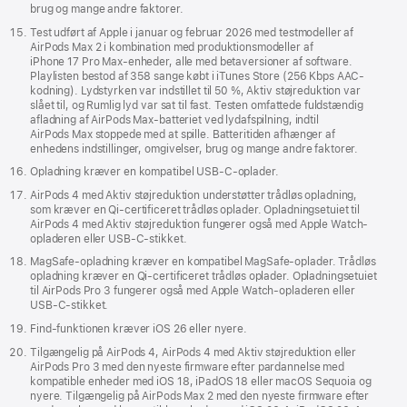
brug og mange andre faktorer.
Test udført af Apple i januar og februar 2026 med testmodeller af
AirPods Max 2 i kombination med produktionsmodeller af
iPhone 17 Pro Max-enheder, alle med betaversioner af software.
Playlisten bestod af 358 sange købt i iTunes Store (256 Kbps AAC-
kodning). Lydstyrken var indstillet til 50 %, Aktiv støjreduktion var
slået til, og Rumlig lyd var sat til fast. Testen omfattede fuldstændig
afladning af AirPods Max-batteriet ved lydafspilning, indtil
AirPods Max stoppede med at spille. Batteritiden afhænger af
enhedens indstillinger, omgivelser, brug og mange andre faktorer.
Opladning kræver en kompatibel USB-C-oplader.
AirPods 4 med Aktiv støjreduktion understøtter trådløs opladning,
som kræver en Qi-certificeret trådløs oplader. Opladningsetuiet til
AirPods 4 med Aktiv støjreduktion fungerer også med Apple Watch-
opladeren eller USB‑C-stikket.
MagSafe-opladning kræver en kompatibel MagSafe-oplader. Trådløs
opladning kræver en Qi-certificeret trådløs oplader. Opladningsetuiet
til AirPods Pro 3 fungerer også med Apple Watch-opladeren eller
USB‑C-stikket.
Find-funktionen kræver iOS 26 eller nyere.
Tilgængelig på AirPods 4, AirPods 4 med Aktiv støjreduktion eller
AirPods Pro 3 med den nyeste firmware efter pardannelse med
kompatible enheder med iOS 18, iPadOS 18 eller macOS Sequoia og
nyere. Tilgængelig på AirPods Max 2 med den nyeste firmware efter