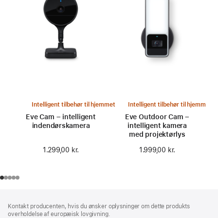
Intelligent tilbehør til hjemmet
Intelligent tilbehør til hjemmet
Eve Cam – intelligent
Eve Outdoor Cam –
indendørskamera
intelligent kamera
med projektørlys
1.299,00 kr.
1.999,00 kr.
Bundtekst
fodnoter
Kontakt producenten, hvis du ønsker oplysninger om dette produkts
overholdelse af europæisk lovgivning.