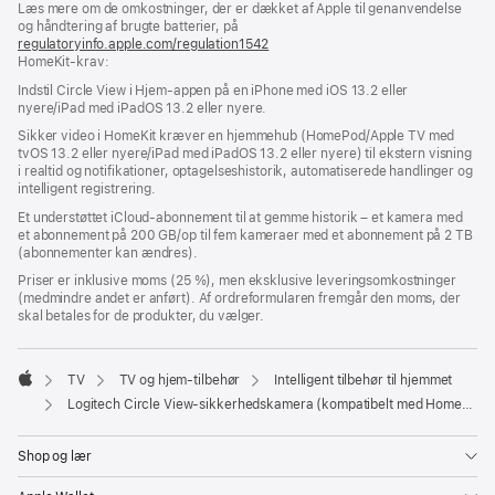
Læs mere om de omkostninger, der er dækket af Apple til genanvendelse
og håndtering af brugte batterier, på
regulatoryinfo.apple.com/regulation1542
(åbner
HomeKit-krav:
i
et
Indstil Circle View i Hjem-appen på en iPhone med iOS 13.2 eller
nyt
nyere/iPad med iPadOS 13.2 eller nyere.
vindue)
Sikker video i HomeKit kræver en hjemmehub (HomePod/Apple TV med
tvOS 13.2 eller nyere/iPad med iPadOS 13.2 eller nyere) til ekstern visning
i realtid og notifikationer, optagelseshistorik, automatiserede handlinger og
intelligent registrering.
Et understøttet iCloud-abonnement til at gemme historik – et kamera med
et abonnement på 200 GB/op til fem kameraer med et abonnement på 2 TB
(abonnementer kan ændres).
Priser er inklusive moms (25 %), men eksklusive leveringsomkostninger
(medmindre andet er anført). Af ordreformularen fremgår den moms, der
skal betales for de produkter, du vælger.
TV
TV og hjem-tilbehør
Intelligent tilbehør til hjemmet
Apple
Logitech Circle View-sikkerhedskamera (kompatibelt med HomeKit fra Apple)
Shop og lær