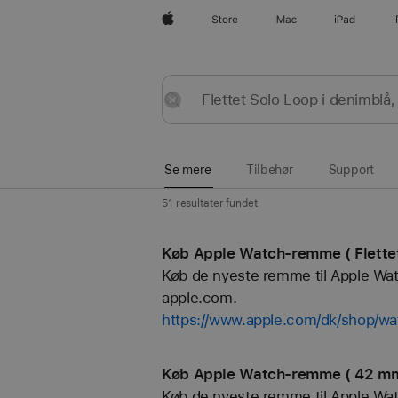
Apple
Store
Mac
iPad
Se
Send
Nulstil
mere
Se mere
Tilbehør
Support
51 resultater fundet
Køb Apple Watch-remme ( Flettet
Køb de nyeste remme til Apple Watch
apple.com.
https://www.apple.com/dk/shop/wat
Køb Apple Watch-remme ( 42 mm 
Køb de nyeste remme til Apple Watch