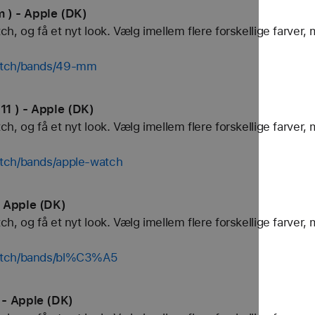
) - Apple (DK)
, og få et nyt look. Vælg imellem flere forskellige farver, 
watch/bands/49-mm
1 ) - Apple (DK)
, og få et nyt look. Vælg imellem flere forskellige farver, 
tch/bands/apple-watch
 Apple (DK)
, og få et nyt look. Vælg imellem flere forskellige farver, 
watch/bands/bl%C3%A5
 - Apple (DK)