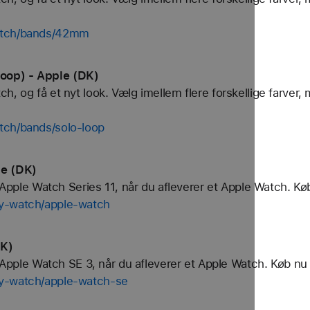
watch/bands/42mm
oop) - Apple (DK)
, og få et nyt look. Vælg imellem flere forskellige farver, 
tch/bands/solo-loop
le (DK)
t Apple Watch Series 11, når du afleverer et Apple Watch. K
uy-watch/apple-watch
DK)
yt Apple Watch SE 3, når du afleverer et Apple Watch. Køb n
uy-watch/apple-watch-se