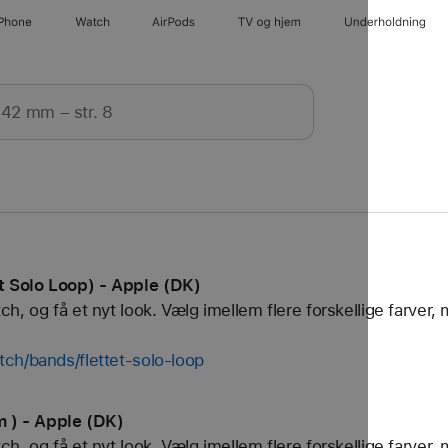
iPhone
Watch
AirPods
TV og hjem
Underholdning
 Solo Loop) - Apple (DK)
, og få et nyt look. Vælg imellem flere forskellige farver, 
ch/bands/flettet-solo-loop
) - Apple (DK)
, og få et nyt look. Vælg imellem flere forskellige farver, 