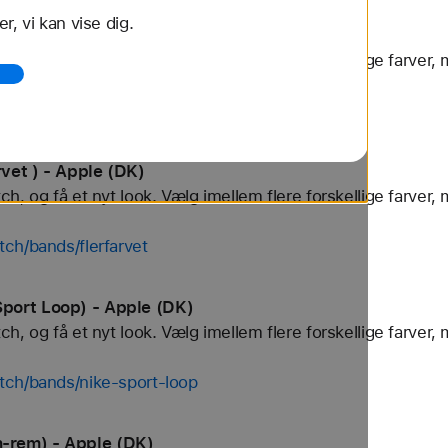
r, vi kan vise dig.
ven) - Apple (DK)
, og få et nyt look. Vælg imellem flere forskellige farver, 
tch/bands/finewoven
vet ) - Apple (DK)
, og få et nyt look. Vælg imellem flere forskellige farver, 
ch/bands/flerfarvet
port Loop) - Apple (DK)
, og få et nyt look. Vælg imellem flere forskellige farver, 
tch/bands/nike-sport-loop
-rem) - Apple (DK)