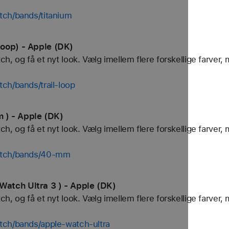
tch/bands/titanium
oop) - Apple (DK)
, og få et nyt look. Vælg imellem flere forskellige farver, 
ch/bands/trail-loop
) - Apple (DK)
, og få et nyt look. Vælg imellem flere forskellige farver, 
watch/bands/40-mm
atch Ultra 3 ) - Apple (DK)
, og få et nyt look. Vælg imellem flere forskellige farver, 
tch/bands/apple-watch-ultra