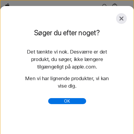
Apple
Se
Søger du efter noget?
mere
Send
Nulstil
Det tænkte vi nok. Desværre er det
Se mere
Tilbehør
Support
produkt, du søger, ikke længere
tilgængeligt på apple.com.
46 resultater fundet
Men vi har lignende produkter, vi kan
vise dig.
Køb Apple Watch-remme ( Flettet Solo Loop) -
Apple (DK)
OK
Køb de nyeste remme til Apple Watch, og få et nyt
look. Vælg imellem flere forskellige farver,
materialer og design. Køb nu på apple.com.
https://www.apple.com/dk/shop/watch/bands/flettet
-solo-loop