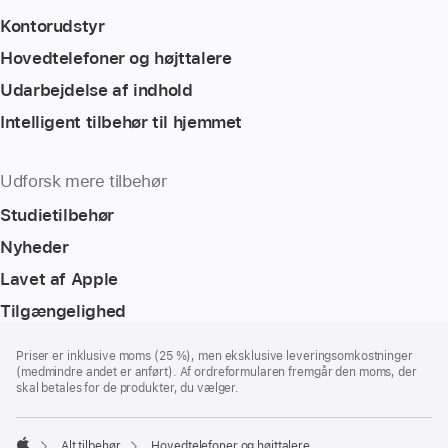
Kontorudstyr
Hovedtelefoner og højttalere
Udarbejdelse af indhold
Intelligent tilbehør til hjemmet
Udforsk mere tilbehør
Studietilbehør
Nyheder
Lavet af Apple
Tilgængelighed
Bundtekst
fodnoter
Priser er inklusive moms (25 %), men eksklusive leveringsomkostninger
(medmindre andet er anført). Af ordreformularen fremgår den moms, der
skal betales for de produkter, du vælger.
Alt tilbehør
Hovedtelefoner og højttalere