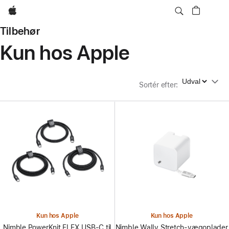
Apple
Tilbehør
Kun hos Apple
Sortér efter
Sortér efter
:
Kun hos Apple
Kun hos Apple
Nimble PowerKnit FLEX USB-C til
Nimble Wally Stretch-vægoplader