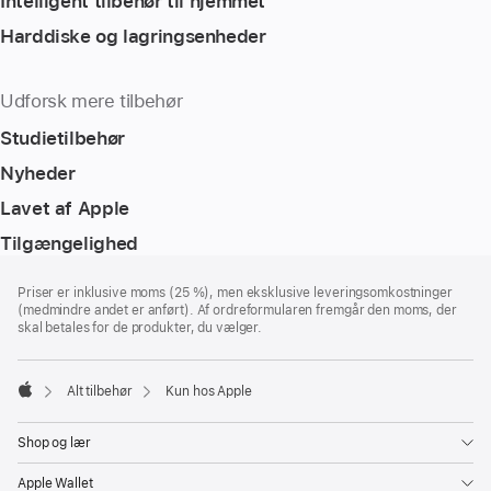
Intelligent tilbehør til hjemmet
Harddiske og lagringsenheder
Udforsk mere tilbehør
Studietilbehør
Nyheder
Lavet af Apple
Tilgængelighed
Bundtekst
fodnoter
Priser er inklusive moms (25 %), men eksklusive leveringsomkostninger
(medmindre andet er anført). Af ordreformularen fremgår den moms, der
skal betales for de produkter, du vælger.
Alt tilbehør
Kun hos Apple
Apple
Shop og lær
Apple Wallet