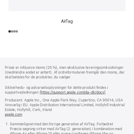
AirTag
Bundtekst
fodnoter
Priser er inklusive moms (25 %), men eksklusive leveringsomkostninger
(medmindre andet er anført). Af ordreformularen fremgår den moms, der
skal betales for de produkter, du vælger.
Sikkerheds- og advarselsoplysninger for dette produkt findes i
supportvejledningen:
[https://support.apple.com/da-dk/docs]
(åbner
i
Producent: Apple Inc., One Apple Park Way, Cupertino, CA 95014, USA
et
Ansvarlig i EU: Apple Distribution International Limited, Hollyhill Industrial
nyt
Estate, Hollyhill, Cork, Irland
vindue)
apple.com
(åbner
i
Sammenlignet med den forrige generation af AirTag. Forbedret
et
Præcis søgning virker med AirTag (2. generation) i kombination med
nyt
iPhone Air eller iPhone 15 eller nyere (undtagen iPhone 16e og
vindue)