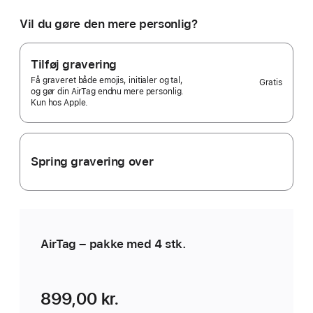
vil
du
Vil du gøre den mere personlig?
have?
Pakke
med
Tilføj gravering
4 stk.
Få graveret både emojis, initialer og tal,
Gratis
Selected)
og gør din AirTag endnu mere personlig.
Kun hos Apple.
Spring gravering over
AirTag – pakke med 4 stk.
899,00 kr.