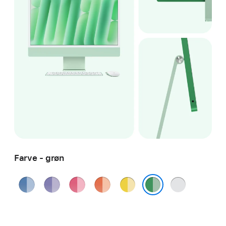
Farve - grøn
blå
lilla
lyserød
orange
gul
sølv
grøn