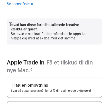
Se licensaftale
Logic
(Åbner
Pro
i
et
nyt
vindue)
Hvad kan disse forudinstallerede kreative
Vis
værktøjer gøre?
mere
Se, hvad disse kraftfulde professionelle apps kan
hjælpe dig med at skabe med det samme.
Apple Trade In.
Få et tilskud til din
nye Mac.
◊
Fodnote
Apple Trade In.
Tilføj en ombytning
Svar på et par spørgsmål for at få din estimerede bytteværdi.