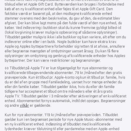
tilskud eller et Apple Gift Card. Bytteværdien kan bruges i forbindelse med
køb af en ny kvalificeret enhed eller føjes til et Apple Gift Card. Den
faktiske værdi er baseret på, at den modtagne kvalificerede enhed
stemmer overens med den beskrivelse, du gav af den, da estimatet blev
afgivet. Der kan blive lagt moms på den fulde værdi af den nye enhed, du
køber. Ved indlevering i butikken skal du kunne fremvise gyldigt billed-id
(lokal lovgivning kræver muligvis opbevaring af sådanne oplysninger).
Tilbuddet gælder muligvis ikke i alle butikker og kan variere, alt efter om du
indleverer online eller i en butik. Nogle butikker kan have ekstra krav.
Apple og Apples byttepartnere forbeholder sig retten til at afvise, annullere
eller begrænse mængden af ombytninger uanset årsag. Du kan få flere
oplysninger om ombytning og genbrug af kvalificerede enheder hos Apples
byttepartner. Der kan være restriktioner og begrænsninger.
Fodnote
◊◊ Tilbuddet på Apple TV er kun tilgængeligt for nye abonnenter og
kvalificerede tilbagevendende abonnenter. 79 kr./måned efter den gratis
prøveperiode. Kun ét tilbud pr. Apple‑konto og kun ét tilbud pr. familie, hvis
du er del af en gruppe med Familiedeling, uanset hvor mange enheder du
eller din familie køber. Tilbuddet gælder ikke, hvis du eller din familie
tidligere har accepteret et tilbud om tre måneders eller ét års gratis
Apple TV. Tilbuddet gælder i 3 måneder efter aktiveringen af en kvalificeret
enhed. Abonnementet fornys automatisk, indtil det opsiges. Begrænsninger
og andre
vilkår
er gældende.
Kun for nye abonnenter. 119 kr./måned efter prøveperioden. Tilbuddet
gælder kun i en begrænset periode for nye Apple Music-abonnenter med
en ny kvalificeret enhed. Indløsning af tilbuddet med kvalificerede
lydenheder kræver tilslutning til eller pardannelse med en Apple-enhed