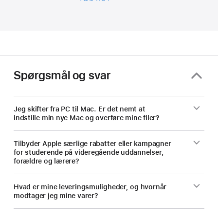
og
undervisere,
spar
penge
på
en
Spørgsmål og svar
ny
Mac.
Jeg skifter fra PC til Mac. Er det nemt at
indstille min nye Mac og overføre mine filer?
Tilbyder Apple særlige rabatter eller kampagner
for studerende på videregående uddannelser,
forældre og lærere?
Hvad er mine leveringsmuligheder, og hvornår
modtager jeg mine varer?