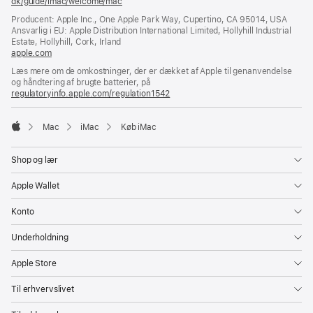
dk/guide/imac/welcome/mac
(åbner
i
Producent: Apple Inc., One Apple Park Way, Cupertino, CA 95014, USA
et
Ansvarlig i EU: Apple Distribution International Limited, Hollyhill Industrial
nyt
Estate, Hollyhill, Cork, Irland
vindue)
apple.com
(åbner
i
Læs mere om de omkostninger, der er dækket af Apple til genanvendelse
et
og håndtering af brugte batterier, på
nyt
regulatoryinfo.apple.com/regulation1542
(åbner
vindue)
i
et
Mac
iMac
Køb iMac
nyt
Apple
vindue)
Shop og lær
Apple Wallet
Konto
Underholdning
Apple Store
Til erhvervslivet