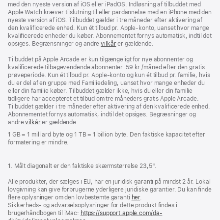
med den nyeste version af iOS eller iPadOS. Indløsning af tilbuddet med
Apple Watch kræver tilslutning til eller pardannelse med en iPhone med den
nyeste version af iOS. Tilbuddet gælder i tre måneder efter aktivering af
den kvalificerede enhed. Kun ét tilbud pr. Apple‑konto, uanset hvor mange
kvalificerede enheder du køber. Abonnementet fornys automatisk, indtil det
opsiges. Begrænsninger og andre
vilkår
er gældende.
Tilbuddet på Apple Arcade er kun tilgængeligt for nye abonnenter og
kvalificerede tilbagevendende abonnenter. 59 kr./måned efter den gratis
prøveperiode. Kun ét tilbud pr. Apple‑konto og kun ét tilbud pr. familie, hvis
du er del af en gruppe med Familiedeling, uanset hvor mange enheder du
eller din familie køber. Tilbuddet gælder ikke, hvis du eller din familie
tidligere har accepteret et tilbud om tre måneders gratis Apple Arcade.
Tilbuddet gælder i tre måneder efter aktivering af den kvalificerede enhed.
Abonnementet fornys automatisk, indtil det opsiges. Begræsninger og
andre
vilkår
er gældende.
1 GB = 1 milliard byte og 1 TB = 1 billion byte. Den faktiske kapacitet efter
formatering er mindre.
1. Målt diagonalt er den faktiske skærmstørrelse 23,5".
Alle produkter, der sælges i EU, har en juridisk garanti på mindst 2 år. Lokal
lovgivning kan give forbrugerne yderligere juridiske garantier. Du kan finde
flere oplysninger om den lovbestemte garanti
her
.
Sikkerheds- og advarselsoplysninger for dette produkt findes i
brugerhåndbogen til iMac:
https://support.apple.com/da-