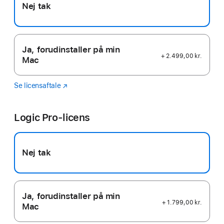
Nej tak
Ja, forudinstaller på min
+ 2.499,00 kr.
Mac
Se licensaftale
Final
(Åbner
Cut
i
Pro
et
Logic Pro-licens
nyt
vindue)
Nej tak
Ja, forudinstaller på min
+ 1.799,00 kr.
Mac