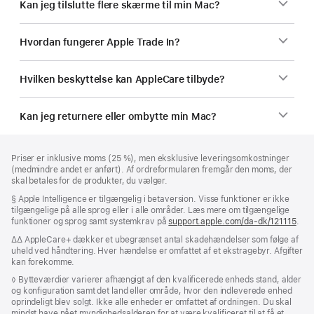
Kan jeg tilslutte flere skærme til min Mac?
Hvordan fungerer Apple Trade In?
Hvilken beskyttelse kan AppleCare tilbyde?
Kan jeg returnere eller ombytte min Mac?
Bundtekst
fodnoter
Priser er inklusive moms (25 %), men eksklusive leveringsomkostninger
(medmindre andet er anført). Af ordreformularen fremgår den moms, der
skal betales for de produkter, du vælger.
Fodnote
§ Apple Intelligence er tilgængelig i betaversion. Visse funktioner er ikke
tilgængelige på alle sprog eller i alle områder. Læs mere om tilgængelige
funktioner og sprog samt systemkrav på
support.apple.com/da-dk/121115
(Åb
.
i
Fodnote
∆∆ AppleCare+ dækker et ubegrænset antal skadehændelser som følge af
et
uheld ved håndtering. Hver hændelse er omfattet af et ekstragebyr. Afgifter
nyt
kan forekomme.
vind
Fodnote
◊ Bytteværdier varierer afhængigt af den kvalificerede enheds stand, alder
og konfiguration samt det land eller område, hvor den indleverede enhed
oprindeligt blev solgt. Ikke alle enheder er omfattet af ordningen. Du skal
mindst have nået myndighedsalderen for at være kvalificeret til at få et