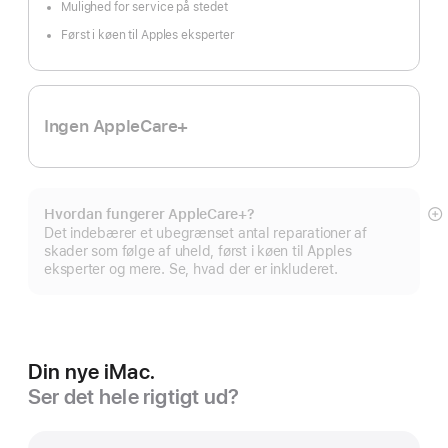
Mulighed for service på stedet
Først i køen til Apples eksperter
Ingen AppleCare+
Hvordan fungerer AppleCare+?
Vi
Det indebærer et ubegrænset antal reparationer af
m
skader som følge af uheld, først i køen til Apples
eksperter og mere. Se, hvad der er inkluderet.
Din nye iMac.
Ser det hele rigtigt ud?