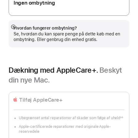
Ingen ombytning
Hvordan fungerer ombytning?
Vis
Se, hvordan du kan spare penge på dette køb med en
mere
ombytning. Eller genbrug din enhed gratis.
Dækning med AppleCare+.
Beskyt
din nye Mac.
Tilføj AppleCare+
Ubegrænset antal reparationer af skader som følge af uheld
∆∆
Fodnote
Apple-certificerede reparationer med originale Apple-
reservedele