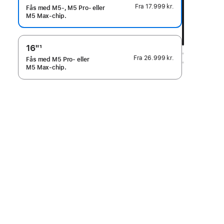
Fodnote
Fra
17.999 kr.
Fås med M5-, M5 Pro- eller
M5 Max-chip.
16"
1
Fodnote
Fra
26.999 kr.
Fås med M5 Pro- eller
M5 Max-chip.