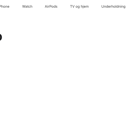
iPhone
Watch
AirPods
TV og hjem
Underholdning
o