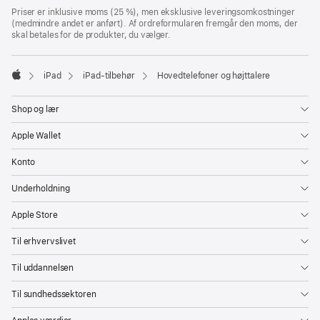
Bundtekst
fodnoter
Priser er inklusive moms (25 %), men eksklusive leveringsomkostninger
(medmindre andet er anført). Af ordreformularen fremgår den moms, der
skal betales for de produkter, du vælger.
iPad
iPad-tilbehør
Hovedtelefoner og højttalere
Apple
Shop og lær
Apple Wallet
Konto
Underholdning
Apple Store
Til erhvervslivet
Til uddannelsen
Til sundhedssektoren