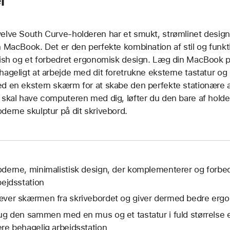
elve South Curve-holderen har et smukt, strømlinet desig
n MacBook. Det er den perfekte kombination af stil og funkt
nish og et forbedret ergonomisk design. Læg din MacBook 
hageligt at arbejde med dit foretrukne eksterne tastatur o
d en ekstern skærm for at skabe den perfekte stationære 
 skal have computeren med dig, løfter du den bare af holder
derne skulptur på dit skrivebord.
derne, minimalistisk design, der komplementerer og forbe
bejdsstation
ver skærmen fra skrivebordet og giver dermed bedre ergon
ug den sammen med en mus og et tastatur i fuld størrelse e
re behagelig arbejdsstation