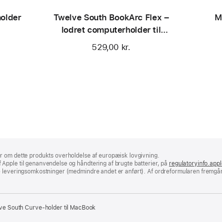
older
Twelve South BookArc Flex –
M
lodret computerholder til
MacBook
529,00 kr.
r om dette produkts overholdelse af europæisk lovgivning.
Apple til genanvendelse og håndtering af brugte batterier, på
regulatoryinfo.app
e leveringsomkostninger (medmindre andet er anført). Af ordreformularen fremgår
ve South Curve-holder til MacBook