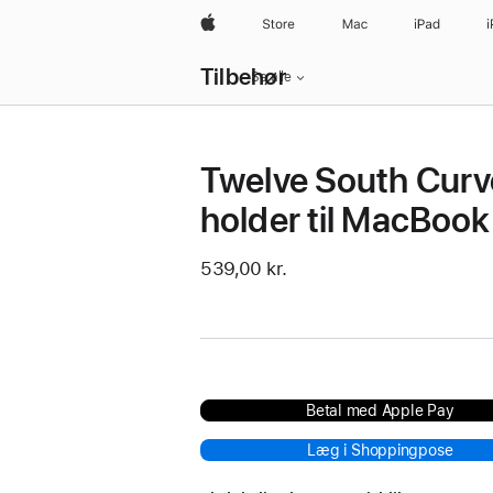
Apple
Store
Mac
iPad
Lokal
Tilbehør
navigation
Se alle
–
åbn
menu
Twelve South Curv
holder til MacBook
539,00 kr.
Betal med Apple Pay
Læg i Shoppingpose