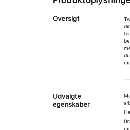
Oversigt
Tw
di
fi
be
me
du
mo
Udvalgte
Mo
egenskaber
ar
Hæ
Br
me