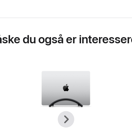
ske du også er interessere
Forrige
Næste