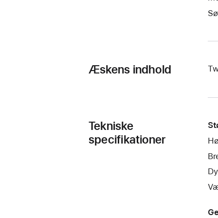
Sø
Æskens indhold
Tw
Tekniske
St
specifikationer
Hø
Br
Dy
Væ
Ge