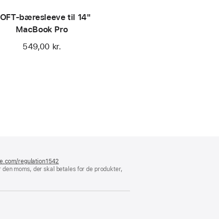
OFT-bæresleeve til 14"
MacBook Pro
549,00 kr.
le.com/regulation1542
(åbner
 den moms, der skal betales for de produkter,
i
et
nyt
vindue)