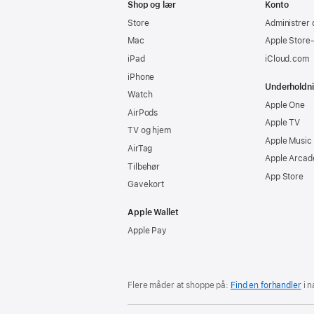
Shop og lær
Konto
Store
Administrer 
Mac
Apple Store
iPad
iCloud.com
iPhone
Underholdn
Watch
Apple One
AirPods
Apple TV
TV og hjem
Apple Music
AirTag
Apple Arcad
Tilbehør
App Store
Gavekort
Apple Wallet
Apple Pay
Flere måder at shoppe på:
Find en forhandler
i n