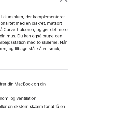
n i aluminium, der komplementerer
ionalitet med en diskret, matsort
på Curve-holderen, og gør det mere
g din mus. Du kan også bruge den
arbejdsstation med to skærme. Når
en, og tilbage står så en smuk,
drer din MacBook og din
omi og ventilation
ller en ekstern skærm for at få en