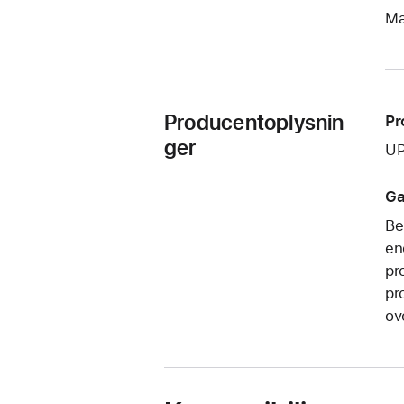
Ma
Producentoplysnin
Pr
ger
UP
Ga
Be
en
pr
pr
ov