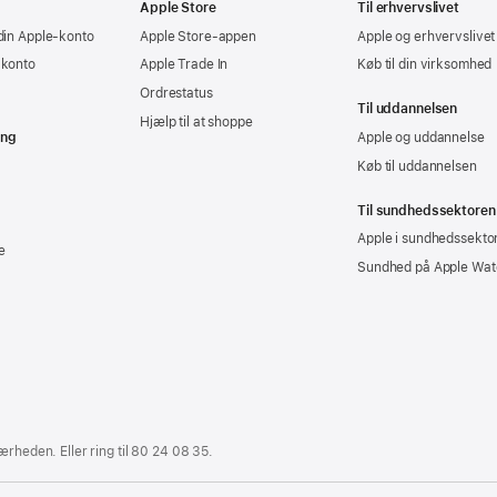
Apple Store
Til erhvervslivet
din Apple-konto
Apple Store-appen
Apple og erhvervslivet
-konto
Apple Trade In
Køb til din virksomhed
Ordrestatus
Til uddannelsen
Hjælp til at shoppe
ing
Apple og uddannelse
Køb til uddannelsen
Til sundhedssektoren
Apple i sundhedssekto
e
Sundhed på Apple Wat
ærheden. Eller ring til
80 24 08 35
.