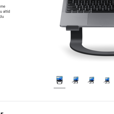
emme
u altid
 du
r