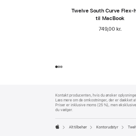
Twelve South Curve Flex-h
til MacBook
749,00 kr.
Bundtekst
fodnoter
Kontakt producenten, hvis du ønsker oplysninge
Læs mere om de omkostninger, der er dækket af 
Priser er inklusive moms (25 %), men eksklusiv
du vælger.
Alt tilbehør
Kontorudstyr
Twel
Apple