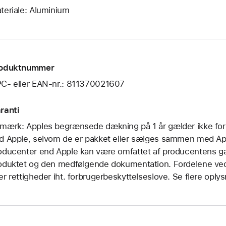
teriale: Aluminium
oduktnummer
C- eller EAN-nr.: 811370021607
ranti
mærk: Apples begrænsede dækning på 1 år gælder ikke for 
d Apple, selvom de er pakket eller sælges sammen med App
oducenter end Apple kan være omfattet af producentens g
oduktet og den medfølgende dokumentation. Fordelene ved
er rettigheder iht. forbrugerbeskyttelseslove. Se flere oply