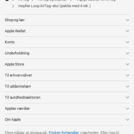
Apple
mophie Loop AirTag-etui (pakke med 4 stk.)
Shop og lær
Apple Wallet
Konto
Underholdning
Apple Store
Til erhvervslivet
Til uddannelsen
Til sundhedssektoren
Apples værdier
Om Apple
Flere måder at shoppe på:
Find en forhandler
i nærheden. Eller ring til