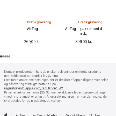
Gratis gravering
Gratis gravering
AirTag
AirTag – pakke med 4
stk.
269,00 kr.
899,00 kr.
Bundtekst
fodnoter
Kontakt producenten, hvis du ønsker oplysninger om dette produkts
overholdelse af europæisk lovgivning.
Læs mere om de omkostninger, der er dækket af Apple til genanvendelse
og håndtering af brugte batterier, på
regulatoryinfo.apple.com/regulation1542
(åbner
Priser er inklusive moms (25 %), men eksklusive leveringsomkostninger
i
(medmindre andet er anført). Af ordreformularen fremgår den moms, der
et
skal betales for de produkter, du vælger.
nyt
vindue)
AirTag
AirTag og tilbehør
Vigtigt tilbehør til AirTag