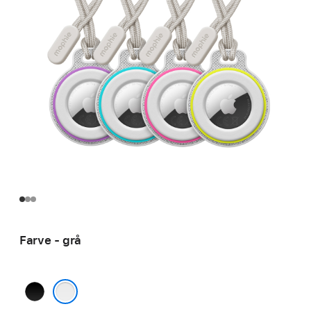
Farve - grå
sort
grå