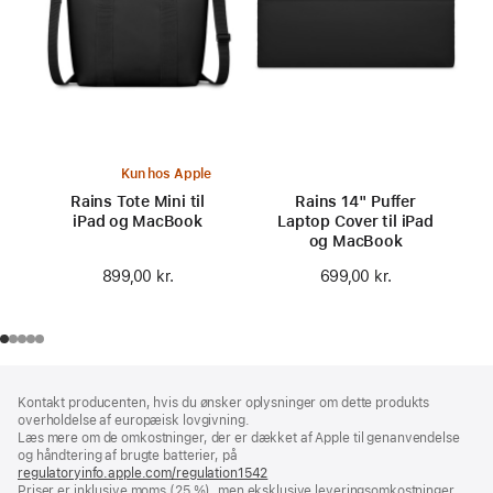
Kun hos Apple
Rains Tote Mini til
Rains 14" Puffer
iPad og MacBook
Laptop Cover til iPad
og MacBook
899,00 kr.
699,00 kr.
Bundtekst
fodnoter
Kontakt producenten, hvis du ønsker oplysninger om dette produkts
overholdelse af europæisk lovgivning.
Læs mere om de omkostninger, der er dækket af Apple til genanvendelse
og håndtering af brugte batterier, på
regulatoryinfo.apple.com/regulation1542
(åbner
Priser er inklusive moms (25 %), men eksklusive leveringsomkostninger
i