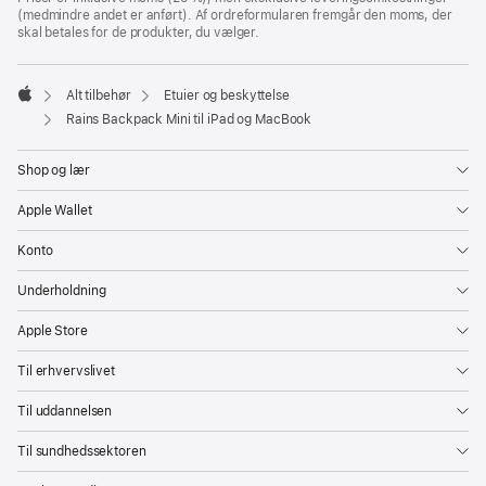
(medmindre andet er anført). Af ordreformularen fremgår den moms, der
et
skal betales for de produkter, du vælger.
nyt
vindue)
Alt tilbehør
Etuier og beskyttelse
Apple
Rains Backpack Mini til iPad og MacBook
Shop og lær
Apple Wallet
Konto
Underholdning
Apple Store
Til erhvervslivet
Til uddannelsen
Til sundhedssektoren