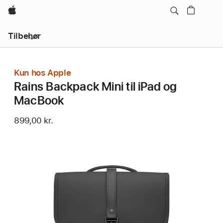
Apple
Lokal
Tilbehør
navigation
–
åbn
menu
Kun hos Apple
Rains Backpack Mini til iPad og
MacBook
899,00 kr.