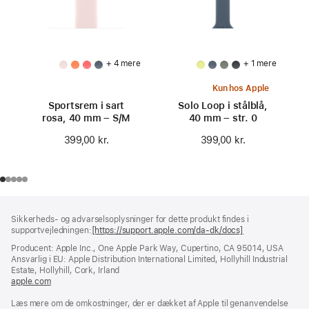
+ 4 mere
+ 1 mere
Kun hos Apple
Sportsrem i sart
Solo Loop i stålblå,
rosa, 40 mm – S/M
40 mm – str. 0
399,00 kr.
399,00 kr.
Bundtekst
fodnoter
Sikkerheds- og advarselsoplysninger for dette produkt findes i
supportvejledningen:
[https://support.apple.com/da-dk/docs]
(åbner
i
Producent: Apple Inc., One Apple Park Way, Cupertino, CA 95014, USA
et
Ansvarlig i EU: Apple Distribution International Limited, Hollyhill Industrial
nyt
Estate, Hollyhill, Cork, Irland
vindue)
apple.com
(åbner
i
Læs mere om de omkostninger, der er dækket af Apple til genanvendelse
et