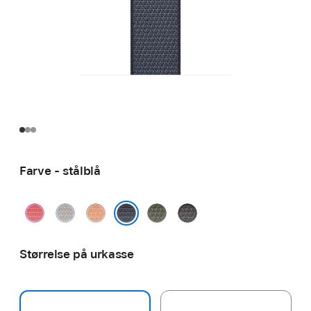
Farve - stålblå
guavapink
blå
kantalupmelon
skovgrøn
mørkegrå
tågedis
stålblå
Størrelse på urkasse