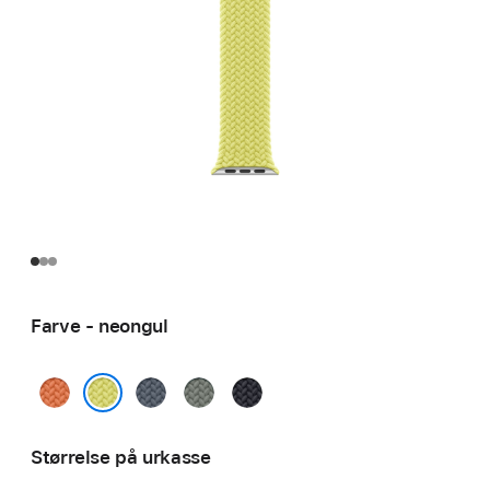
Farve - neongul
gurkemeje
stålblå
grågrøn
midnat
neongul
Størrelse på urkasse