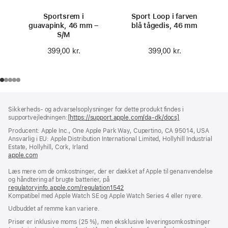
Sportsrem i
Sport Loop i farven
guavapink, 46 mm –
blå tågedis, 46 mm
S/M
399,00 kr.
399,00 kr.
Bundtekst
fodnoter
Sikkerheds- og advarselsoplysninger for dette produkt findes i
supportvejledningen:
[https://support.apple.com/da-dk/docs]
(åbner
i
Producent: Apple Inc., One Apple Park Way, Cupertino, CA 95014, USA
et
Ansvarlig i EU: Apple Distribution International Limited, Hollyhill Industrial
nyt
Estate, Hollyhill, Cork, Irland
vindue)
apple.com
(åbner
i
Læs mere om de omkostninger, der er dækket af Apple til genanvendelse
et
og håndtering af brugte batterier, på
nyt
regulatoryinfo.apple.com/regulation1542
vindue)
(åbner
Kompatibel med Apple Watch SE og Apple Watch Series 4 eller nyere.
i
et
Udbuddet af remme kan variere.
nyt
vindue)
Priser er inklusive moms (25 %), men eksklusive leveringsomkostninger