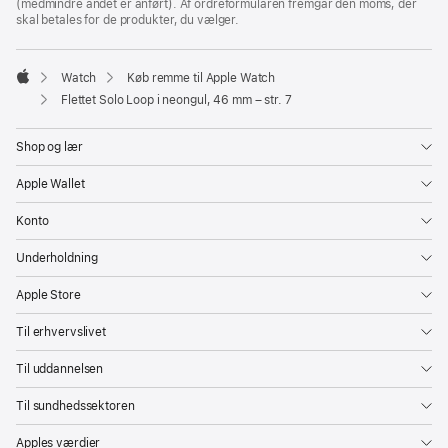
(medmindre andet er anført). Af ordreformularen fremgår den moms, der
skal betales for de produkter, du vælger.
Watch
Køb remme til Apple Watch
Apple
Flettet Solo Loop i neongul, 46 mm – str. 7
Shop og lær
Apple Wallet
Konto
Underholdning
Apple Store
Til erhvervslivet
Til uddannelsen
Til sundhedssektoren
Apples værdier